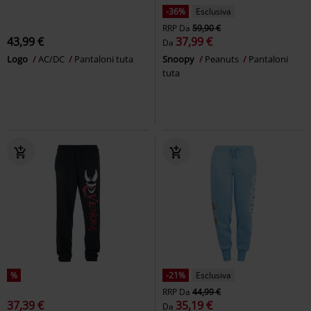
-36%
Esclusiva
RRP
Da
59,90 €
43,99 €
37,99 €
Da
Logo
AC/DC
Pantaloni tuta
Snoopy
Peanuts
Pantaloni
tuta
%
-21%
Esclusiva
RRP
Da
44,99 €
37,39 €
35,19 €
Da