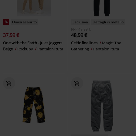
%
Quasi esaurito
Esclusiva
Dettagli in metallo
RRP
49,99 €
37,99 €
48,99 €
One with the Earth - Jules Joggers
Celtic fine lines
Magic: The
Beige
Rockupy
Pantaloni tuta
Gathering
Pantaloni tuta