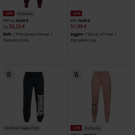
-28%
Esclusiva
-30%
RRP
Da
44,99 €
RRP
74,99 €
32,29 €
51,99 €
Da
Belle
Principesse Disney
Joggers
Ghost of Yotei
Pantaloni tuta
Pantaloni tuta
Anche in Taglie Forti
-32%
Esclusiva