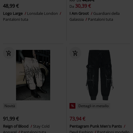
RRP
Da
44,99 €
48,99 €
30,39 €
Da
Logo Large
Lonsdale London
I Am Groot
Guardiani della
Pantaloni tuta
Galassia
Pantaloni tuta
Novità
%
Dettagli in metallo
91,99 €
73,94 €
Reign of Blood
Stay Cold
Pentagram Punk Men's Pants
Apparel
Pantaloni tuta
Devil Fashion
Pantaloni modello