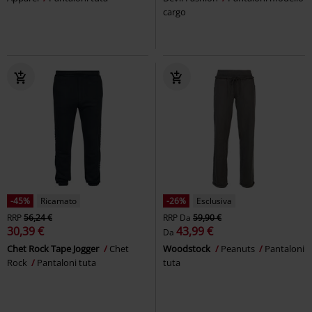
cargo
-45%
Ricamato
-26%
Esclusiva
RRP
56,24 €
RRP
Da
59,90 €
30,39 €
43,99 €
Da
Chet Rock Tape Jogger
Chet
Woodstock
Peanuts
Pantaloni
Rock
Pantaloni tuta
tuta