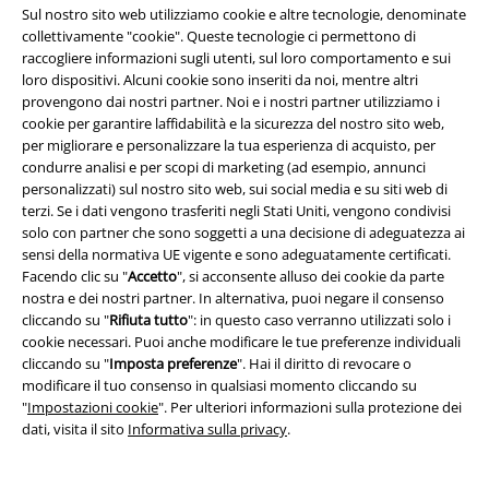
Sul nostro sito web utilizziamo cookie e altre tecnologie, denominate
collettivamente "cookie". Queste tecnologie ci permettono di
Seguici online!
raccogliere informazioni sugli utenti, sul loro comportamento e sui
loro dispositivi. Alcuni cookie sono inseriti da noi, mentre altri
provengono dai nostri partner. Noi e i nostri partner utilizziamo i
cookie per garantire laffidabilità e la sicurezza del nostro sito web,
per migliorare e personalizzare la tua esperienza di acquisto, per
condurre analisi e per scopi di marketing (ad esempio, annunci
personalizzati) sul nostro sito web, sui social media e su siti web di
terzi. Se i dati vengono trasferiti negli Stati Uniti, vengono condivisi
solo con partner che sono soggetti a una decisione di adeguatezza ai
sensi della normativa UE vigente e sono adeguatamente certificati.
Facendo clic su "
Accetto
", si acconsente alluso dei cookie da parte
nostra e dei nostri partner. In alternativa, puoi negare il consenso
cliccando su "
Rifiuta tutto
": in questo caso verranno utilizzati solo i
Metodi di Pagamento
cookie necessari. Puoi anche modificare le tue preferenze individuali
cliccando su "
Imposta preferenze
". Hai il diritto di revocare o
modificare il tuo consenso in qualsiasi momento cliccando su
Bonifico bancario
"
Impostazioni cookie
". Per ulteriori informazioni sulla protezione dei
dati, visita il sito
Informativa sulla privacy
.
Contrassegno