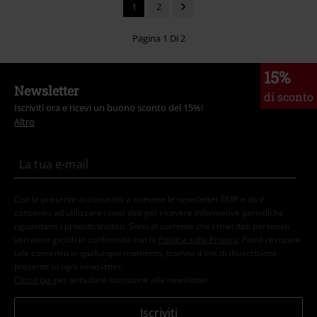
1
2
Pagina 1 Di 2
15%
Newsletter
di sconto
Iscriviti ora e ricevi un buono sconto del 15%!
Altro
Con la presente acconsento a ricevere le newsletter EMP e do il
consenso ad utilizzare i miei dati per ricevere informative periodiche
riguardanti i prodotti trattati. Sono al corrente che i miei dati personali
verranno gestiti in conformità con la
Politica sulla Privacy
. Potrò revocare
tale consenso in qualunque momento, tramite il link di disiscrizione
presente in ogni newsletter.
Clicca qui
per annullare liscrizione alla newsletter.
Iscriviti