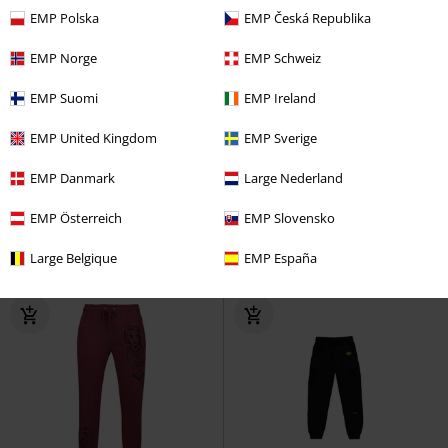
EMP Polska
EMP Česká Republika
EMP Norge
EMP Schweiz
EMP Suomi
EMP Ireland
-20%
Esclusiva
-28%
Esclusiva
RRP
Da
37,99 €
RRP
Da
44,99 €
EMP United Kingdom
EMP Sverige
30,39 €
32,29 €
Da
Da
EMP Danmark
Large Nederland
Bambi
Bambi
Pantaloni tuta
Sally
Nightmare Before
Christmas
Pantaloni tuta
EMP Österreich
EMP Slovensko
Large Belgique
EMP España