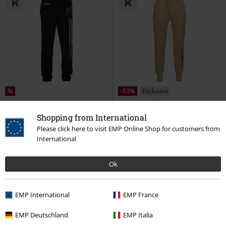
%
-53%
Esclusiva
RRP
Da
44,99 €
37,39 €
20,79 €
Da
Shopping from International
Enterprise
Star Trek
Pantaloni
Happy
Winnie the Pooh
Please click here to visit EMP Online Shop for customers from
tuta
Pantaloni tuta
International
Ok
EMP International
EMP France
EMP Deutschland
EMP Italia