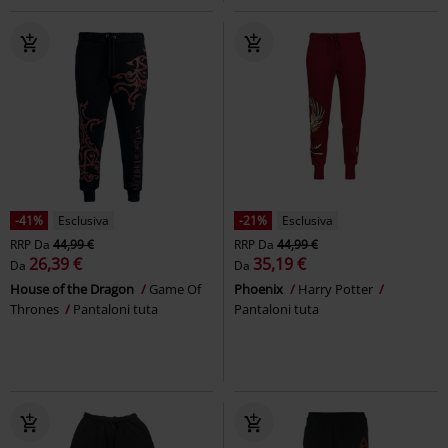
-41%
Esclusiva
-21%
Esclusiva
RRP
Da
44,99 €
RRP
Da
44,99 €
26,39 €
35,19 €
Da
Da
House of the Dragon
Game Of
Phoenix
Harry Potter
Thrones
Pantaloni tuta
Pantaloni tuta