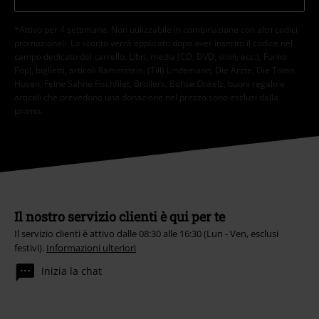
*Attivo per 4 settimane. Non utilizzabile in combinazione con altri codici
promozionali. Lo sconto verrà applicato dopo aver inserito il codice nel
campo dedicato del carrello. Libri, media (CD, DVD, vinili, ecc.), Funko
Pop!, biglietti, articoli Rammstein, (Till) Lindemann, Die Ärzte, Die Toten
Hosen, Feine Sahne Fischfilet, Broilers, Böhse Onkelz, buoni regalo e
articoli che prevedono una donazione nel prezzo sono esclusi dalla
promo.
Il nostro servizio clienti è qui per te
Il servizio clienti è attivo dalle 08:30 alle 16:30 (Lun - Ven, esclusi
festivi).
Informazioni ulteriori
Inizia la chat