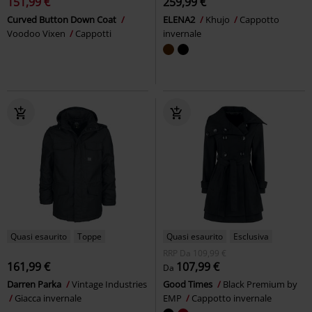
151,99 €
259,99 €
Curved Button Down Coat
ELENA2
Khujo
Cappotto
Voodoo Vixen
Cappotti
invernale
Quasi esaurito
Toppe
Quasi esaurito
Esclusiva
RRP
Da
109,99 €
161,99 €
107,99 €
Da
Darren Parka
Vintage Industries
Good Times
Black Premium by
Giacca invernale
EMP
Cappotto invernale