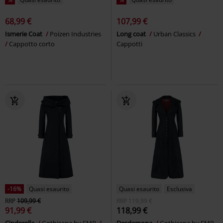
68,99 €
107,99 €
Ismerie Coat
Poizen Industries
Long coat
Urban Classics
Cappotto corto
Cappotti
-16%
Quasi esaurito
Quasi esaurito
Esclusiva
RRP
109,99 €
RRP
119,99 €
91,99 €
118,99 €
Cinderella
Gothicana by EMP
Desdemona
Gothicana by EMP