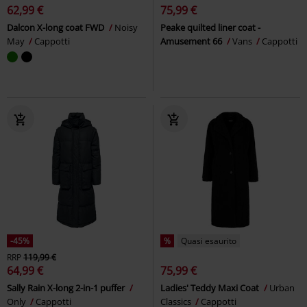
62,99 €
75,99 €
Dalcon X-long coat FWD
Noisy
Peake quilted liner coat -
May
Cappotti
Amusement 66
Vans
Cappotti
-45%
%
Quasi esaurito
RRP
119,99 €
64,99 €
75,99 €
Sally Rain X-long 2-in-1 puffer
Ladies' Teddy Maxi Coat
Urban
Only
Cappotti
Classics
Cappotti