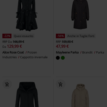
-22%
Quasi esaurito
-56%
Anche in Taglie Forti
RRP
Da
166,99 €
RRP
109,90 €
129,99 €
47,99 €
Da
Alice Rose Coat
Poizen
Mayleene Parka
Brandit
Parka
Industries
Cappotto invernale