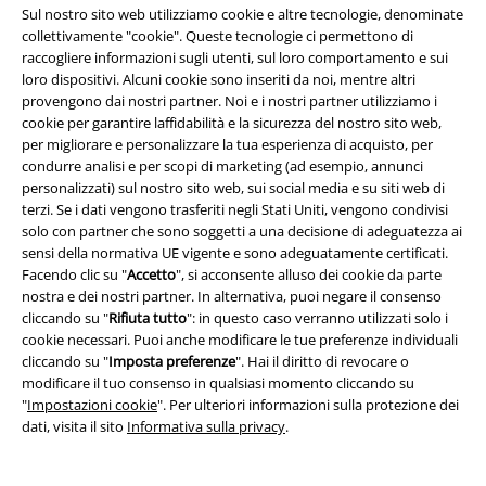
the opposite, as you can be a little more daring with your trousers or
Sul nostro sito web utilizziamo cookie e altre tecnologie, denominate
shirts. Every good outfit is rounded off by your shoes. Men are best
collettivamente "cookie". Queste tecnologie ci permettono di
advised to wear thick boots or sturdy boots in winter. However, trainers
raccogliere informazioni sugli utenti, sul loro comportamento e sui
suitable for everyday wear can of course also be considered. Women will
loro dispositivi. Alcuni cookie sono inseriti da noi, mentre altri
stand out with a provocative heel if they wish, as this stretches the legs
provengono dai nostri partner. Noi e i nostri partner utilizziamo i
to infinity.
cookie per garantire laffidabilità e la sicurezza del nostro sito web,
per migliorare e personalizzare la tua esperienza di acquisto, per
condurre analisi e per scopi di marketing (ad esempio, annunci
15%
personalizzati) sul nostro sito web, sui social media e su siti web di
Newsletter
di sconto
terzi. Se i dati vengono trasferiti negli Stati Uniti, vengono condivisi
Iscriviti ora e ricevi un buono sconto del 15%!
solo con partner che sono soggetti a una decisione di adeguatezza ai
Altro
sensi della normativa UE vigente e sono adeguatamente certificati.
Facendo clic su "
Accetto
", si acconsente alluso dei cookie da parte
nostra e dei nostri partner. In alternativa, puoi negare il consenso
cliccando su "
Rifiuta tutto
": in questo caso verranno utilizzati solo i
cookie necessari. Puoi anche modificare le tue preferenze individuali
cliccando su "
Imposta preferenze
". Hai il diritto di revocare o
Con la presente acconsento a ricevere le newsletter EMP e do il
modificare il tuo consenso in qualsiasi momento cliccando su
consenso ad utilizzare i miei dati per ricevere informative periodiche
"
Impostazioni cookie
". Per ulteriori informazioni sulla protezione dei
riguardanti i prodotti trattati. Sono al corrente che i miei dati personali
dati, visita il sito
Informativa sulla privacy
.
verranno gestiti in conformità con la
Politica sulla Privacy
. Potrò revocare
tale consenso in qualunque momento, tramite il link di disiscrizione
presente in ogni newsletter.