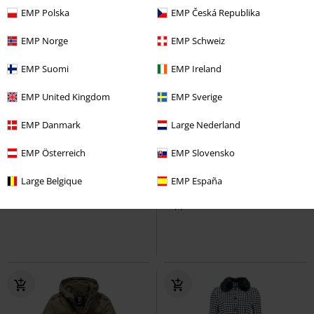
EMP Polska
EMP Česká Republika
EMP Norge
EMP Schweiz
EMP Suomi
EMP Ireland
EMP United Kingdom
EMP Sverige
EMP Danmark
Large Nederland
Quasi esaurito
%
Quasi esaurito
EMP Österreich
EMP Slovensko
97,99 €
161,99 €
Large Belgique
EMP España
Ladies' Trenchcoat
Urban
Amaya Coat
Hell Bunny
Classics
Trench
Cappotti