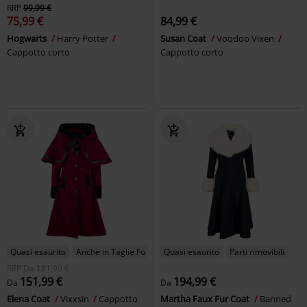
RRP
99,99 €
75,99 €
84,99 €
Hogwarts
Harry Potter
Susan Coat
Voodoo Vixen
Cappotto corto
Cappotto corto
Quasi esaurito
Anche in Taglie Forti
Quasi esaurito
Parti rimovibili
RRP
Da
181,99 €
151,99 €
194,99 €
Da
Da
Elena Coat
Vixxsin
Cappotto
Martha Faux Fur Coat
Banned