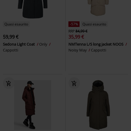
Quasi esaurito
-57%
Quasi esaurito
RRP
84,99 €
59,99 €
35,99 €
Sedona Light Coat
Only
NMTenna L/S long jacket NOOS
Cappotti
Noisy May
Cappotti