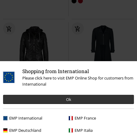
Shopping from International
Please click here to visit EMP Online Shop for customers from
%
Quasi esaurito
%
Quasi esaurito
International
205,99 €
64,99 €
Ok
Gwmargo
Gipsy
Cappotto
Coat
H&R London
Cappotti
corto
EMP International
EMP France
EMP Deutschland
EMP Italia