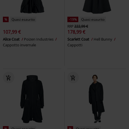
%
Quasi esaurito
-19%
Quasi esaurito
RRP
222,99 €
107,99 €
178,99 €
Alice Coat
Poizen Industries
Scarlett Coat
Hell Bunny
Cappotto invernale
Cappotti
%
Quasi esaurito
%
Quasi esaurito