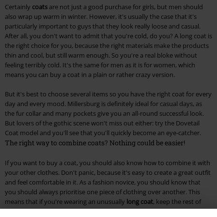
Certainly
coats
are not just a good purchase for girls, but men should
also wrap up warm in winter. However, it's usually the case that it's
particularly important to guys that they look really loose and casual.
After all, you don't want to admit that you're cold, do you? A long coat is
the right choice for you, because the right materials make the products
thin and cool, but still warm enough. So you're a real bloke without
feeling terribly cold. It's the same for men as it is for women, which
means you can buy a coat in a plain or rather crazy version.
But it's best to choose several items so you have the right coat for every
day and every mood. Millersburg is definitely ideal for casual days, as
the fur collar and many pockets give you an all-round successful look.
But lovers of the gothic scene won't miss out either: try the Dovetail
Coat model and you'll see that you'll quickly become an eye-catcher.
The right way to combine coats? Nothing could be easier!
If you want to buy a coat, you should also know how to combine it with
your other clothes. Don't panic, because it's easy to create a great outfit
and feel comfortable in it. As a fashion novice, you should know that
you should always prioritise one piece of clothing over another. This
means that if you're wearing an unusually
long coat
, keep the rest of
your outfit simple. With a simple jacket, on the other hand, it's exactly