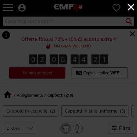
×
EMP
0
-
Musica,
Cerca
Cerca
Punto
Film,
nel
di
Serie
catalogo
ritiro
TV
Offerte fino al 70% + 15% di sconto extra!*
&
UN GRAN WEEKEND
Videogame
merch
0
2
0
6
4
4
2
0
0
2
0
6
4
4
1
9
1
9
0
1
-
2
Abbigliamento
Da non perdere!
Alternativo
Copia il codice
WEEKEND
Abbigliamento
Cappotti (210)
Cappotti in ecopelle
(2)
Cappotti in stile uniforme
(5)
Filtra