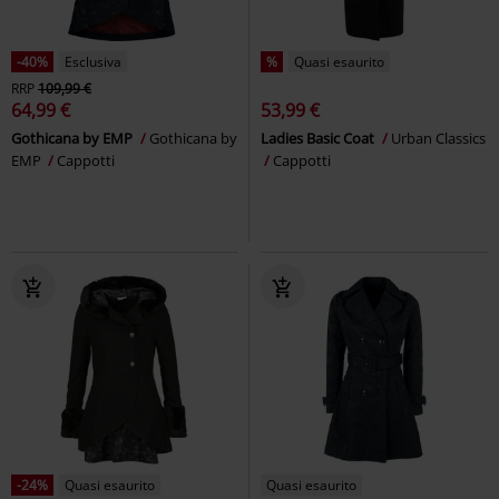
-40%
Esclusiva
%
Quasi esaurito
RRP
109,99 €
64,99 €
53,99 €
Gothicana by EMP
Gothicana by
Ladies Basic Coat
Urban Classics
EMP
Cappotti
Cappotti
-24%
Quasi esaurito
Quasi esaurito