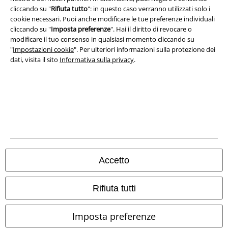
Dichiarazione di Conformità
cliccando su "
Rifiuta tutto
": in questo caso verranno utilizzati solo i
cookie necessari. Puoi anche modificare le tue preferenze individuali
Informazioni sull'accessibilità
cliccando su "
Imposta preferenze
". Hai il diritto di revocare o
modificare il tuo consenso in qualsiasi momento cliccando su
Impostazioni cookie
"
Impostazioni cookie
". Per ulteriori informazioni sulla protezione dei
dati, visita il sito
Informativa sulla privacy
.
Esercita Recesso
I prezzi sono IVA compresa. Spese di
trasporto escluse
© 1986-2026 EMP Mailorder Italia S.r.l.
Gli altri shop EMP nel mondo
Accetto
EMP International
Rifiuta tutti
Scopri il mondo di EMP
EMP France
EMP Merchandise - merch rock e intrattenimento dal
Imposta preferenze
EMP Deutschland
1986.