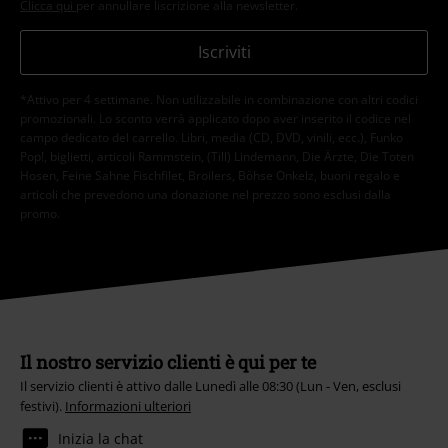
Clicca qui
per annullare liscrizione alla newsletter.
Iscriviti
*Attivo per 4 settimane. Non utilizzabile in combinazione con altri codici
promozionali. Lo sconto verrà applicato dopo aver inserito il codice nel
campo dedicato del carrello. Libri, media (CD, DVD, vinili, ecc.), Funko
Pop!, biglietti, articoli Rammstein, (Till) Lindemann, Die Ärzte, Die Toten
Hosen, Feine Sahne Fischfilet, Broilers, Böhse Onkelz, buoni regalo e
articoli che prevedono una donazione nel prezzo sono esclusi dalla
promo.
Il nostro servizio clienti è qui per te
Il servizio clienti è attivo dalle Lunedì alle 08:30 (Lun - Ven, esclusi
festivi).
Informazioni ulteriori
Inizia la chat