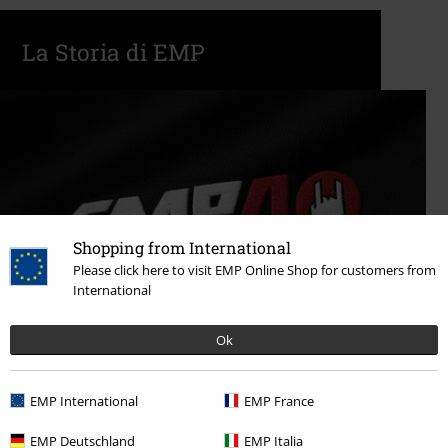
La Storia di EMP
Shopping from International
Please click here to visit EMP Online Shop for customers from
International
Ok
EMP International
EMP France
Da Start-up in un Soggiorno a Numero 1
Inarrestabile
EMP Deutschland
EMP Italia