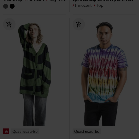
Innocent
Top
%
Quasi esaurito
Quasi esaurito