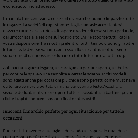
e conosciuto fino ad adesso.
Il marchio Innocent vanta collezioni diverse che faranno impazzire tutte
le ragazze. La varietà di capi, stampe, tagli e fantasie accontenterà
davvero tutte. Se sei curiosa di sapere e vedere di cosa stiamo parlando,
dai un’occhiata alla sezione sul nostro sito EMP e scoprite tutti i capi a
vostra disposizione. Tra i nostri preferiti di tutti i tempo ci sono gli abiti e
le tuniche, le diverse varianti con tessuti fluidi e cintura sotto il seno
sono comodi da indossare e donano a tutte le forme e a tutti i corpi.
Abbinaci una giacca leggera, un cardigan da portare aperto, un bolero
per coprire le spalle o una semplice e versatile sciarpa. Molti modelli
sono adatti anche per occasioni più chic e sono perfetti come must have
da tenere sempre a portata di mano per eventi e feste. Accedi alla
sezione dedicata sul sito e scoprite tutte le possibilità. Ti bastano pochi
click e i capi di Innocent saranno finalmente vostri!
Innocent, il marchio perfetto per ogni situazioni e per tutte le
occasioni
Puoi sentirti davvero a tuo agio indossando un capo solo quando le
cuciture sono perfette e il taglio sembra fatto apposta per te. Per