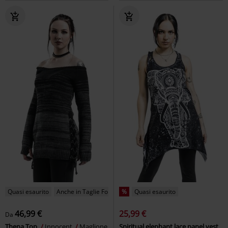
Quasi esaurito
Anche in Taglie Forti
%
Quasi esaurito
46,99 €
25,99 €
Da
Thena Top
Innocent
Maglione
Spiritual elephant lace panel vest