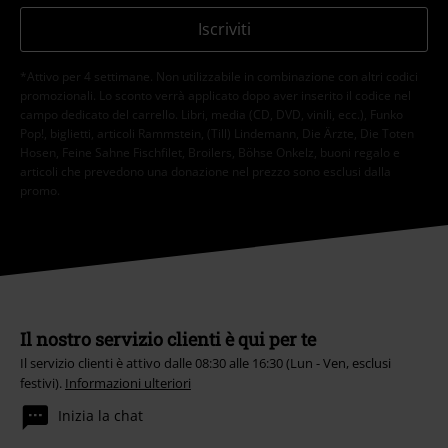
Iscriviti
*Attivo per 4 settimane. Non utilizzabile in combinazione con altri codici
promozionali. Lo sconto verrà applicato dopo aver inserito il codice nel
campo dedicato del carrello. Libri, media (CD, DVD, vinili, ecc.), Funko
Pop!, biglietti, articoli Rammstein, (Till) Lindemann, Die Ärzte, Die Toten
Hosen, Feine Sahne Fischfilet, Broilers, Böhse Onkelz, buoni regalo e
articoli che prevedono una donazione nel prezzo sono esclusi dalla
promo.
Il nostro servizio clienti è qui per te
Il servizio clienti è attivo dalle 08:30 alle 16:30 (Lun - Ven, esclusi
festivi).
Informazioni ulteriori
Inizia la chat