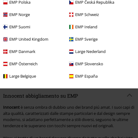
EMP Polska
EMP Česká Republika
EMP Norge
EMP Schweiz
%
Quasi esaurito
EMP Suomi
EMP Ireland
32,99 €
EMP United Kingdom
EMP Sverige
Nixie Dress
Innocent
Abito
lungo
EMP Danmark
Large Nederland
EMP Österreich
EMP Slovensko
1
2
Large Belgique
EMP España
Pagina 2 Di 2
Innocent abbigliamento su EMP
Innocent
è senza ombra di dubbio uno dei brand piú amat. I suoi capi di
alta qualità, caratterizzati dalle stampe particolari e dal design sempre
moderno, si adattano perfettamente a stili diversi, seguono le ultime
tendenze e le superano con tocchi sempre nuovi ed originali.
Wow, si tratta di un brand davvero diverso da tutto quello che hai visto