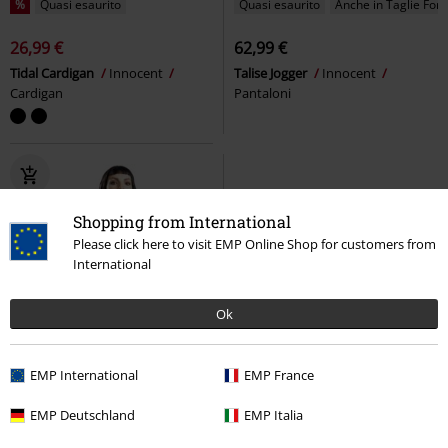
%
Quasi esaurito
Quasi esaurito
Anche in Taglie Forti
26,99 €
62,99 €
Tidal Cardigan
Innocent
Talise Jogger
Innocent
Cardigan
Pantaloni
Shopping from International
Please click here to visit EMP Online Shop for customers from
International
Ok
EMP International
EMP France
EMP Deutschland
EMP Italia