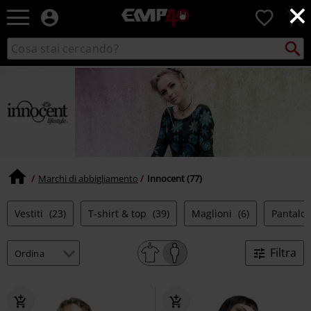
×
EMP
0
-
Musica,
Cerca
Cerca
Punto
Film,
nel
di
Serie
catalogo
ritiro
TV
&
Videogame
merch
-
Abbigliamento
Alternativo
Marchi di abbigliamento
Innocent (77)
Vestiti
(23)
T-shirt & top
(39)
Maglioni
(6)
Pantalo
Filtra