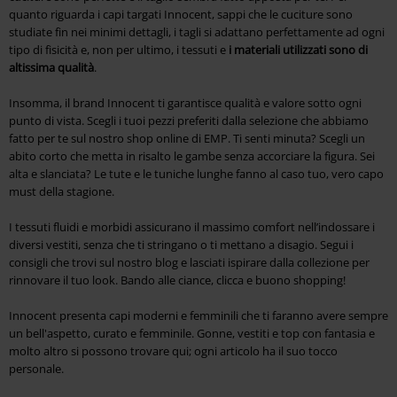
quanto riguarda i capi targati Innocent, sappi che le cuciture sono
studiate fin nei minimi dettagli, i tagli si adattano perfettamente ad ogni
tipo di fisicità e, non per ultimo, i tessuti e
i materiali utilizzati sono di
altissima qualità
.
Insomma, il brand Innocent ti garantisce qualità e valore sotto ogni
punto di vista. Scegli i tuoi pezzi preferiti dalla selezione che abbiamo
fatto per te sul nostro shop online di EMP. Ti senti minuta? Scegli un
abito corto che metta in risalto le gambe senza accorciare la figura. Sei
alta e slanciata? Le tute e le tuniche lunghe fanno al caso tuo, vero capo
must della stagione.
I tessuti fluidi e morbidi assicurano il massimo comfort nell’indossare i
diversi vestiti, senza che ti stringano o ti mettano a disagio. Segui i
consigli che trovi sul nostro blog e lasciati ispirare dalla collezione per
rinnovare il tuo look. Bando alle ciance, clicca e buono shopping!
Innocent presenta capi moderni e femminili che ti faranno avere sempre
un bell'aspetto, curato e femminile. Gonne, vestiti e top con fantasia e
molto altro si possono trovare qui; ogni articolo ha il suo tocco
personale.