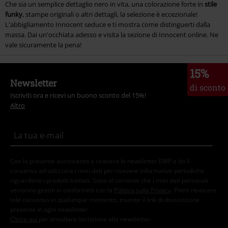
Che sia un semplice dettaglio nero in vita, una colorazione forte in
stile
funky
, stampe originali o altri dettagli, la selezione è eccezionale!
L'abbigliamento Innocent seduce e ti mostra come distinguerti dalla
massa. Dai un'occhiata adesso e visita la sezione di Innocent online. Ne
vale sicuramente la pena!
15%
Newsletter
di sconto
Iscriviti ora e ricevi un buono sconto del 15%!
Altro
Con la presente acconsento a ricevere le newsletter EMP e do il
consenso ad utilizzare i miei dati per ricevere informative periodiche
riguardanti i prodotti trattati. Sono al corrente che i miei dati personali
verranno gestiti in conformità con la
Politica sulla Privacy
. Potrò revocare
tale consenso in qualunque momento, tramite il link di disiscrizione
presente in ogni newsletter.
Clicca qui
per annullare liscrizione alla newsletter.