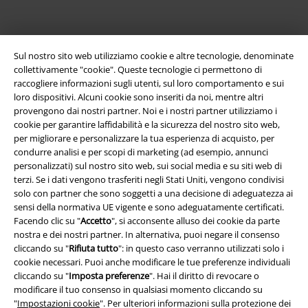
Sul nostro sito web utilizziamo cookie e altre tecnologie, denominate
collettivamente "cookie". Queste tecnologie ci permettono di
raccogliere informazioni sugli utenti, sul loro comportamento e sui
loro dispositivi. Alcuni cookie sono inseriti da noi, mentre altri
provengono dai nostri partner. Noi e i nostri partner utilizziamo i
cookie per garantire laffidabilità e la sicurezza del nostro sito web,
per migliorare e personalizzare la tua esperienza di acquisto, per
Info legali
condurre analisi e per scopi di marketing (ad esempio, annunci
personalizzati) sul nostro sito web, sui social media e su siti web di
Termini & Condizioni
terzi. Se i dati vengono trasferiti negli Stati Uniti, vengono condivisi
solo con partner che sono soggetti a una decisione di adeguatezza ai
Redazione
sensi della normativa UE vigente e sono adeguatamente certificati.
Facendo clic su "
Accetto
", si acconsente alluso dei cookie da parte
Legge sulla Privacy
nostra e dei nostri partner. In alternativa, puoi negare il consenso
cliccando su "
Rifiuta tutto
": in questo caso verranno utilizzati solo i
Smaltimento rifiuti e protezione dell’ambiente
cookie necessari. Puoi anche modificare le tue preferenze individuali
cliccando su "
Imposta preferenze
". Hai il diritto di revocare o
modificare il tuo consenso in qualsiasi momento cliccando su
Dichiarazione di Conformità
"
Impostazioni cookie
". Per ulteriori informazioni sulla protezione dei