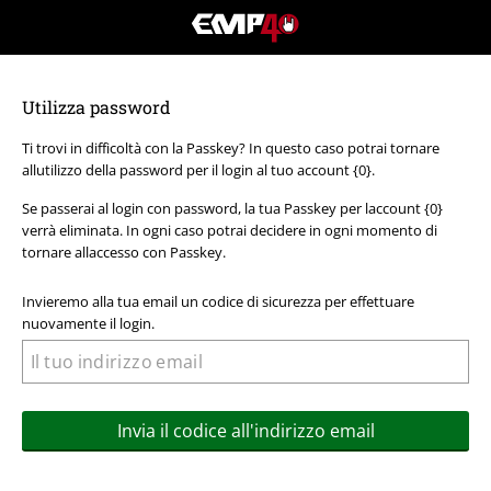
EMP
-
Musica,
Film,
Utilizza password
Serie
TV
Ti trovi in difficoltà con la Passkey? In questo caso potrai tornare
&
allutilizzo della password per il login al tuo account {0}.
Videogame
merch
Se passerai al login con password, la tua Passkey per laccount {0}
-
verrà eliminata. In ogni caso potrai decidere in ogni momento di
Abbigliamento
tornare allaccesso con Passkey.
Alternativo
Invieremo alla tua email un codice di sicurezza per effettuare
nuovamente il login.
Invia il codice all'indirizzo email