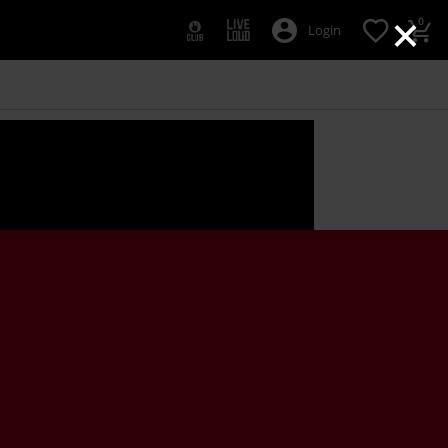
×
0
Login