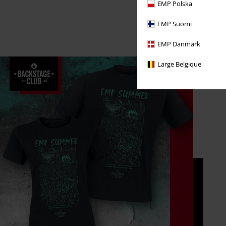
EMP Polska
EMP Suomi
EMP Danmark
Large Belgique