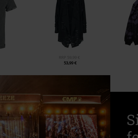
RRP
59,99 €
53,99 €
S
f