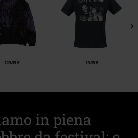
129,99 €
19,99 €
iamo in piena
ebbre da festival: e