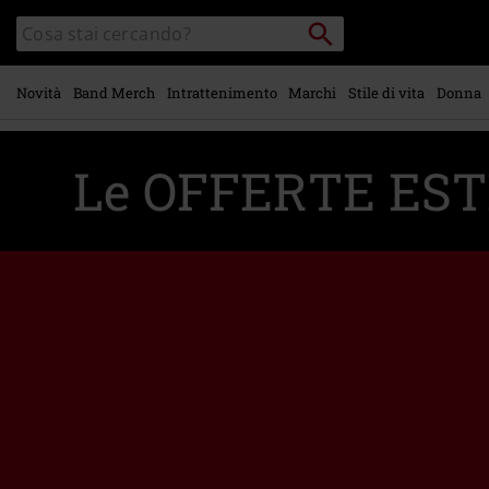
Vai al
Cerca
Cerca
contenuto
Punto
nel
di
principale
catalogo
ritiro
Novità
Band Merch
Intrattenimento
Marchi
Stile di vita
Donna
Le OFFERTE ESTI