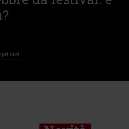
u?
pri ora!