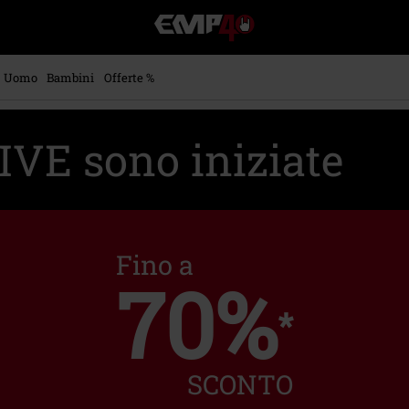
EMP
-
Musica,
Film,
Uomo
Bambini
Offerte %
Serie
TV
&
VE sono iniziate
Videogame
merch
-
Abbigliamento
Alternativo
Fino a
70%
*
SCONTO