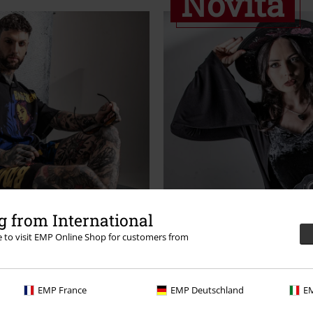
Novità
 from International
re to visit EMP Online Shop for customers from
cie Hawaiiane
Mystical W
Compra ora!
Scopri ora!
EMP France
EMP Deutschland
EM