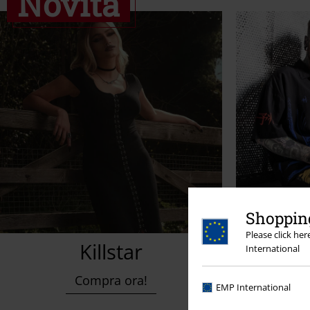
Novità
Shopping
Please click he
Killstar
Cami
International
Compra ora!
EMP International