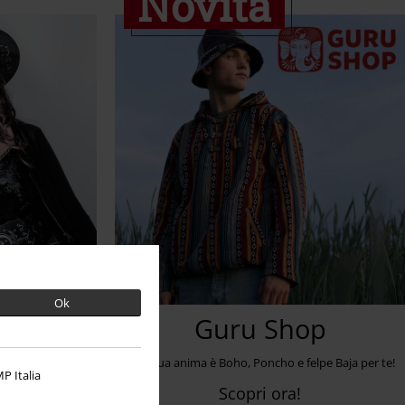
Novità
Ok
oods
Guru Shop
Se la tua anima è Boho, Poncho e felpe Baja per te!
P Italia
Scopri ora!