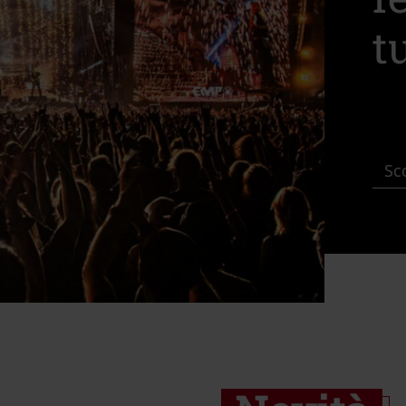
t
Sco