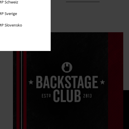
P Schweiz
P Sverige
P Slovensko