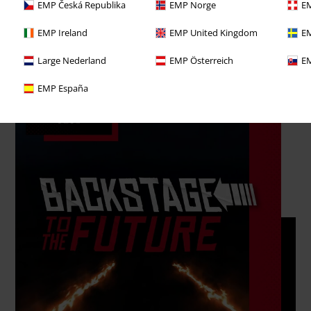
EMP Česká Republika
EMP Norge
EM
EMP Ireland
EMP United Kingdom
EM
Large Nederland
EMP Österreich
EM
EMP España