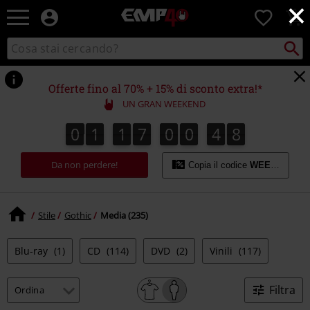
×
EMP
0
-
Musica,
Cerca
Cerca
Punto
Film,
nel
di
Serie
catalogo
ritiro
TV
Offerte fino al 70% + 15% di sconto extra!*
&
UN GRAN WEEKEND
Videogame
merch
0
1
1
7
0
0
4
6
0
1
1
7
0
0
4
6
5
7
-
Abbigliamento
Da non perdere!
Alternativo
Copia il codice
WEEKEND
Stile
Gothic
Media (235)
Blu-ray
(1)
CD
(114)
DVD
(2)
Vinili
(117)
Filtra