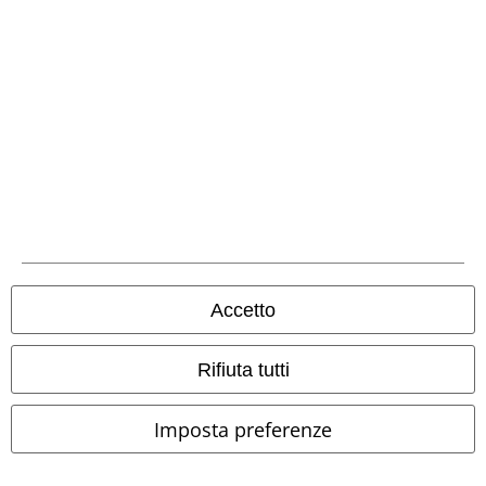
43,99 €
45,99 €
Rampen (apm: alien pop music)
The Plague Within
Paradise Lost
Einstürzende Neubauten
LP
LP
Ristampa, Ed. Limitata,
Ed. Limitata, Standard
Picture, Standard
Accetto
Rifiuta tutti
Imposta preferenze