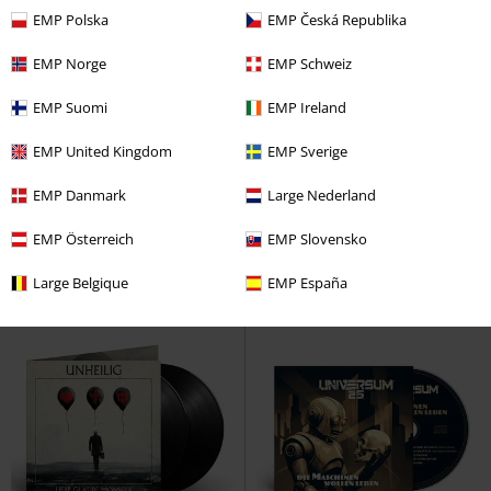
EMP Polska
EMP Česká Republika
EMP Norge
EMP Schweiz
Quasi esaurito
Quasi esaurito
Limited
EMP Suomi
EMP Ireland
34,99 €
34,99 €
Opus Diabolicum - The Orchestral
Hidden city
The Cult
LP
EMP United Kingdom
EMP Sverige
Live Show
Moonspell
LP
Vinile colorato, Ed. Limitata,
Standard
Standard, Gatefold
EMP Danmark
Large Nederland
EMP Österreich
EMP Slovensko
Large Belgique
EMP España