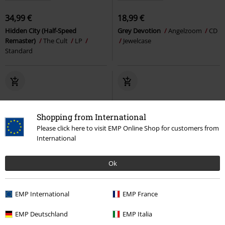
34,99 €
18,99 €
Hidden City (Half-Speed
Grey Devotion
Angelzoom
CD
Remaster)
The Cult
LP
Jewelcase
Standard
Shopping from International
Please click here to visit EMP Online Shop for customers from
International
Ok
EMP International
EMP France
EMP Deutschland
EMP Italia