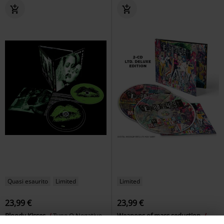
Quasi esaurito
Limited
Limited
23,99 €
23,99 €
Bloody Kisses
Type O Negative
Weapons of mass seduction