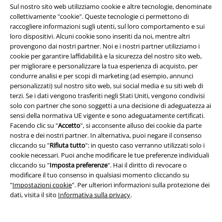
CD
Digipak, Ristampa, Ed.
Lord Of The Lost
CD
Ed.
Sul nostro sito web utilizziamo cookie e altre tecnologie, denominate
Limitata
Limitata, Custodia digitale
collettivamente "cookie". Queste tecnologie ci permettono di
raccogliere informazioni sugli utenti, sul loro comportamento e sui
loro dispositivi. Alcuni cookie sono inseriti da noi, mentre altri
provengono dai nostri partner. Noi e i nostri partner utilizziamo i
cookie per garantire laffidabilità e la sicurezza del nostro sito web,
per migliorare e personalizzare la tua esperienza di acquisto, per
condurre analisi e per scopi di marketing (ad esempio, annunci
personalizzati) sul nostro sito web, sui social media e su siti web di
terzi. Se i dati vengono trasferiti negli Stati Uniti, vengono condivisi
solo con partner che sono soggetti a una decisione di adeguatezza ai
sensi della normativa UE vigente e sono adeguatamente certificati.
Facendo clic su "
Accetto
", si acconsente alluso dei cookie da parte
nostra e dei nostri partner. In alternativa, puoi negare il consenso
cliccando su "
Rifiuta tutto
": in questo caso verranno utilizzati solo i
cookie necessari. Puoi anche modificare le tue preferenze individuali
cliccando su "
Imposta preferenze
". Hai il diritto di revocare o
modificare il tuo consenso in qualsiasi momento cliccando su
"
Impostazioni cookie
". Per ulteriori informazioni sulla protezione dei
dati, visita il sito
Informativa sulla privacy
.
Limited
Quasi esaurito
Limited