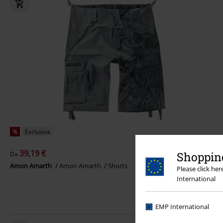
%
Esclusiva
39,19 €
Shopping
Da
Amon Amarth
Amon Amarth
Shorts
Please click he
International
EMP International