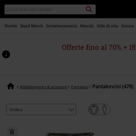
Vai al
Cerca
Cerca
contenuto
Punto
nel
di
principale
catalogo
ritiro
Novità
Band Merch
Intrattenimento
Marchi
Stile di vita
Donna
Offerte fino al 70% + 1
Pantaloncini (478)
Abbigliamento & accessori
Pantaloni