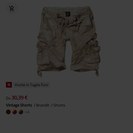
%
Anche in Taglie Forti
30,39 €
Da
Vintage Shorts
Brandit
Shorts
+4