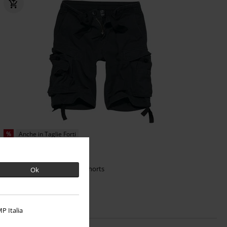
%
Anche in Taglie Forti
35,19 €
Da
Vintage Shorts
Brandit
Shorts
Ok
+4
P Italia