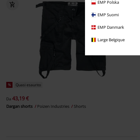
EMP Polska
EMP Suomi
EMP Danmark
Large Belgique
%
Quasi esaurito
43,19 €
Da
Dargan shorts
Poizen Industries
Shorts