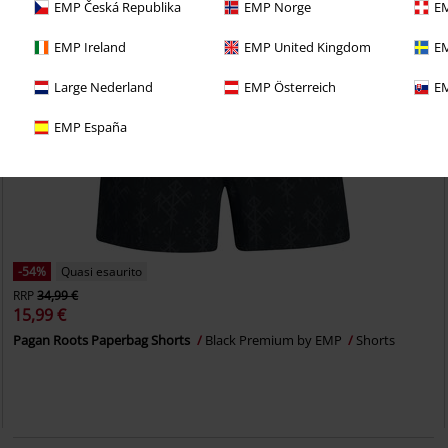
EMP Česká Republika
EMP Norge
EM
EMP Ireland
EMP United Kingdom
EM
Large Nederland
EMP Österreich
EM
EMP España
-54%
Quasi esaurito
RRP
34,99 €
15,99 €
Pagan Roots Paperbag Shorts
Black Premium by EMP
Shorts