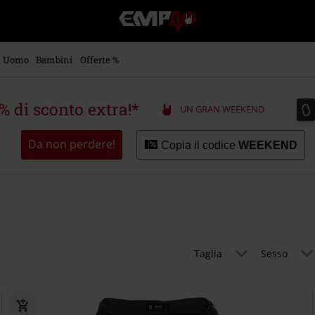
EMP
-
Musica,
Film,
Uomo
Bambini
Offerte %
Serie
TV
&
0
0
5% di sconto extra!*
UN GRAN WEEKEND
Videogame
merch
-
Da non perdere!
Copia il codice
WEEKEND
Abbigliamento
Alternativo
Taglia
Sesso