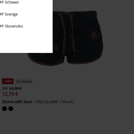
P Schweiz
P Sverige
P Slovensko
-44%
Esclusiva
RRP
22,99 €
12,79 €
Shorts with Stars
RED by EMP
Shorts