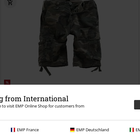
%
39,19 €
 from International
Vintage Shorts
Brandit
Shorts
re to visit EMP Online Shop for customers from
+4
EMP France
EMP Deutschland
EM