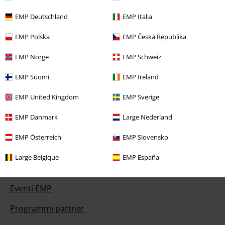
EMP Deutschland
EMP Italia
EMP Polska
EMP Česká Republika
Offerte per te
EMP Norge
EMP Schweiz
Concorsi
EMP Suomi
EMP Ireland
Regala un buono EMP
EMP United Kingdom
EMP Sverige
Sconto EMP per studenti
EMP Danmark
Large Nederland
EMP Backstage Club
EMP Österreich
EMP Slovensko
Large Belgique
EMP España
Informazioni su EMP
Eventi EMP
Programmi partner