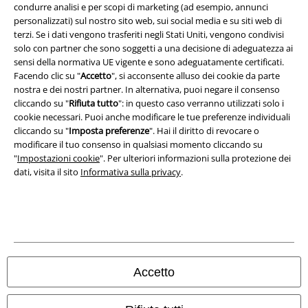
condurre analisi e per scopi di marketing (ad esempio, annunci
Legge sulla Privacy
personalizzati) sul nostro sito web, sui social media e su siti web di
terzi. Se i dati vengono trasferiti negli Stati Uniti, vengono condivisi
Smaltimento rifiuti e protezione dell’ambiente
solo con partner che sono soggetti a una decisione di adeguatezza ai
sensi della normativa UE vigente e sono adeguatamente certificati.
Dichiarazione di Conformità
Facendo clic su "
Accetto
", si acconsente alluso dei cookie da parte
nostra e dei nostri partner. In alternativa, puoi negare il consenso
cliccando su "
Rifiuta tutto
": in questo caso verranno utilizzati solo i
Informazioni sull'accessibilità
cookie necessari. Puoi anche modificare le tue preferenze individuali
cliccando su "
Imposta preferenze
". Hai il diritto di revocare o
Impostazioni cookie
modificare il tuo consenso in qualsiasi momento cliccando su
"
Impostazioni cookie
". Per ulteriori informazioni sulla protezione dei
Esercita Recesso
dati, visita il sito
Informativa sulla privacy
.
I prezzi sono IVA compresa. Spese di
trasporto escluse
© 1986-2026 EMP Mailorder Italia S.r.l.
Accetto
Gli altri shop EMP nel mondo