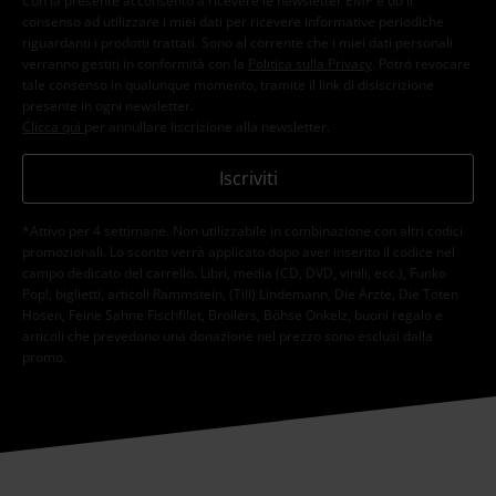
Con la presente acconsento a ricevere le newsletter EMP e do il
consenso ad utilizzare i miei dati per ricevere informative periodiche
riguardanti i prodotti trattati. Sono al corrente che i miei dati personali
verranno gestiti in conformità con la
Politica sulla Privacy
. Potrò revocare
tale consenso in qualunque momento, tramite il link di disiscrizione
presente in ogni newsletter.
Clicca qui
per annullare liscrizione alla newsletter.
Iscriviti
*Attivo per 4 settimane. Non utilizzabile in combinazione con altri codici
promozionali. Lo sconto verrà applicato dopo aver inserito il codice nel
campo dedicato del carrello. Libri, media (CD, DVD, vinili, ecc.), Funko
Pop!, biglietti, articoli Rammstein, (Till) Lindemann, Die Ärzte, Die Toten
Hosen, Feine Sahne Fischfilet, Broilers, Böhse Onkelz, buoni regalo e
articoli che prevedono una donazione nel prezzo sono esclusi dalla
promo.