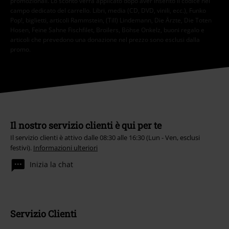
promozionali. Lo sconto verrà applicato dopo aver inserito il codice nel
campo dedicato del carrello. Libri, media (CD, DVD, vinili, ecc.), Funko
Pop!, biglietti, articoli Rammstein, (Till) Lindemann, Die Ärzte, Die Toten
Hosen, Feine Sahne Fischfilet, Broilers, Böhse Onkelz, buoni regalo e
articoli che prevedono una donazione nel prezzo sono esclusi dalla
promo.
Il nostro servizio clienti è qui per te
Il servizio clienti è attivo dalle 08:30 alle 16:30 (Lun - Ven, esclusi
festivi).
Informazioni ulteriori
Inizia la chat
Servizio Clienti