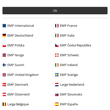
Ok
EMP International
EMP France
EMP Deutschland
EMP Italia
EMP Polska
EMP Česká Republika
Quasi esaurito
Set di 2 pezzi
EMP Norge
EMP Schweiz
26,99 €
EMP Suomi
EMP Ireland
Ladies' Basic Padded Bra (2-pack)
Urban Classics
BH
EMP United Kingdom
EMP Sverige
EMP Danmark
Large Nederland
EMP Österreich
EMP Slovensko
Womens Bras
Bralette: comode, sexy e sempre alla moda
Large Belgique
EMP España