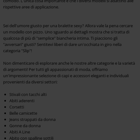
comodo. L'unica cosa importante è che i diversi modelli si adattino alle
rispettive aree di applicazione.
Sei dell'umore giusto per una bralette sexy? Allora vale la pena cercare
un modello con pizzo. Uno sguardo ai dettagli mostra che si tratta di
qualcosa di più di "semplice" biancheria intima. Ti piacciono gli
"avversari" giusti? Sentitevi liberi di dare un'occhiata in giro nella
categoria "Slip"!
Non dimenticare di esplorare anche le nostre altre categorie e la varietà
di argomenti! Per tutti gli appassionati di moda, offriamo
un'impressionante selezione di capi e accessori eleganti e individuali
provenienti da diversi settori:
Stivali con tacchi alti
Abiti aderenti
Corsetti
Belle camicette
Jeans strappati da donna
Gonne da donna
Abiti A Line
Abito con spalline sottili