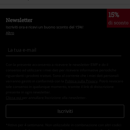
15%
Newsletter
di sconto
Iscriviti ora e ricevi un buono sconto del 15%!
Altro
Con la presente acconsento a ricevere le newsletter EMP e do il
consenso ad utilizzare i miei dati per ricevere informative periodiche
riguardanti i prodotti trattati. Sono al corrente che i miei dati personali
verranno gestiti in conformità con la
Politica sulla Privacy
. Potrò revocare
tale consenso in qualunque momento, tramite il link di disiscrizione
presente in ogni newsletter.
Clicca qui
per annullare liscrizione alla newsletter.
Iscriviti
*Attivo per 4 settimane. Non utilizzabile in combinazione con altri codici