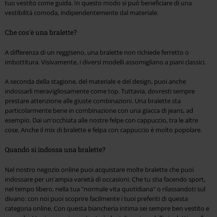
tuo vestito come guida. In questo modo si può beneficiare di una
vestibilità comoda, indipendentemente dal materiale.
Che cos'è una bralette?
A differenza di un reggiseno, una bralette non richiede ferretto o
imbottitura. Visivamente, i diversi modelli assomigliano a piani classici.
A seconda della stagione, del materiale e del design, puoi anche
indossarli meravigliosamente come top. Tuttavia, dovresti sempre
prestare attenzione alle giuste combinazioni. Una bralette sta
particolarmente bene in combinazione con una giacca di jeans, ad
esempio. Dai un'occhiata alle nostre felpe con cappuccio, tra le altre
cose. Anche il mix di bralette e felpa con cappuccio è molto popolare.
Quando si indossa una bralette?
Nel nostro negozio online puoi acquistare molte bralette che puoi
indossare per un'ampia varietà di occasioni. Che tu stia facendo sport,
nel tempo libero, nella tua "normale vita quotidiana" o rilassandoti sul
divano: con noi puoi scoprire facilmente i tuoi preferiti di questa
categoria online. Con questa biancheria intima sei sempre ben vestito e