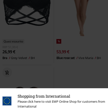
Quasi esaurito
%
RRP
51,99 €
26,99 €
53,99 €
Bra
Grey Velvet
BH
Blue rose set
Vive Maria
BH
Shopping from International
Please click here to visit EMP Online Shop for customers from
International