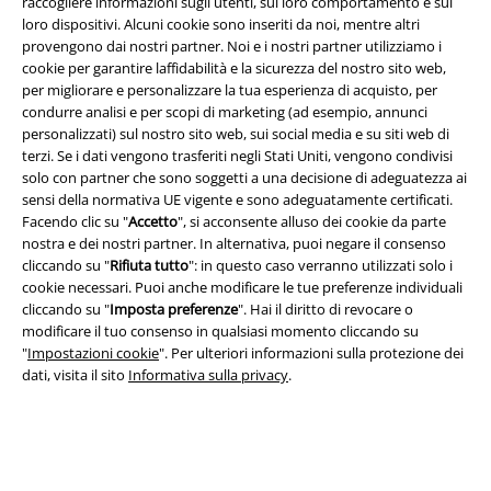
raccogliere informazioni sugli utenti, sul loro comportamento e sui
loro dispositivi. Alcuni cookie sono inseriti da noi, mentre altri
provengono dai nostri partner. Noi e i nostri partner utilizziamo i
cookie per garantire laffidabilità e la sicurezza del nostro sito web,
per migliorare e personalizzare la tua esperienza di acquisto, per
condurre analisi e per scopi di marketing (ad esempio, annunci
Info legali
personalizzati) sul nostro sito web, sui social media e su siti web di
terzi. Se i dati vengono trasferiti negli Stati Uniti, vengono condivisi
Termini & Condizioni
solo con partner che sono soggetti a una decisione di adeguatezza ai
sensi della normativa UE vigente e sono adeguatamente certificati.
Redazione
Facendo clic su "
Accetto
", si acconsente alluso dei cookie da parte
nostra e dei nostri partner. In alternativa, puoi negare il consenso
Legge sulla Privacy
cliccando su "
Rifiuta tutto
": in questo caso verranno utilizzati solo i
cookie necessari. Puoi anche modificare le tue preferenze individuali
cliccando su "
Imposta preferenze
". Hai il diritto di revocare o
Smaltimento rifiuti e protezione dell’ambiente
modificare il tuo consenso in qualsiasi momento cliccando su
"
Impostazioni cookie
". Per ulteriori informazioni sulla protezione dei
Dichiarazione di Conformità
dati, visita il sito
Informativa sulla privacy
.
Informazioni sull'accessibilità
Impostazioni cookie