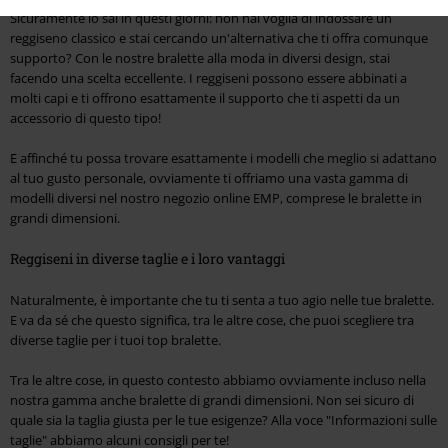
Sicuramente lo sai in questi giorni: non hai voglia di indossare un
reggiseno classico e stai cercando un'alternativa che ti offra comunque
supporto? Con le nostre bralette alla moda in diversi design, stai
facendo una scelta eccellente. I reggiseni possono essere abbinati a
molti capi e ti offrono esattamente il supporto che ti aspetti da un
accessorio di questo tipo!
E affinché tu possa trovare esattamente i modelli che meglio si adattano
al tuo gusto personale, ovviamente ti offriamo una vasta gamma di
modelli diversi nel nostro negozio online EMP, comprese le bralette in
grandi dimensioni.
Reggiseni in diverse taglie e i loro vantaggi
Naturalmente, è importante che tu ti senta a tuo agio nelle tue bralette.
E va da sé che questo significa, tra le altre cose, che puoi scegliere tra
diverse taglie per i tuoi top bralette.
Tra le altre cose, in questo contesto abbiamo ovviamente incluso nella
nostra gamma anche bralette di grandi dimensioni. Non sei sicuro di
quale sia la taglia giusta per le tue esigenze? Alla voce "Informazioni sulle
taglie" abbiamo alcuni consigli per te!