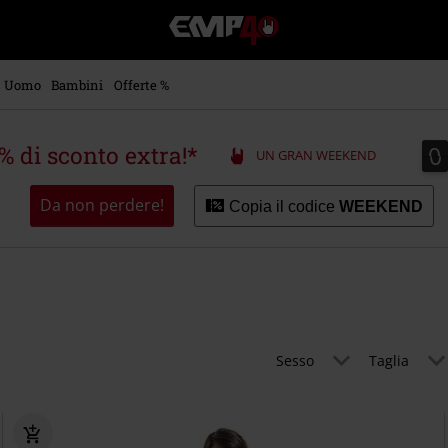
EMP
-
Musica,
Film,
Uomo
Bambini
Offerte %
Serie
TV
&
0
0
5% di sconto extra!*
UN GRAN WEEKEND
Videogame
merch
-
Da non perdere!
Copia il codice
WEEKEND
Abbigliamento
Alternativo
Sesso
Taglia