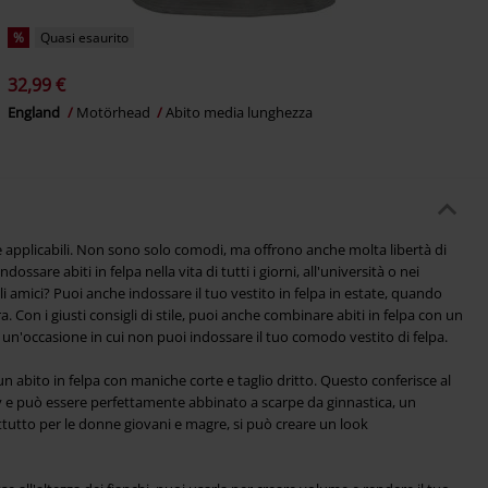
%
Quasi esaurito
32,99 €
England
Motörhead
Abito media lunghezza
e applicabili. Non sono solo comodi, ma offrono anche molta libertà di
sare abiti in felpa nella vita di tutti i giorni, all'università o nei
gli amici? Puoi anche indossare il tuo vestito in felpa in estate, quando
a. Con i giusti consigli di stile, puoi anche combinare abiti in felpa con un
i un'occasione in cui non puoi indossare il tuo comodo vestito di felpa.
un abito in felpa con maniche corte e taglio dritto. Questo conferisce al
ey e può essere perfettamente abbinato a scarpe da ginnastica, un
ttutto per le donne giovani e magre, si può creare un look