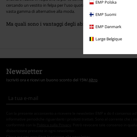
EMP Polska
cercando un vestito in felpa per l'uso quotidiano o per le occasioni specia
vasta gamma di alternative alla moda.
EMP Suomi
Ma quali sono i vantaggi degli abiti in felpa?
EMP Danmark
Large Belgique
Newsletter
Iscriviti ora e ricevi un buono sconto del 15%!
Altro
Con la presente acconsento a ricevere le newsletter EMP e do il consenso ad ut
informative periodiche riguardanti i prodotti trattati. Sono al corrente che i mi
conformità con la
Politica sulla Privacy
. Potrò revocare tale consenso in qualu
disiscrizione presente in ogni newsletter.
Clicca qui
per annullare liscrizione alla newsletter.