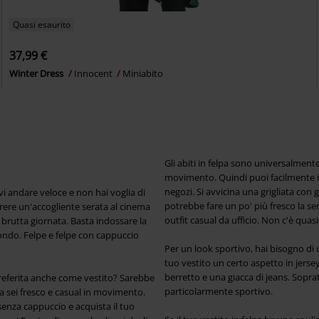
Quasi esaurito
37,99 €
Winter Dress
Innocent
Miniabito
Gli abiti in felpa sono universalment
movimento. Quindi puoi facilmente indos
negozi. Si avvicina una grigliata con 
 andare veloce e non hai voglia di
potrebbe fare un po' più fresco la ser
rrere un'accogliente serata al cinema
outfit casual da ufficio. Non c'è quas
brutta giornata. Basta indossare la
mondo. Felpe e felpe con cappuccio
Per un look sportivo, hai bisogno di 
tuo vestito un certo aspetto in jers
berretto e una giacca di jeans. Sopra
referita anche come vestito? Sarebbe
particolarmente sportivo.
ra sei fresco e casual in movimento.
 senza cappuccio e acquista il tuo