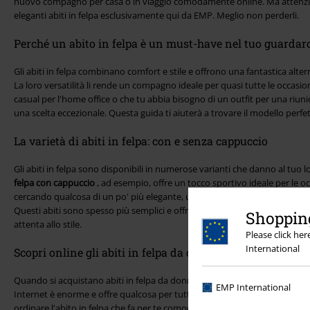
nuovo compagno per casa o in viaggio comodamente online. Ma attenzion
eleganti abiti in felpa esclusivamente qui da EMP. Meglio non perderli.
Perché un abito in felpa è un must-have nel tuo guardar
Gli abiti in felpa combinano comfort e stile e offrono una fantastica alter
La loro versatilità li rende un compagno ideale per quasi tutte le occasio
casual per l'home office o che tu abbia bisogno di un outfit per una riunio
una scelta eccezionale. Questa guida ti aiuterà a trovare il modello perfetto
La varietà di abiti in felpa: con e senza cappuccio
Gli abiti in felpa sono disponibili in numerose varianti che danno al tuo 
felpa con cappuccio
, ad esempio, offre un tocco sportivo ideale per le occ
cercando qualcosa di un po' più elegante, un
vestito in felpa senza capp
Questi abiti sono spesso più semplici e offrono un'eleganza moderna 
Shopping
attenta allo stile.
Please click he
International
Scopri online gli abiti in felpa da donna moderni
Quando si acquistano abiti in felpa da donna online, è facile rimanere m
EMP International
Internet è enorme e offre qualcosa per tutti i gusti. Puoi cercare l'ultimo
ordinare l'abito in felpa che fa per te comodamente da casa tua. Indipen