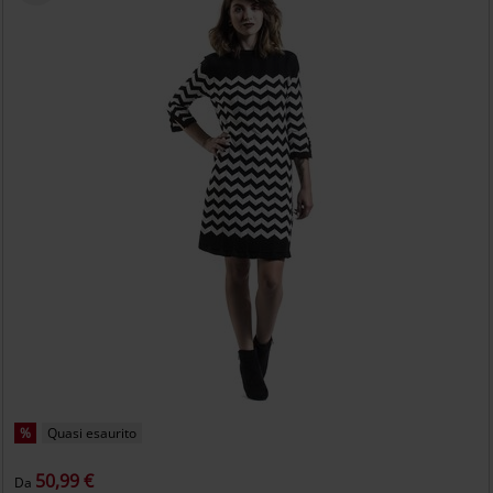
%
Quasi esaurito
50,99 €
Da