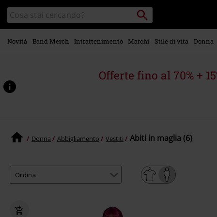
Vai al
Cerca
Cerca
contenuto
Punto
nel
di
principale
catalogo
ritiro
Novità
Band Merch
Intrattenimento
Marchi
Stile di vita
Donna
Offerte fino al 70% + 1
Abiti in maglia (6)
Donna
Abbigliamento
Vestiti