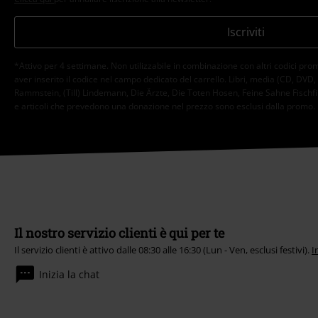
Iscriviti
*Attivo per 4 settimane. Non utilizzabile in combinazione con altri codici pro
aver inserito il codice nel campo dedicato del carrello. Libri, media (CD, DVD, vini
Rammstein, (Till) Lindemann, Die Ärzte, Die Toten Hosen, Feine Sahne Fischfil
e articoli che prevedono una donazione nel prezzo sono esclusi dalla promo.
Il nostro servizio clienti è qui per te
Il servizio clienti è attivo dalle 08:30 alle 16:30 (Lun - Ven, esclusi festivi).
I
Inizia la chat