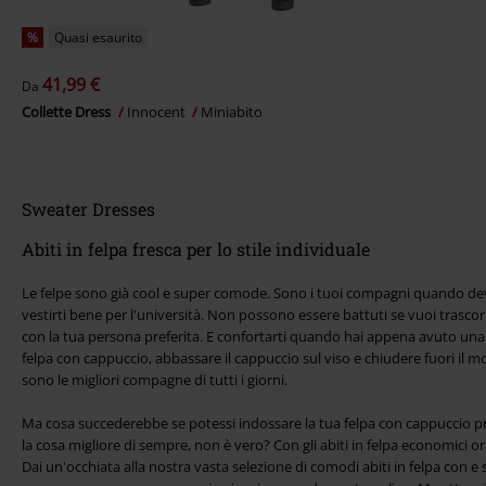
%
Quasi esaurito
41,99 €
Da
Collette Dress
Innocent
Miniabito
Sweater Dresses
Abiti in felpa fresca per lo stile individuale
Le felpe sono già cool e super comode. Sono i tuoi compagni quando devi
vestirti bene per l'università. Non possono essere battuti se vuoi trasco
con la tua persona preferita. E confortarti quando hai appena avuto una 
felpa con cappuccio, abbassare il cappuccio sul viso e chiudere fuori il 
sono le migliori compagne di tutti i giorni.
Ma cosa succederebbe se potessi indossare la tua felpa con cappuccio p
la cosa migliore di sempre, non è vero? Con gli abiti in felpa economici o
Dai un'occhiata alla nostra vasta selezione di comodi abiti in felpa con e