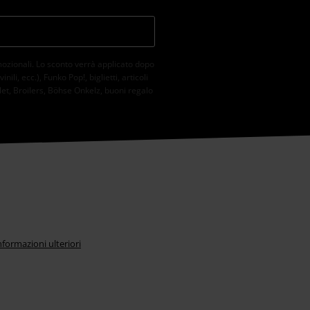
mozionali. Lo sconto verrà applicato dopo
li, ecc.), Funko Pop!, biglietti, articoli
et, Broilers, Böhse Onkelz, buoni regalo
nformazioni ulteriori