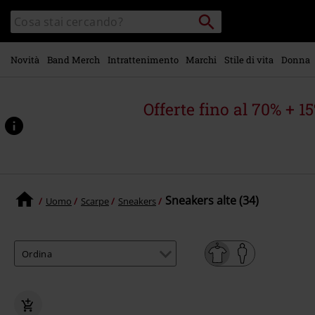
Vai al
Cerca
Cerca
contenuto
Punto
nel
di
principale
catalogo
ritiro
Novità
Band Merch
Intrattenimento
Marchi
Stile di vita
Donna
Offerte fino al 70% + 1
Sneakers alte (34)
Uomo
Scarpe
Sneakers