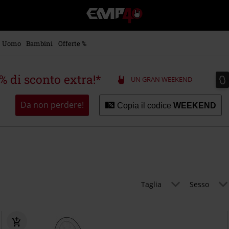
EMP
-
Musica,
Film,
Uomo
Bambini
Offerte %
Serie
TV
&
0
0
5% di sconto extra!*
UN GRAN WEEKEND
Videogame
merch
-
Da non perdere!
Copia il codice
WEEKEND
Abbigliamento
Alternativo
Taglia
Sesso