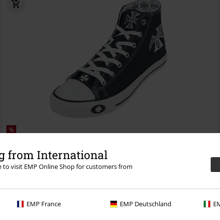
%
59,49 €
 from International
Warrior Hi-Top Trainers
West Coast Choppers
Sneakers alte
re to visit EMP Online Shop for customers from
EMP France
EMP Deutschland
EM