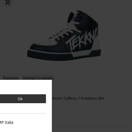
Esclusiva
Dettagli in metallo
RRP
109,99 €
107,99 €
EMP Signature Collection
Electric Callboy
Sneakers alte
Ok
P Italia