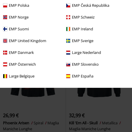
37,99 €
24,99 €
EMP Polska
EMP Česká Republika
White Cross
Rammstein
From Darkness
Spiral
Maglia
Maglia Maniche Lunghe
Maniche Lunghe
EMP Norge
EMP Schweiz
EMP Suomi
EMP Ireland
EMP United Kingdom
EMP Sverige
EMP Danmark
Large Nederland
EMP Österreich
EMP Slovensko
Large Belgique
EMP España
26,99 €
32,99 €
Phoenix Arisen
Spiral
Maglia
Kill 'Em All - Skull
Metallica
Maniche Lunghe
Maglia Maniche Lunghe