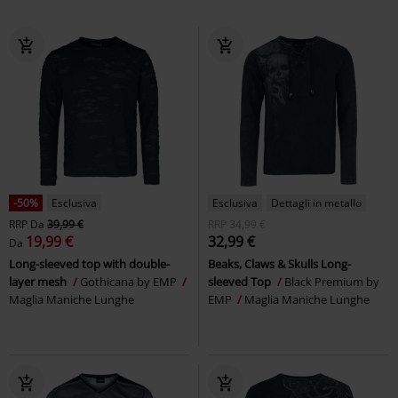
-50%
Esclusiva
Esclusiva
Dettagli in metallo
RRP
Da
39,99 €
RRP
34,99 €
19,99 €
32,99 €
Da
Long-sleeved top with double-
Beaks, Claws & Skulls Long-
layer mesh
Gothicana by EMP
sleeved Top
Black Premium by
Maglia Maniche Lunghe
EMP
Maglia Maniche Lunghe