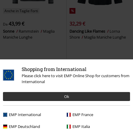
Anche in Taglie Forti
%
43,99 €
32,29 €
Da
Sonne
Rammstein
Maglia
Dancing Like Flames
Lorna
Maniche Lunghe
Shore
Maglia Maniche Lunghe
Shopping from International
Please click here to visit EMP Online Shop for customers from
International
Ok
EMP International
EMP France
EMP Deutschland
EMP Italia