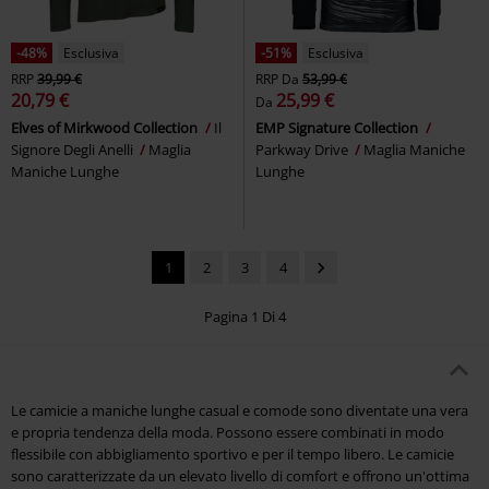
-48%
Esclusiva
-51%
Esclusiva
RRP
39,99 €
RRP
Da
53,99 €
20,79 €
25,99 €
Da
Elves of Mirkwood Collection
Il
EMP Signature Collection
Signore Degli Anelli
Maglia
Parkway Drive
Maglia Maniche
Maniche Lunghe
Lunghe
1
2
3
4
Pagina 1 Di 4
Le camicie a maniche lunghe casual e comode sono diventate una vera
e propria tendenza della moda. Possono essere combinati in modo
flessibile con abbigliamento sportivo e per il tempo libero. Le camicie
sono caratterizzate da un elevato livello di comfort e offrono un'ottima