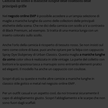
Camicia da uomo a maniche lunghe delle collezioni delle
principali griffe
Nel
negozio online EMP
è possibile accedere a un'ampia selezione di
maglie a maniche lunghe da uomo delle collezioni delle principali
etichette della scena. Che ne dici della camicia con scollo a V a contrasto
di Black Premium, ad esempio. Si tratta di una manica lunga con un
inserto colorato sullo scollo.
Anche l'orlo della camicia è ricoperto di tessuto rosso. Se non insisti sul
nero come colore di base, puoi anche optare per la felpa con cappuccio
Spray Dye Slubjersey di Urban Classics. Questa maglia
a maniche lunghe
da uomo
color oliva è realizzata in stile vintage. La parte del colletto con
bottoni e la spaziosa tasca a marsupio sono entrambi elementi pratici
ed eleganti. Il modello ha anche un cappuccio con coulisse.
Scopri di più su queste e molte altre camicie a maniche lunghe in
classico stile gotico e metal nel negozio online EMP.
Per un outfit casual e un aspetto cool, da noi troverai sicuramente il
capo di abbigliamento giusto. Scopri l'abbigliamento e le scarpe che non
sono fuori dagli scaffali: