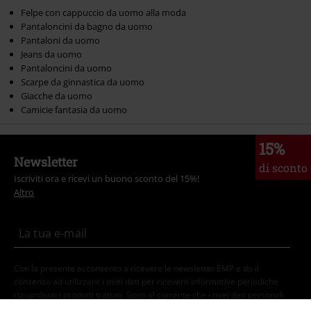
Felpe con cappuccio da uomo alla moda
Pantaloncini da bagno da uomo
Pantaloni da uomo
Jeans da uomo
Pantaloncini da uomo
Scarpe da ginnastica da uomo
Giacche da uomo
Camicie fantasia da uomo
15%
Newsletter
di sconto
Iscriviti ora e ricevi un buono sconto del 15%!
Altro
Con la presente acconsento a ricevere le newsletter EMP e do il
consenso ad utilizzare i miei dati per ricevere informative periodiche
riguardanti i prodotti trattati. Sono al corrente che i miei dati personali
verranno gestiti in conformità con la
Politica sulla Privacy
. Potrò revocare