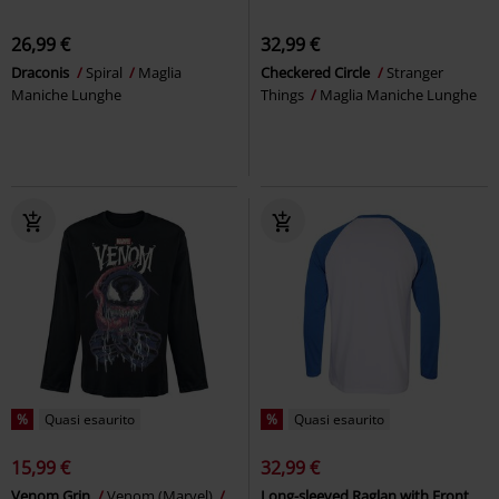
26,99 €
32,99 €
Draconis
Spiral
Maglia
Checkered Circle
Stranger
Maniche Lunghe
Things
Maglia Maniche Lunghe
%
Quasi esaurito
%
Quasi esaurito
15,99 €
32,99 €
Venom Grin
Venom (Marvel)
Long-sleeved Raglan with Front