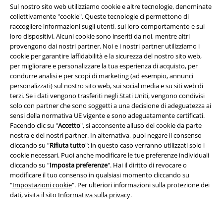
Sul nostro sito web utilizziamo cookie e altre tecnologie, denominate
tale consenso in qualunque momento, tramite il link di disiscrizione
collettivamente "cookie". Queste tecnologie ci permettono di
presente in ogni newsletter.
Clicca qui
per annullare liscrizione alla newsletter.
raccogliere informazioni sugli utenti, sul loro comportamento e sui
loro dispositivi. Alcuni cookie sono inseriti da noi, mentre altri
provengono dai nostri partner. Noi e i nostri partner utilizziamo i
Iscriviti
cookie per garantire laffidabilità e la sicurezza del nostro sito web,
per migliorare e personalizzare la tua esperienza di acquisto, per
*Attivo per 4 settimane. Non utilizzabile in combinazione con altri codici
condurre analisi e per scopi di marketing (ad esempio, annunci
promozionali. Lo sconto verrà applicato dopo aver inserito il codice nel
personalizzati) sul nostro sito web, sui social media e su siti web di
campo dedicato del carrello. Libri, media (CD, DVD, vinili, ecc.), Funko
terzi. Se i dati vengono trasferiti negli Stati Uniti, vengono condivisi
Pop!, biglietti, articoli Rammstein, (Till) Lindemann, Die Ärzte, Die Toten
solo con partner che sono soggetti a una decisione di adeguatezza ai
Hosen, Feine Sahne Fischfilet, Broilers, Böhse Onkelz, buoni regalo e
sensi della normativa UE vigente e sono adeguatamente certificati.
articoli che prevedono una donazione nel prezzo sono esclusi dalla
Facendo clic su "
Accetto
", si acconsente alluso dei cookie da parte
promo.
nostra e dei nostri partner. In alternativa, puoi negare il consenso
cliccando su "
Rifiuta tutto
": in questo caso verranno utilizzati solo i
cookie necessari. Puoi anche modificare le tue preferenze individuali
cliccando su "
Imposta preferenze
". Hai il diritto di revocare o
modificare il tuo consenso in qualsiasi momento cliccando su
"
Impostazioni cookie
". Per ulteriori informazioni sulla protezione dei
dati, visita il sito
Informativa sulla privacy
.
Il nostro servizio clienti è qui per te
Il servizio clienti è attivo dalle Lunedì alle 08:30 (Lun - Ven, esclusi