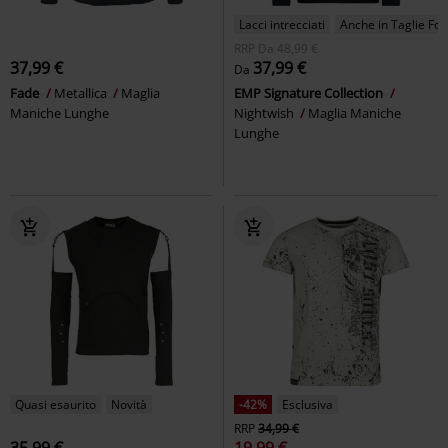
Lacci intrecciati
Anche in Taglie Fort
RRP
Da
48,99 €
37,99 €
37,99 €
Da
Fade
Metallica
Maglia
EMP Signature Collection
Maniche Lunghe
Nightwish
Maglia Maniche
Lunghe
Quasi esaurito
Novità
-42%
Esclusiva
RRP
34,99 €
35,99 €
19,99 €