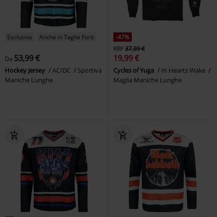
Esclusiva
Anche in Taglie Forti
-47%
RRP
37,99 €
53,99 €
19,99 €
Da
Hockey Jersey
AC/DC
Sportiva
Cycles of Yuga
In Hearts Wake
Maniche Lunghe
Maglia Maniche Lunghe