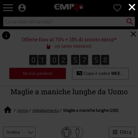
×
EMP
0
-
Musica,
Cerca
Cerca
Punto
Film,
nel
di
Serie
catalogo
ritiro
TV
Offerte fino al 70% + 15% di sconto extra!*
&
UN GRAN WEEKEND
Videogame
merch
0
1
0
2
5
7
5
7
0
1
0
2
5
7
5
6
8
0
8
6
7
-
Abbigliamento
Da non perdere!
Alternativo
Copia il codice
WEEKEND
Maglie a maniche lunghe da Uomo
Uomo
Abbigliamento
Maglie a maniche lunghe (235)
Filtra