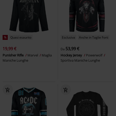
%
Quasi esaurito
Esclusiva
Anche in Taglie Forti
19,99 €
53,99 €
Da
Punisher Rifle
Marvel
Maglia
Hockey Jersey
Powerwolf
Maniche Lunghe
Sportiva Maniche Lunghe