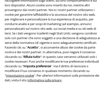
raccogliere informazioni sugli utenti, sul loro comportamento e sui
loro dispositivi. Alcuni cookie sono inseriti da noi, mentre altri
provengono dai nostri partner. Noi e i nostri partner utilizziamo i
cookie per garantire laffidabilità e la sicurezza del nostro sito web,
per migliorare e personalizzare la tua esperienza di acquisto, per
condurre analisi e per scopi di marketing (ad esempio, annunci
Info legali
personalizzati) sul nostro sito web, sui social media e su siti web di
terzi. Se i dati vengono trasferiti negli Stati Uniti, vengono condivisi
Termini & Condizioni
solo con partner che sono soggetti a una decisione di adeguatezza ai
sensi della normativa UE vigente e sono adeguatamente certificati.
Redazione
Facendo clic su "
Accetto
", si acconsente alluso dei cookie da parte
nostra e dei nostri partner. In alternativa, puoi negare il consenso
Legge sulla Privacy
cliccando su "
Rifiuta tutto
": in questo caso verranno utilizzati solo i
cookie necessari. Puoi anche modificare le tue preferenze individuali
cliccando su "
Imposta preferenze
". Hai il diritto di revocare o
Smaltimento rifiuti e protezione dell’ambiente
modificare il tuo consenso in qualsiasi momento cliccando su
"
Impostazioni cookie
". Per ulteriori informazioni sulla protezione dei
Dichiarazione di Conformità
dati, visita il sito
Informativa sulla privacy
.
Informazioni sull'accessibilità
Impostazioni cookie