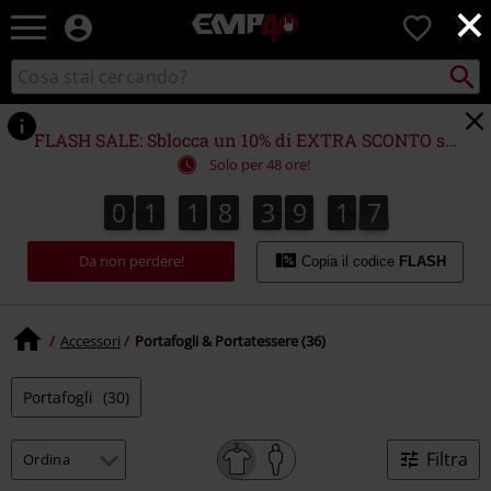
×
EMP
0
-
Musica,
Cerca
Cerca
Punto
Film,
nel
di
Serie
catalogo
ritiro
TV
FLASH SALE: Sblocca un 10% di EXTRA SCONTO su (quasi) TUTTO!*
&
Solo per 48 ore!
Videogame
merch
0
1
1
8
3
9
1
7
0
1
1
8
3
9
1
6
1
1
8
6
7
-
Abbigliamento
Da non perdere!
Alternativo
Copia il codice
FLASH
Accessori
Portafogli & Portatessere (36)
Portafogli
(30)
Filtra