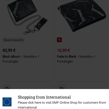
Quasi esaurito
%
43,99 €
16,99 €
Black album
Metallica
Fade to Black
Metallica
Portafoglio
Portafoglio
Shopping from International
Please click here to visit EMP Online Shop for customers from
International