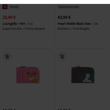
%
Novità
Quasi esaurito
20,99 €
43,99 €
Loungefly - Him
Le
Heart Wallet Black Kiev
Dr.
Superchicche
Porta tessere
Martens
Portafoglio