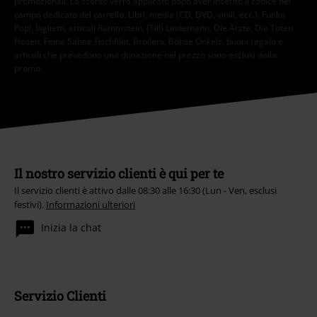
promozionali. Lo sconto verrà applicato dopo aver inserito il codice nel
campo dedicato del carrello. Libri, media (CD, DVD, vinili, ecc.), Funko
Pop!, biglietti, articoli Rammstein, (Till) Lindemann, Die Ärzte, Die Toten
Hosen, Feine Sahne Fischfilet, Broilers, Böhse Onkelz, buoni regalo e
articoli che prevedono una donazione nel prezzo sono esclusi dalla
promo.
Il nostro servizio clienti è qui per te
Il servizio clienti è attivo dalle 08:30 alle 16:30 (Lun - Ven, esclusi
festivi).
Informazioni ulteriori
Inizia la chat
Servizio Clienti