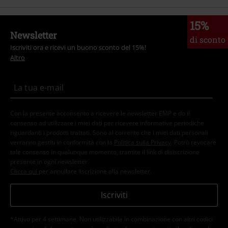
15%
Newsletter
di sconto
Iscriviti ora e ricevi un buono sconto del 15%!
Altro
Con la presente acconsento a ricevere le newsletter EMP e do il
consenso ad utilizzare i miei dati per ricevere informative periodiche
riguardanti i prodotti trattati. Sono al corrente che i miei dati personali
verranno gestiti in conformità con la
Politica sulla Privacy
. Potrò revocare
tale consenso in qualunque momento, tramite il link di disiscrizione
presente in ogni newsletter.
Clicca qui
per annullare liscrizione alla newsletter.
Iscriviti
*Attivo per 4 settimane. Non utilizzabile in combinazione con altri codici