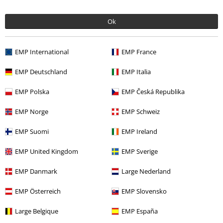
Ok
%
Quasi esaurito
EMP International
EMP France
15,99 €
48,99 €
EMP Deutschland
EMP Italia
Bonegrip Wallet
Banned
Loungefly - Iridescent Pearl
The
Portafoglio
Little Mermaid
Portafoglio
EMP Polska
EMP Česká Republika
EMP Norge
EMP Schweiz
EMP Suomi
EMP Ireland
EMP United Kingdom
EMP Sverige
EMP Danmark
Large Nederland
EMP Österreich
EMP Slovensko
Large Belgique
EMP España