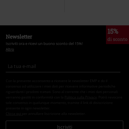
15%
Newsletter
di sconto
Iscriviti ora e ricevi un buono sconto del 15%!
Altro
Con la presente acconsento a ricevere le newsletter EMP e do il
consenso ad utilizzare i miei dati per ricevere informative periodiche
riguardanti i prodotti trattati. Sono al corrente che i miei dati personali
verranno gestiti in conformità con la
Politica sulla Privacy
. Potrò revocare
tale consenso in qualunque momento, tramite il link di disiscrizione
presente in ogni newsletter.
Clicca qui
per annullare liscrizione alla newsletter.
Iscriviti