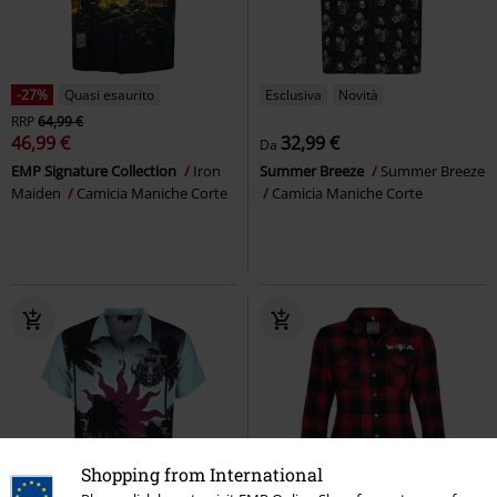
-27%
Quasi esaurito
Esclusiva
Novità
RRP
64,99 €
46,99 €
32,99 €
Da
EMP Signature Collection
Iron
Summer Breeze
Summer Breeze
Maiden
Camicia Maniche Corte
Camicia Maniche Corte
Shopping from International