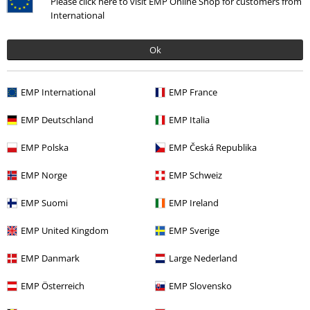
Please click here to visit EMP Online Shop for customers from
Esclusiva
Novità
Quasi esaurito
Ricamato
International
32,99 €
59,99 €
Da
Ok
Summer Breeze Skull
Summer
Wacken
Wacken Open Air
Breeze
Camicia Maniche Corte
Camicia Maniche Lunghe
EMP International
EMP France
EMP Deutschland
EMP Italia
EMP Polska
EMP Česká Republika
EMP Norge
EMP Schweiz
EMP Suomi
EMP Ireland
EMP United Kingdom
EMP Sverige
EMP Danmark
Large Nederland
Quasi esaurito
Anche in Taglie Forti
%
Quasi esaurito
EMP Österreich
EMP Slovensko
69,99 €
75,99 €