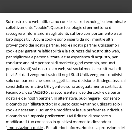
Sul nostro sito web utilizziamo cookie e altre tecnologie, denominate
collettivamente "cookie". Queste tecnologie ci permettono di
raccogliere informazioni sugli utenti, sul loro comportamento e sui
loro dispositivi. Alcuni cookie sono inseriti da noi, mentre altri
provengono dai nostri partner. Noi e i nostri partner utilizziamo i
Info legali
cookie per garantire laffidabilità e la sicurezza del nostro sito web,
per migliorare e personalizzare la tua esperienza di acquisto, per
Termini & Condizioni
condurre analisi e per scopi di marketing (ad esempio, annunci
personalizzati) sul nostro sito web, sui social media e su siti web di
terzi. Se i dati vengono trasferiti negli Stati Uniti, vengono condivisi
Redazione
solo con partner che sono soggetti a una decisione di adeguatezza ai
sensi della normativa UE vigente e sono adeguatamente certificati.
Legge sulla Privacy
Facendo clic su "
Accetto
", si acconsente alluso dei cookie da parte
nostra e dei nostri partner. In alternativa, puoi negare il consenso
Smaltimento rifiuti e protezione dell’ambiente
cliccando su "
Rifiuta tutto
": in questo caso verranno utilizzati solo i
cookie necessari. Puoi anche modificare le tue preferenze individuali
Dichiarazione di Conformità
cliccando su "
Imposta preferenze
". Hai il diritto di revocare o
modificare il tuo consenso in qualsiasi momento cliccando su
"
Impostazioni cookie
". Per ulteriori informazioni sulla protezione dei
Informazioni sull'accessibilità