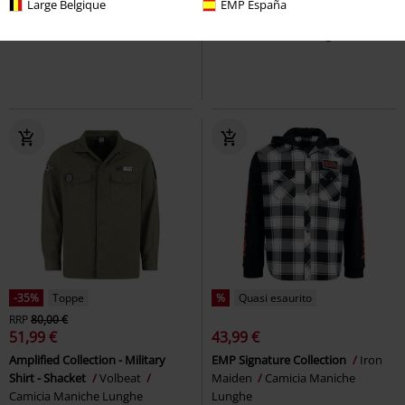
Large Belgique
EMP España
Fear Of The Dark
Iron Maiden
Check Shirt
Ozzy Osbourne
Gilet
Camicia Maniche Lunghe
-35%
Toppe
%
Quasi esaurito
RRP
80,00 €
51,99 €
43,99 €
Amplified Collection - Military
EMP Signature Collection
Iron
Shirt - Shacket
Volbeat
Maiden
Camicia Maniche
Camicia Maniche Lunghe
Lunghe