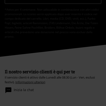
*Attivo per 4 settimane. Non utilizzabile in combinazione con altri codici
promozionali. Lo sconto verrà applicato dopo aver inserito il codice nel
campo dedicato del carrello. Libri, media (CD, DVD, vinili, ecc.), Funko
Pop!, biglietti, articoli Rammstein, (Till) Lindemann, Die Ärzte, Die Toten
Hosen, Feine Sahne Fischfilet, Broilers, Böhse Onkelz, buoni regalo e
articoli che prevedono una donazione nel prezzo sono esclusi dalla
promo.
Il nostro servizio clienti è qui per te
Il servizio clienti è attivo dalle Lunedì alle 08:30 (Lun - Ven, esclusi
festivi).
Informazioni ulteriori
Inizia la chat