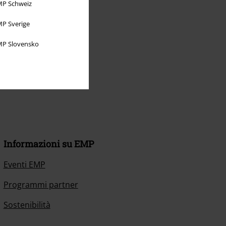
P Schweiz
P Sverige
P Slovensko
Informazioni su EMP
Eventi EMP
Programmi partner
Sostenibilità