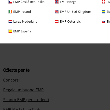
EMP Česká Republika
EMP Norge
EM
EMP Ireland
EMP United Kingdom
EM
Large Nederland
EMP Österreich
EM
EMP España
nformazioni ulteriori
Offerte per te
Concorsi
Regala un buono EMP
Sconto EMP per studenti
EMP Backstage Club