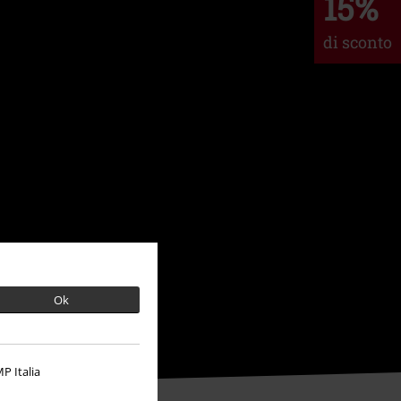
15%
di sconto
Ok
P Italia