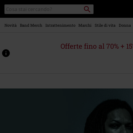
Vai al
Cerca
Cerca
contenuto
Punto
nel
di
principale
catalogo
ritiro
Novità
Band Merch
Intrattenimento
Marchi
Stile di vita
Donna
Offerte fino al 70% + 1