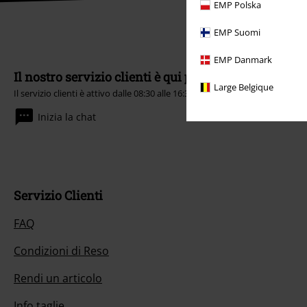
EMP Polska
EMP Suomi
EMP Danmark
Il nostro servizio clienti è qui per te
Large Belgique
Il servizio clienti è attivo dalle 08:30 alle 16:30 (Lun - Ven, esclusi festivi).
I
Inizia la chat
Servizio Clienti
FAQ
Condizioni di Reso
Rendi un articolo
Info taglie