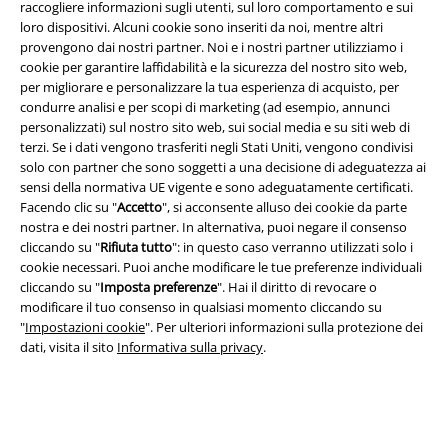
raccogliere informazioni sugli utenti, sul loro comportamento e sui
loro dispositivi. Alcuni cookie sono inseriti da noi, mentre altri
provengono dai nostri partner. Noi e i nostri partner utilizziamo i
cookie per garantire laffidabilità e la sicurezza del nostro sito web,
per migliorare e personalizzare la tua esperienza di acquisto, per
condurre analisi e per scopi di marketing (ad esempio, annunci
Info legali
personalizzati) sul nostro sito web, sui social media e su siti web di
terzi. Se i dati vengono trasferiti negli Stati Uniti, vengono condivisi
Termini & Condizioni
solo con partner che sono soggetti a una decisione di adeguatezza ai
sensi della normativa UE vigente e sono adeguatamente certificati.
Redazione
Facendo clic su "
Accetto
", si acconsente alluso dei cookie da parte
nostra e dei nostri partner. In alternativa, puoi negare il consenso
Legge sulla Privacy
cliccando su "
Rifiuta tutto
": in questo caso verranno utilizzati solo i
cookie necessari. Puoi anche modificare le tue preferenze individuali
Smaltimento rifiuti e protezione dell’ambiente
cliccando su "
Imposta preferenze
". Hai il diritto di revocare o
modificare il tuo consenso in qualsiasi momento cliccando su
"
Impostazioni cookie
". Per ulteriori informazioni sulla protezione dei
Dichiarazione di Conformità
dati, visita il sito
Informativa sulla privacy
.
Informazioni sull'accessibilità
Impostazioni cookie