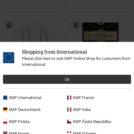
Shopping from International
Please click here to visit EMP Online Shop for customers from
International
Quasi esaurito
Ok
15,99 €
14,99 €
EMP International
EMP France
Live After Death
Iron Maiden
Nur zu Besuch: Unplugged im
DVD
Amaray
Wiener Burgtheater
Die Toten
EMP Deutschland
EMP Italia
Hosen
DVD
Amaray
EMP Polska
EMP Česká Republika
EMP Norge
EMP Schweiz