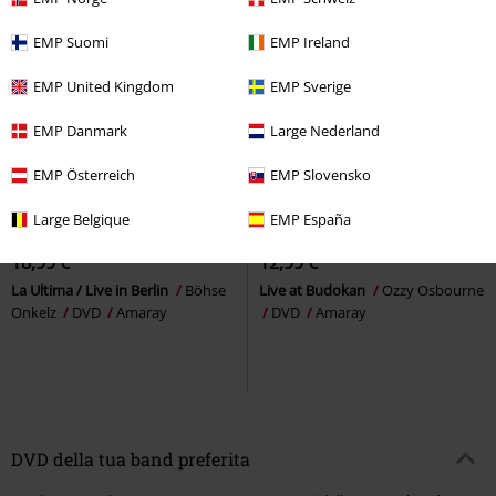
EMP Suomi
EMP Ireland
EMP United Kingdom
EMP Sverige
EMP Danmark
Large Nederland
EMP Österreich
EMP Slovensko
Quasi esaurito
Quasi esaurito
Large Belgique
EMP España
18,99 €
12,99 €
La Ultima / Live in Berlin
Böhse
Live at Budokan
Ozzy Osbourne
Onkelz
DVD
Amaray
DVD
Amaray
DVD della tua band preferita