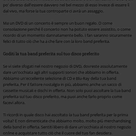
po' diverso dall'essere davvero nel bel mezzo di esso invece di essere lì
dal vivo, ma forse la tua controparte ci avrà un assaggio.
Ma un DVD di un concerto è sempre un buon regalo. O come
consolazione perché il concerto non ha potuto essere assistito, o come
ricordo di un momento dannatamente bello. I fan saranno sicuramente
felici di tutto ciò che ha a che fare con la loro band preferita.
Goditi la tua band preferita sul tuo disco preferito
Se vi siete sfogati nel nostro negozio di DVD, dovreste assolutamente
dare un'occhiata agli altri supporti sonori che abbiamo in offerta.
Abbiamo un'eccellente selezione di CD e Blu-Ray della tua band
preferita. Per il fattore nostalgia in più, abbiamo anche un sacco di
cassette musicali e dischi in offerta. Non solo puoi ascoltare la tua band
preferita sul tuo disco preferito, ma puoi anche farlo proprio come
facevi allora.
Ti ricordi in quale disco hai ascoltato la tua band preferita per la prima
volta? E non dimenticate che abbiamo molto, molto più merchandising
della band in offerta. Sentiti libero di dare un'occhiata al nostro negozio
online e acquistare tutto ciò che il cuore del tuo fan desidera.