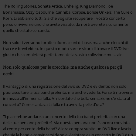
The Rolling Stones, Sonata Artica, Unheilig, King Diamond, Joe
Bonamassa, Ozzy Osbourne, Cannibal Corpse, Böhse Onkelz, The Cure o
Korn. Li abbiamo tutti. Sia che vogliate recuperare il vostro concerto
perso o riviverne uno che avete vissuto, da noi troverete sicuramente
quello che state cercando.
Non solo ti verranno fornite informazioni di base, ma anche elenchi di
tracce e brevi video. In questo modo sarete sicuri di trovare il DVD live
giusto che completerà perfettamente la vostra collezione musicale.
Non solo qualcosa per le orecchie, ma anche qualcosa per gli
occhi
Il vantaggio di una registrazione dal vivo su DVD è evidente: non solo
puoi ascoltare la tua band preferita, ma anche vederla. Forse ti ritroverai
in mezzo all'immensa folla. Vi ricordate che bella sensazione c'è stata al
concerto? Come cantava la folla e tu avevi la pelle d'oca?
Ti piacerebbe andare a un concerto della tua band preferita con una
delle tue persone preferite? Ma questa persona non è ancora convinta
al cento per cento della band? Allora compra subito un DVD live e lascia
che sia la band a convincersi da sola. Assistere a un concerto in DVD è un