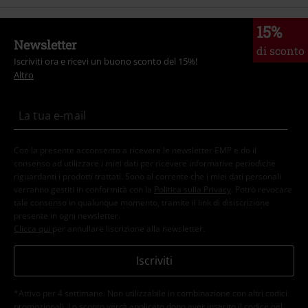
15%
Newsletter
di sconto
Iscriviti ora e ricevi un buono sconto del 15%!
Altro
Con la presente acconsento a ricevere le newsletter EMP e do il
consenso ad utilizzare i miei dati per ricevere informative periodiche
riguardanti i prodotti trattati. Sono al corrente che i miei dati personali
verranno gestiti in conformità con la
Politica sulla Privacy
. Potrò revocare
tale consenso in qualunque momento, tramite il link di disiscrizione
presente in ogni newsletter.
Clicca qui
per annullare liscrizione alla newsletter.
Iscriviti
*Attivo per 4 settimane. Non utilizzabile in combinazione con altri codici
promozionali. Lo sconto verrà applicato dopo aver inserito il codice nel