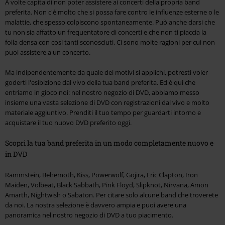
A volte capita di non poter assistere ai concerti della propria band
preferita. Non c'è molto che si possa fare contro le influenze esterne o le
malattie, che spesso colpiscono spontaneamente. Può anche darsi che
tu non sia affatto un frequentatore di concerti e che non ti piaccia la
folla densa con così tanti sconosciuti. Ci sono molte ragioni per cui non
puoi assistere a un concerto.
Ma indipendentemente da quale dei motivi si applichi, potresti voler
goderti l'esibizione dal vivo della tua band preferita. Ed è qui che
entriamo in gioco noi: nel nostro negozio di DVD, abbiamo messo
insieme una vasta selezione di DVD con registrazioni dal vivo e molto
materiale aggiuntivo. Prenditi il tuo tempo per guardarti intorno e
acquistare il tuo nuovo DVD preferito oggi.
Scopri la tua band preferita in un modo completamente nuovo e
in DVD
Rammstein, Behemoth, Kiss, Powerwolf, Gojira, Eric Clapton, Iron
Maiden, Volbeat, Black Sabbath, Pink Floyd, Slipknot, Nirvana, Amon
Amarth, Nightwish o Sabaton. Per citare solo alcune band che troverete
da noi. La nostra selezione è davvero ampia e puoi avere una
panoramica nel nostro negozio di DVD a tuo piacimento.