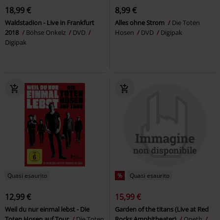
18,99 €
8,99 €
Waldstadion - Live in Frankfurt
Alles ohne Strom
Die Toten
2018
Böhse Onkelz
DVD
Hosen
DVD
Digipak
Digipak
Quasi esaurito
%
Quasi esaurito
12,99 €
15,99 €
Weil du nur einmal lebst - Die
Garden of the titans (Live at Red
Toten Hosen auf Tour
Die Toten
Rocks Amphitheater)
Opeth