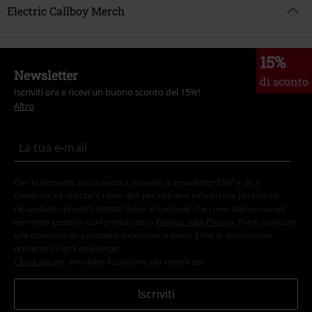
Electric Callboy Merch
15%
Newsletter
di sconto
Iscriviti ora e ricevi un buono sconto del 15%!
Altro
Con la presente acconsento a ricevere le newsletter EMP e do il
consenso ad utilizzare i miei dati per ricevere informative periodiche
riguardanti i prodotti trattati. Sono al corrente che i miei dati personali
verranno gestiti in conformità con la
Politica sulla Privacy
. Potrò revocare
tale consenso in qualunque momento, tramite il link di disiscrizione
presente in ogni newsletter.
Clicca qui
per annullare liscrizione alla newsletter.
Iscriviti