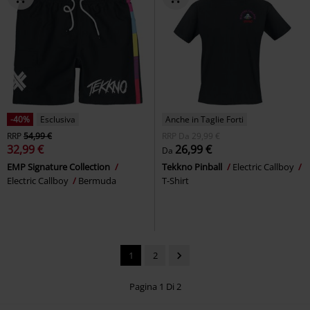
-40%
Esclusiva
Anche in Taglie Forti
RRP
54,99 €
RRP
Da
29,99 €
32,99 €
26,99 €
Da
EMP Signature Collection
Tekkno Pinball
Electric Callboy
Electric Callboy
Bermuda
T-Shirt
1
2
Pagina 1 Di 2