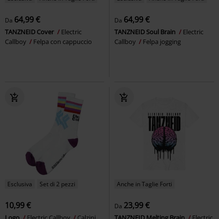
64,99 €
64,99 €
Da
Da
TANZNEID Cover
Electric
TANZNEID Soul Brain
Electric
Callboy
Felpa con cappuccio
Callboy
Felpa jogging
Esclusiva
Set di 2 pezzi
Anche in Taglie Forti
10,99 €
23,99 €
Da
Logo
Electric Callboy
Calzini
TANZNEID Melting Brain
Electric