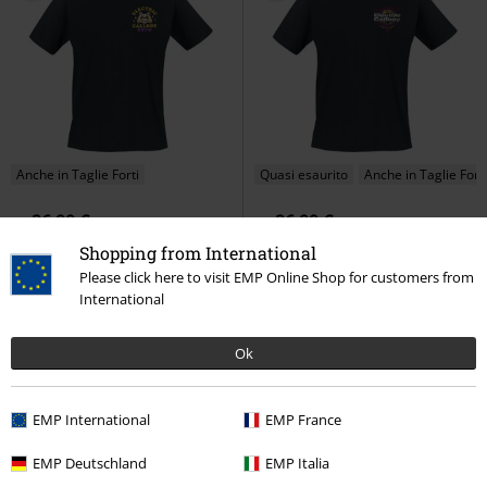
Anche in Taglie Forti
Quasi esaurito
Anche in Taglie Forti
26,99 €
26,99 €
Da
Da
Ratatata Lucky Cat
Electric
Moves Tech Smile
Electric
Shopping from International
Callboy
T-Shirt
Callboy
T-Shirt
Please click here to visit EMP Online Shop for customers from
International
Ok
EMP International
EMP France
EMP Deutschland
EMP Italia