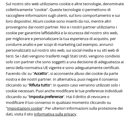
Sconto EMP per studenti
Sul nostro sito web utilizziamo cookie e altre tecnologie, denominate
collettivamente "cookie". Queste tecnologie ci permettono di
EMP Backstage Club
raccogliere informazioni sugli utenti, sul loro comportamento e sui
loro dispositivi. Alcuni cookie sono inseriti da noi, mentre altri
provengono dai nostri partner. Noi e i nostri partner utilizziamo i
cookie per garantire laffidabilità e la sicurezza del nostro sito web,
per migliorare e personalizzare la tua esperienza di acquisto, per
Informazioni su EMP
condurre analisi e per scopi di marketing (ad esempio, annunci
personalizzati) sul nostro sito web, sui social media e su siti web di
Eventi EMP
terzi. Se i dati vengono trasferiti negli Stati Uniti, vengono condivisi
solo con partner che sono soggetti a una decisione di adeguatezza ai
Programmi partner
sensi della normativa UE vigente e sono adeguatamente certificati.
Facendo clic su "
Accetto
", si acconsente alluso dei cookie da parte
Sostenibilità
nostra e dei nostri partner. In alternativa, puoi negare il consenso
cliccando su "
Rifiuta tutto
": in questo caso verranno utilizzati solo i
cookie necessari. Puoi anche modificare le tue preferenze individuali
cliccando su "
Imposta preferenze
". Hai il diritto di revocare o
modificare il tuo consenso in qualsiasi momento cliccando su
"
Impostazioni cookie
". Per ulteriori informazioni sulla protezione dei
dati, visita il sito
Informativa sulla privacy
.