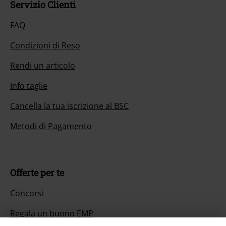
Servizio Clienti
FAQ
Condizioni di Reso
Rendi un articolo
Info taglie
Cancella la tua iscrizione al BSC
Metodi di Pagamento
Offerte per te
Concorsi
Regala un buono EMP