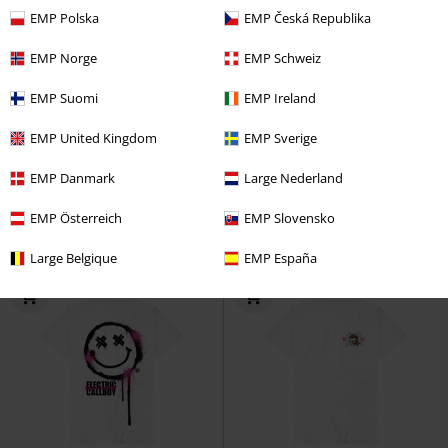
EMP Polska
EMP Česká Republika
EMP Norge
EMP Schweiz
Esclusiva
Taglia Extra
Anche in Taglie Forti
EMP Suomi
EMP Ireland
32,99 €
26,99 €
Da
Da
EMP United Kingdom
EMP Sverige
TANZNEID Cover
Electric
TANZNEID Soul Brain
Electric
EMP Danmark
Large Nederland
Callboy
Maglietta oversize
Callboy
T-Shirt
EMP Österreich
EMP Slovensko
Large Belgique
EMP España