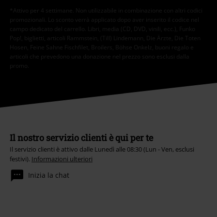
*Attivo per 4 settimane. Non utilizzabile in combinazione con altri codici
promozionali. Lo sconto verrà applicato dopo aver inserito il codice nel
campo dedicato del carrello. Libri, media (CD, DVD, vinili, ecc.), Funko
Pop!, biglietti, articoli Rammstein, (Till) Lindemann, Die Ärzte, Die Toten
Hosen, Feine Sahne Fischfilet, Broilers, Böhse Onkelz, buoni regalo e
articoli che prevedono una donazione nel prezzo sono esclusi dalla
promo.
Il nostro servizio clienti è qui per te
Il servizio clienti è attivo dalle Lunedì alle 08:30 (Lun - Ven, esclusi
festivi).
Informazioni ulteriori
Inizia la chat