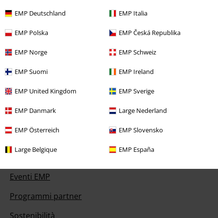
EMP Deutschland
EMP Italia
Offerte per te
EMP Polska
EMP Česká Republika
EMP Norge
EMP Schweiz
Concorsi
EMP Suomi
EMP Ireland
Regala un buono EMP
EMP United Kingdom
EMP Sverige
Sconto EMP per studenti
EMP Danmark
Large Nederland
EMP Backstage Club
EMP Österreich
EMP Slovensko
Large Belgique
EMP España
Informazioni su EMP
Eventi EMP
Programmi partner
Sostenibilità