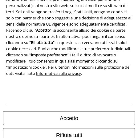
Legge sulla Privacy
personalizzati) sul nostro sito web, sui social media e su siti web di
terzi. Se i dati vengono trasferiti negli Stati Uniti, vengono condivisi
Smaltimento rifiuti e protezione dell’ambiente
solo con partner che sono soggetti a una decisione di adeguatezza ai
sensi della normativa UE vigente e sono adeguatamente certificati.
Dichiarazione di Conformità
Facendo clic su "
Accetto
", si acconsente alluso dei cookie da parte
nostra e dei nostri partner. In alternativa, puoi negare il consenso
cliccando su "
Rifiuta tutto
": in questo caso verranno utilizzati solo i
Informazioni sull'accessibilità
cookie necessari. Puoi anche modificare le tue preferenze individuali
cliccando su "
Imposta preferenze
". Hai il diritto di revocare o
Impostazioni cookie
modificare il tuo consenso in qualsiasi momento cliccando su
"
Impostazioni cookie
". Per ulteriori informazioni sulla protezione dei
Esercita Recesso
dati, visita il sito
Informativa sulla privacy
.
I prezzi sono IVA compresa. Spese di
trasporto escluse
© 1986-2026 EMP Mailorder Italia S.r.l.
Accetto
Gli altri shop EMP nel mondo
Rifiuta tutti