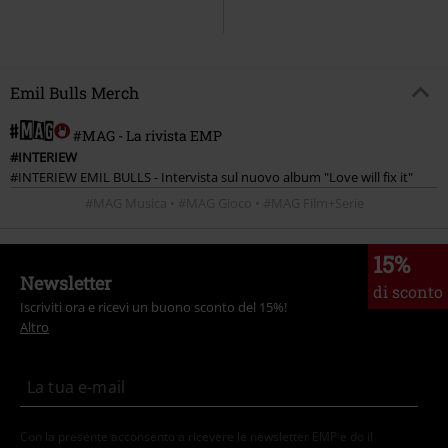
Emil Bulls Merch
#MAG - La rivista EMP
#INTERIEW
#INTERIEW EMIL BULLS - Intervista sul nuovo album "Love will fix it"
#MAG Musica • #MAG Gioco • #MAG Film+Serie
15%
Newsletter
di sconto
Iscriviti ora e ricevi un buono sconto del 15%!
Altro
Con la presente acconsento a ricevere le newsletter EMP e do il