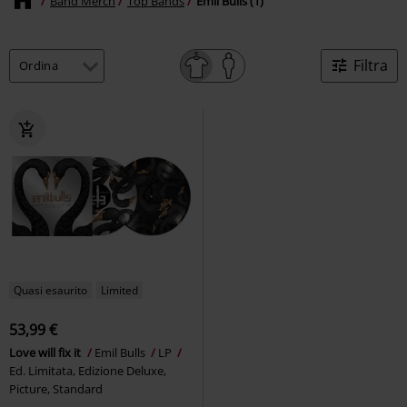
Band Merch
Top Bands
Emil Bulls (1)
Filtra
Quasi esaurito
Limited
53,99 €
Love will fix it
Emil Bulls
LP
Ed. Limitata, Edizione Deluxe,
Picture, Standard