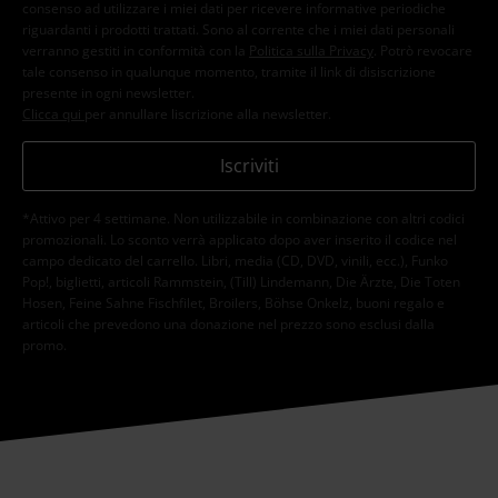
consenso ad utilizzare i miei dati per ricevere informative periodiche
riguardanti i prodotti trattati. Sono al corrente che i miei dati personali
verranno gestiti in conformità con la
Politica sulla Privacy
. Potrò revocare
tale consenso in qualunque momento, tramite il link di disiscrizione
presente in ogni newsletter.
Clicca qui
per annullare liscrizione alla newsletter.
Iscriviti
*Attivo per 4 settimane. Non utilizzabile in combinazione con altri codici
promozionali. Lo sconto verrà applicato dopo aver inserito il codice nel
campo dedicato del carrello. Libri, media (CD, DVD, vinili, ecc.), Funko
Pop!, biglietti, articoli Rammstein, (Till) Lindemann, Die Ärzte, Die Toten
Hosen, Feine Sahne Fischfilet, Broilers, Böhse Onkelz, buoni regalo e
articoli che prevedono una donazione nel prezzo sono esclusi dalla
promo.