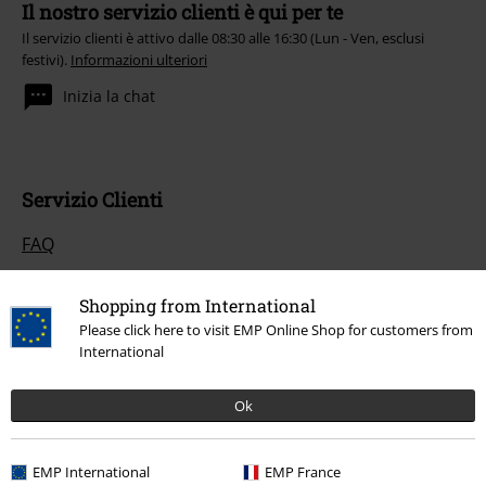
Il nostro servizio clienti è qui per te
Il servizio clienti è attivo dalle 08:30 alle 16:30 (Lun - Ven, esclusi
festivi).
Informazioni ulteriori
Inizia la chat
Servizio Clienti
FAQ
Condizioni di Reso
Shopping from International
Rendi un articolo
Please click here to visit EMP Online Shop for customers from
International
Info taglie
Ok
Cancella la tua iscrizione al BSC
Metodi di Pagamento
EMP International
EMP France