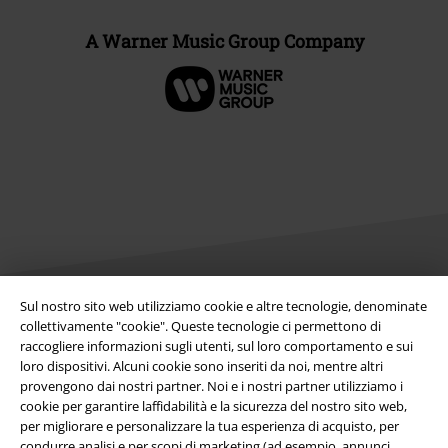
A Warner Music Group Company
Sul nostro sito web utilizziamo cookie e altre tecnologie, denominate
collettivamente "cookie". Queste tecnologie ci permettono di
Info legali
raccogliere informazioni sugli utenti, sul loro comportamento e sui
Termini & Condizioni
loro dispositivi. Alcuni cookie sono inseriti da noi, mentre altri
provengono dai nostri partner. Noi e i nostri partner utilizziamo i
cookie per garantire laffidabilità e la sicurezza del nostro sito web,
Redazione
per migliorare e personalizzare la tua esperienza di acquisto, per
condurre analisi e per scopi di marketing (ad esempio, annunci