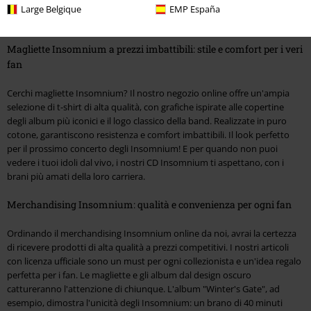
magliette esclusive e CD imperdibili, per immergerti nel loro mondo
Large Belgique
EMP España
oscuro e melodico.
Magliette Insomnium a prezzi imbattibili: stile e comfort per i veri
fan
Cerchi magliette Insomnium? Il nostro negozio online offre un'ampia
selezione di t-shirt di alta qualità, con grafiche ispirate alle copertine
degli album più iconici e il logo classico della band. Realizzate in puro
cotone, garantiscono resistenza e comfort imbattibili. Il look perfetto
per il prossimo concerto degli Insomnium! E per quando non puoi
vedere i tuoi idoli dal vivo, i nostri CD Insomnium ti aspettano, con i
brani più amati della loro carriera.
Merchandising Insomnium: qualità e convenienza per ogni fan
Ordinando il merchandising Insomnium online da noi, avrai la certezza
di ricevere prodotti di alta qualità a prezzi competitivi. I nostri articoli
con licenza ufficiale sono un must per ogni collezionista e un'idea regalo
perfetta per i fan. Le magliette e gli album dal design oscuro
cattureranno l'attenzione di chiunque. L'album "Winter's Gate", ad
esempio, dimostra l'unicità degli Insomnium: un brano di 40 minuti