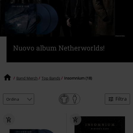
Nuovo album Netherworlds!
Band Merch
Top Bands
Insomnium (18)
Filtra