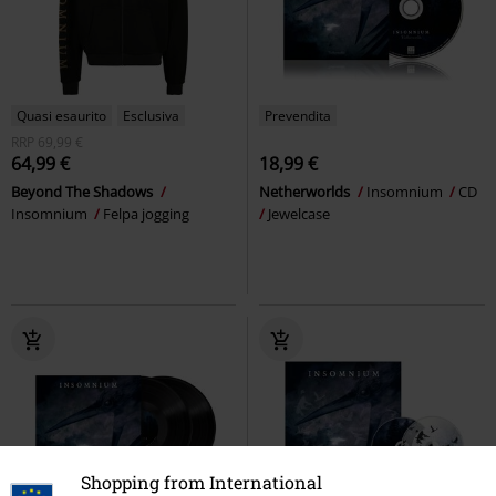
Quasi esaurito
Esclusiva
Prevendita
RRP
69,99 €
64,99 €
18,99 €
Beyond The Shadows
Netherworlds
Insomnium
CD
Insomnium
Felpa jogging
Jewelcase
Shopping from International