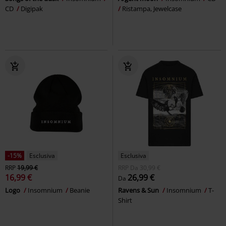
CD
Digipak
Ristampa, Jewelcase
-15%
Esclusiva
Esclusiva
RRP
19,99 €
RRP
Da
30,99 €
16,99 €
26,99 €
Da
Logo
Insomnium
Beanie
Ravens & Sun
Insomnium
T-
Shirt