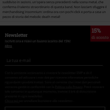
suddiviso in sezioni, un'opera senza precedenti nella scena metal, che
conferma il talento straordinario di questa band. Non lasciarti sfuggire il
merchandising Insomnium: ordina ora con pochi click e porta a casa un
pezzo di storia del melodic death metal!
15%
Newsletter
di sconto
Iscriviti ora e ricevi un buono sconto del 15%!
Altro
Con la presente acconsento a ricevere le newsletter EMP e do il
consenso ad utilizzare i miei dati per ricevere informative periodiche
riguardanti i prodotti trattati. Sono al corrente che i miei dati personali
verranno gestiti in conformità con la
Politica sulla Privacy
. Potrò revocare
tale consenso in qualunque momento, tramite il link di disiscrizione
presente in ogni newsletter.
Clicca qui
per annullare liscrizione alla newsletter.