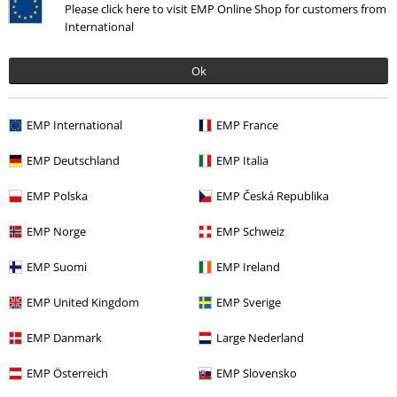
Please click here to visit EMP Online Shop for customers from
International
Prevendita
Limited
Prevendita
35,99 €
45,99 €
Ok
Netherworlds
Insomnium
LP
Netherworlds
Insomnium
CD
Standard
Libro d'Arte, Edizione Limitata
EMP International
EMP France
Deluxe
EMP Deutschland
EMP Italia
EMP Polska
EMP Česká Republika
Insomnium Merch
EMP Norge
EMP Schweiz
Merchandising Insomnium: melodie oscure a portata di click!
EMP Suomi
EMP Ireland
I pionieri del melodic death metal finlandese? Gli Insomnium,
EMP United Kingdom
EMP Sverige
ovviamente! Fondati nel 1997, sono ancora oggi una colonna portante
della scena metal, grazie a un concept geniale: unire la brutalità
EMP Danmark
Large Nederland
dell'heavy metal a sonorità emozionali e testi profondi. La ricetta per un
successo globale e duraturo. Se sei un fan di questa band leggendaria,
EMP Österreich
EMP Slovensko
sei nel posto giusto: scopri il merchandising Insomnium online! Trova