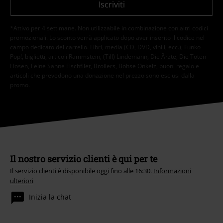
Iscriviti
*Attivo per 4 settimane. Non utilizzabile in combinazione con altri codici
promozionali. Lo sconto verrà applicato dopo aver inserito il codice nel
campo dedicato del carrello. Libri, media (CD, DVD, vinili, ecc.), Funko
Pop!, biglietti, articoli Rammstein, (Till) Lindemann, Die Ärzte, Die Toten
Hosen, Feine Sahne Fischfilet, Broilers, Böhse Onkelz, buoni regalo e
articoli che prevedono una donazione nel prezzo sono esclusi dalla
promo.
Il nostro servizio clienti è qui per te
Il servizio clienti è disponibile oggi fino alle 16:30.
Informazioni
ulteriori
Inizia la chat