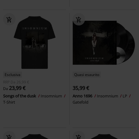
Esclusiva
Quasi esaurito
RRP
Da
26,99 €
23,99 €
35,99 €
Da
Songs of the dusk
Insomnium
Anno 1696
Insomnium
LP
T-Shirt
Gatefold