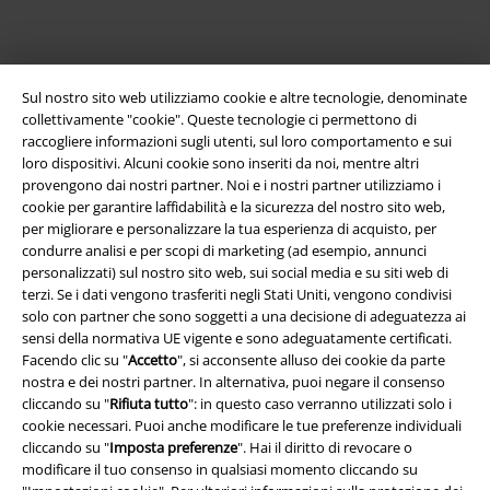
Sul nostro sito web utilizziamo cookie e altre tecnologie, denominate
collettivamente "cookie". Queste tecnologie ci permettono di
raccogliere informazioni sugli utenti, sul loro comportamento e sui
loro dispositivi. Alcuni cookie sono inseriti da noi, mentre altri
provengono dai nostri partner. Noi e i nostri partner utilizziamo i
Info legali
cookie per garantire laffidabilità e la sicurezza del nostro sito web,
per migliorare e personalizzare la tua esperienza di acquisto, per
Termini & Condizioni
condurre analisi e per scopi di marketing (ad esempio, annunci
personalizzati) sul nostro sito web, sui social media e su siti web di
terzi. Se i dati vengono trasferiti negli Stati Uniti, vengono condivisi
Redazione
solo con partner che sono soggetti a una decisione di adeguatezza ai
sensi della normativa UE vigente e sono adeguatamente certificati.
Legge sulla Privacy
Facendo clic su "
Accetto
", si acconsente alluso dei cookie da parte
nostra e dei nostri partner. In alternativa, puoi negare il consenso
Smaltimento rifiuti e protezione dell’ambiente
cliccando su "
Rifiuta tutto
": in questo caso verranno utilizzati solo i
cookie necessari. Puoi anche modificare le tue preferenze individuali
Dichiarazione di Conformità
cliccando su "
Imposta preferenze
". Hai il diritto di revocare o
modificare il tuo consenso in qualsiasi momento cliccando su