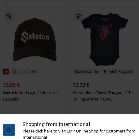
%
Quasi esaurito
Quasi esaurito
Bimbi & Ragazzi
15,99 €
19,99 €
Metal-Kids - Logo
Sabaton
Metal-Kids - Classic Tongue
The
Cappello
Rolling Stones
Body
Shopping from International
Please click here to visit EMP Online Shop for customers from
International