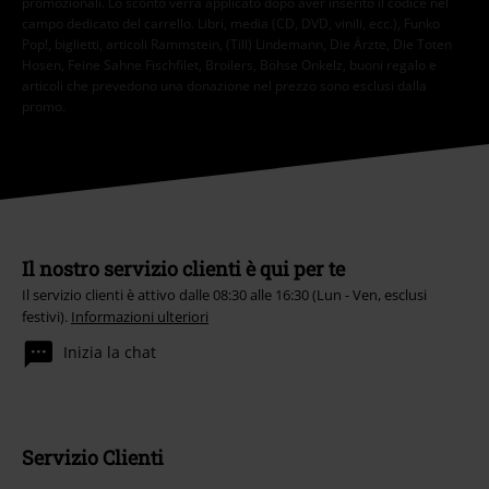
promozionali. Lo sconto verrà applicato dopo aver inserito il codice nel
campo dedicato del carrello. Libri, media (CD, DVD, vinili, ecc.), Funko
Pop!, biglietti, articoli Rammstein, (Till) Lindemann, Die Ärzte, Die Toten
Hosen, Feine Sahne Fischfilet, Broilers, Böhse Onkelz, buoni regalo e
articoli che prevedono una donazione nel prezzo sono esclusi dalla
promo.
Il nostro servizio clienti è qui per te
Il servizio clienti è attivo dalle 08:30 alle 16:30 (Lun - Ven, esclusi
festivi).
Informazioni ulteriori
Inizia la chat
Servizio Clienti