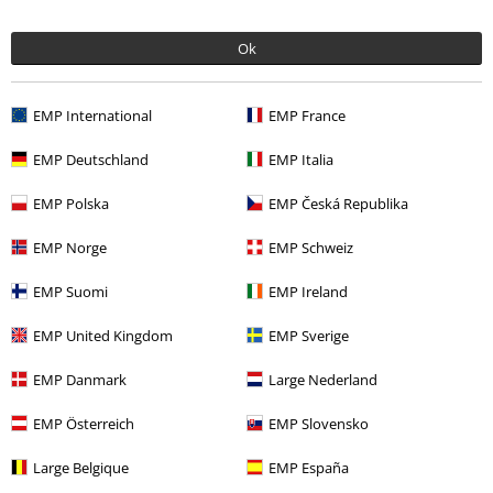
Ok
EMP International
EMP France
EMP Deutschland
EMP Italia
Quasi esaurito
Bimbi & Ragazzi
Quasi esaurito
Bimbi & Ragazzi
EMP Polska
EMP Česká Republika
59,99 €
19,99 €
EMP Norge
EMP Schweiz
Metal-Kids - Skull
Ozzy
Metal-Kids - Scary Guy
Metallica
Osbourne
Giacche con
T-Shirt
EMP Suomi
EMP Ireland
cappuccio bambini
EMP United Kingdom
EMP Sverige
EMP Danmark
Large Nederland
EMP Österreich
EMP Slovensko
Large Belgique
EMP España