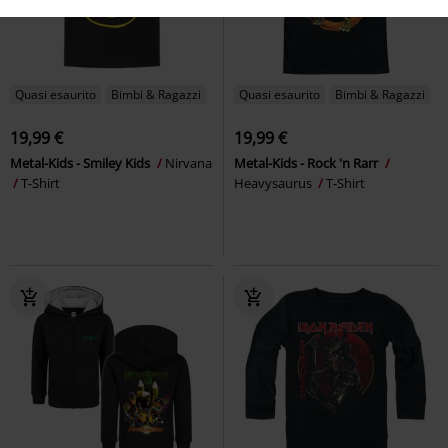
Quasi esaurito
Bimbi & Ragazzi
Quasi esaurito
Bimbi & Ragazzi
19,99 €
19,99 €
Metal-Kids - Smiley Kids
Nirvana
Metal-Kids - Rock 'n Rarr
T-Shirt
Heavysaurus
T-Shirt