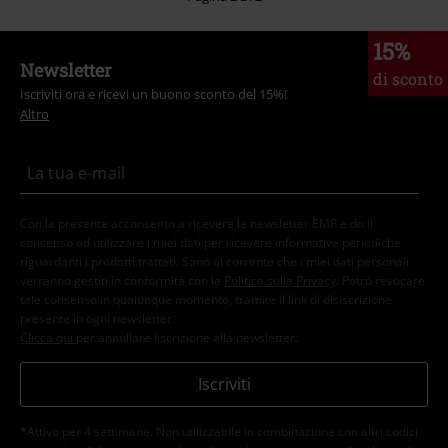
15%
Newsletter
di sconto
Iscriviti ora e ricevi un buono sconto del 15%!
Altro
Con la presente acconsento a ricevere le newsletter EMP e do il
consenso ad utilizzare i miei dati per ricevere informative periodiche
riguardanti i prodotti trattati. Sono al corrente che i miei dati personali
verranno gestiti in conformità con la
Politica sulla Privacy
. Potrò revocare
tale consenso in qualunque momento, tramite il link di disiscrizione
presente in ogni newsletter.
Clicca qui
per annullare liscrizione alla newsletter.
Iscriviti
*Attivo per 4 settimane. Non utilizzabile in combinazione con altri codici