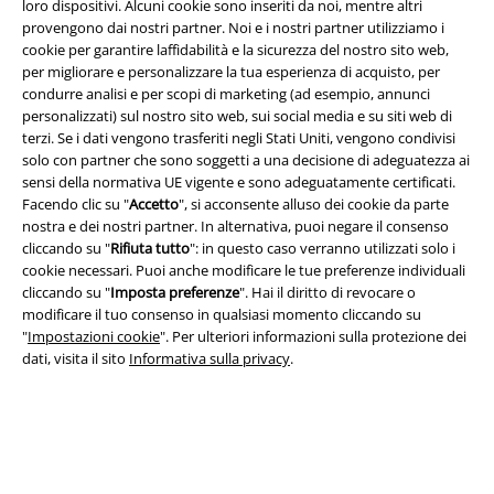
loro dispositivi. Alcuni cookie sono inseriti da noi, mentre altri
provengono dai nostri partner. Noi e i nostri partner utilizziamo i
cookie per garantire laffidabilità e la sicurezza del nostro sito web,
per migliorare e personalizzare la tua esperienza di acquisto, per
condurre analisi e per scopi di marketing (ad esempio, annunci
personalizzati) sul nostro sito web, sui social media e su siti web di
Info legali
terzi. Se i dati vengono trasferiti negli Stati Uniti, vengono condivisi
solo con partner che sono soggetti a una decisione di adeguatezza ai
Termini & Condizioni
sensi della normativa UE vigente e sono adeguatamente certificati.
Facendo clic su "
Accetto
", si acconsente alluso dei cookie da parte
Redazione
nostra e dei nostri partner. In alternativa, puoi negare il consenso
cliccando su "
Rifiuta tutto
": in questo caso verranno utilizzati solo i
Legge sulla Privacy
cookie necessari. Puoi anche modificare le tue preferenze individuali
cliccando su "
Imposta preferenze
". Hai il diritto di revocare o
modificare il tuo consenso in qualsiasi momento cliccando su
Smaltimento rifiuti e protezione dell’ambiente
"
Impostazioni cookie
". Per ulteriori informazioni sulla protezione dei
dati, visita il sito
Informativa sulla privacy
.
Dichiarazione di Conformità
Informazioni sull'accessibilità
Impostazioni cookie