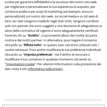
cookie per garantire laffidabilità e la sicurezza del nostro sito web,
per migliorare e personalizzare la tua esperienza di acquisto, per
Redazione
condurre analisi e per scopi di marketing (ad esempio, annunci
personalizzati) sul nostro sito web, sui social media e su siti web di
Legge sulla Privacy
terzi. Se i dati vengono trasferiti negli Stati Uniti, vengono condivisi
solo con partner che sono soggetti a una decisione di adeguatezza ai
sensi della normativa UE vigente e sono adeguatamente certificati.
Smaltimento rifiuti e protezione dell’ambiente
Facendo clic su "
Accetto
", si acconsente alluso dei cookie da parte
nostra e dei nostri partner. In alternativa, puoi negare il consenso
Dichiarazione di Conformità
cliccando su "
Rifiuta tutto
": in questo caso verranno utilizzati solo i
cookie necessari. Puoi anche modificare le tue preferenze individuali
Informazioni sull'accessibilità
cliccando su "
Imposta preferenze
". Hai il diritto di revocare o
modificare il tuo consenso in qualsiasi momento cliccando su
Impostazioni cookie
"
Impostazioni cookie
". Per ulteriori informazioni sulla protezione dei
dati, visita il sito
Informativa sulla privacy
.
Esercita Recesso
I prezzi sono IVA compresa. Spese di
trasporto escluse
© 1986-2026 EMP Mailorder Italia S.r.l.