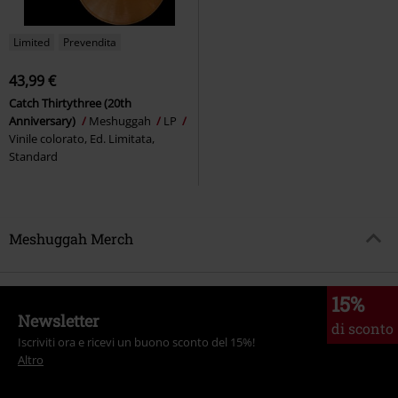
Limited
Prevendita
43,99 €
Catch Thirtythree (20th
Anniversary)
Meshuggah
LP
Vinile colorato, Ed. Limitata,
Standard
Meshuggah Merch
15%
Newsletter
di sconto
Iscriviti ora e ricevi un buono sconto del 15%!
Altro