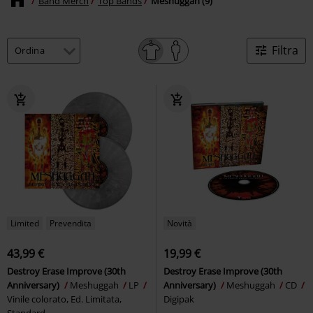
Band Merch
Top Bands
Meshuggah (9)
Filtra
Limited
Prevendita
Novità
43,99 €
19,99 €
Destroy Erase Improve (30th
Destroy Erase Improve (30th
Anniversary)
Meshuggah
LP
Anniversary)
Meshuggah
CD
Vinile colorato, Ed. Limitata,
Digipak
Standard