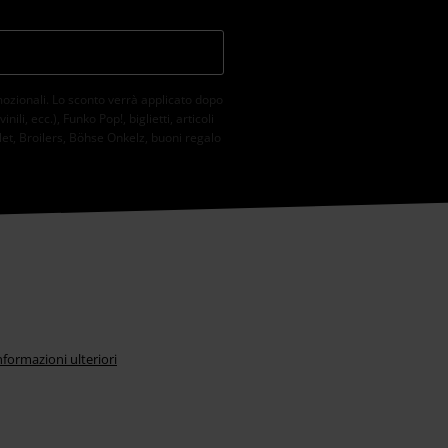
mozionali. Lo sconto verrà applicato dopo
li, ecc.), Funko Pop!, biglietti, articoli
et, Broilers, Böhse Onkelz, buoni regalo
nformazioni ulteriori