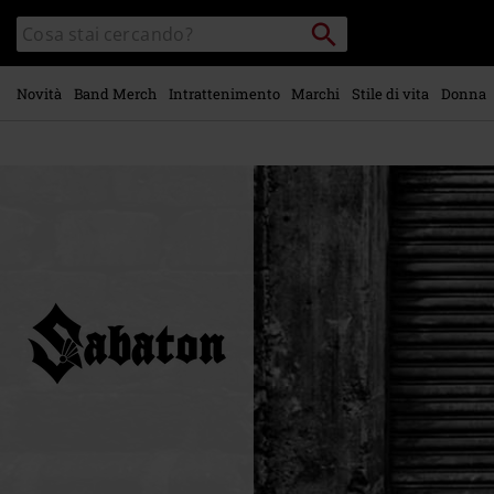
Vai al
Cerca
Cerca
contenuto
Punto
nel
di
principale
catalogo
ritiro
Novità
Band Merch
Intrattenimento
Marchi
Stile di vita
Donna