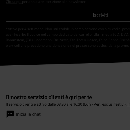
Clicca qui
per annullare liscrizione alla newsletter.
Iscriviti
*Attivo per 4 settimane. Non utilizzabile in combinazione con altri codici pro
aver inserito il codice nel campo dedicato del carrello. Libri, media (CD, DVD, vini
Rammstein, (Till) Lindemann, Die Ärzte, Die Toten Hosen, Feine Sahne Fischfil
e articoli che prevedono una donazione nel prezzo sono esclusi dalla promo.
Il nostro servizio clienti è qui per te
Il servizio clienti è attivo dalle 08:30 alle 16:30 (Lun - Ven, esclusi festivi).
I
Inizia la chat