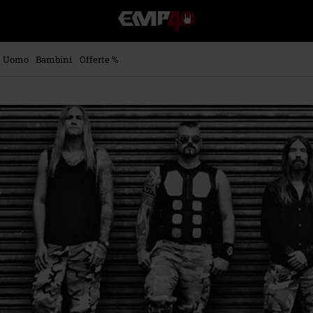
EMP
-
Musica,
Film,
Uomo
Bambini
Offerte %
Serie
TV
&
Videogame
merch
-
Abbigliamento
Alternativo