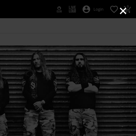
×
0
Login