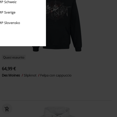
P Schweiz
P Sverige
P Slovensko
Quasi esaurito
64,99 €
Des Moines
Slipknot
Felpa con cappuccio