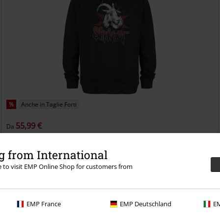
%
Anche in Taglie Forti
55,99 €
Da
Amplified Collection - Goat
Slipknot
Felpa con cappuccio
 from International
re to visit EMP Online Shop for customers from
EMP France
EMP Deutschland
EM