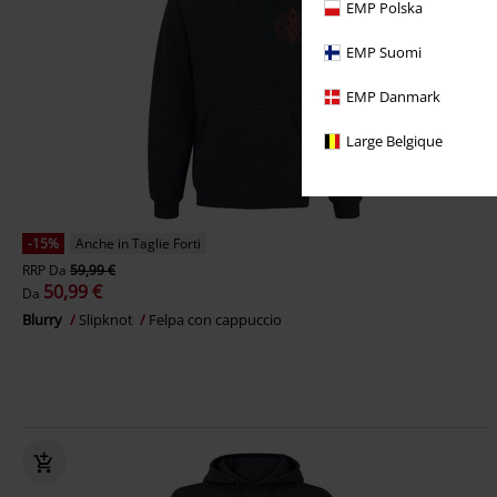
EMP Polska
EMP Suomi
EMP Danmark
Large Belgique
-15%
Anche in Taglie Forti
RRP
Da
59,99 €
50,99 €
Da
Blurry
Slipknot
Felpa con cappuccio