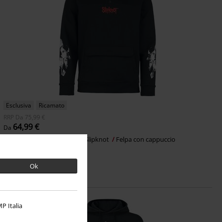
Esclusiva
Ricamato
RRP
Da
75,99 €
64,99 €
Da
EMP Signature Collection
Slipknot
Felpa con cappuccio
Ok
P Italia