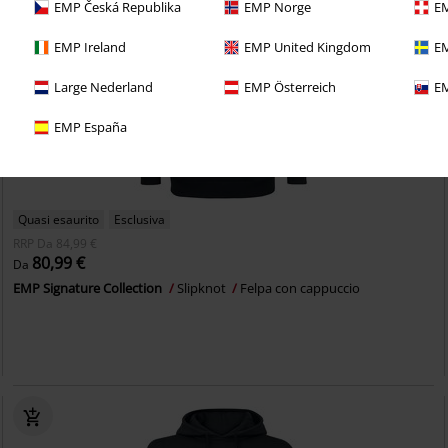
EMP Česká Republika
EMP Norge
EM
EMP Ireland
EMP United Kingdom
EM
Large Nederland
EMP Österreich
EM
EMP España
Quasi esaurito
Esclusiva
RRP
Da
84,99 €
80,99 €
Da
EMP Signature Collection
Slipknot
Felpa con cappuccio