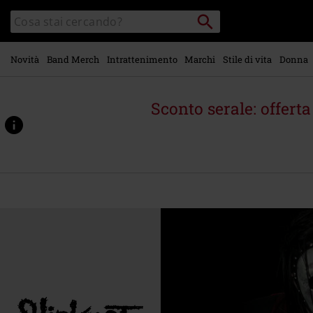
Vai al
Cerca
Cerca
contenuto
Punto
nel
di
principale
catalogo
ritiro
Novità
Band Merch
Intrattenimento
Marchi
Stile di vita
Donna
Sconto serale: offert