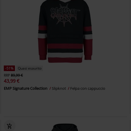
-51%
Quasi esaurito
RRP
89,99 €
43,99 €
EMP Signature Collection
Slipknot
Felpa con cappuccio