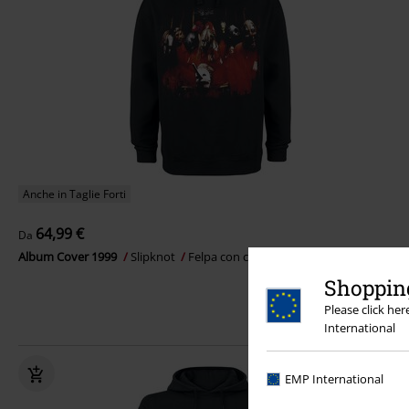
Anche in Taglie Forti
64,99 €
Da
Album Cover 1999
Slipknot
Felpa con cappuccio
Shopping
Please click he
International
EMP International