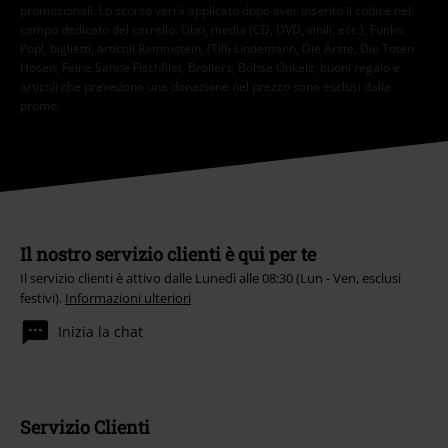
promozionali. Lo sconto verrà applicato dopo aver inserito il codice nel
campo dedicato del carrello. Libri, media (CD, DVD, vinili, ecc.), Funko
Pop!, biglietti, articoli Rammstein, (Till) Lindemann, Die Ärzte, Die Toten
Hosen, Feine Sahne Fischfilet, Broilers, Böhse Onkelz, buoni regalo e
articoli che prevedono una donazione nel prezzo sono esclusi dalla
promo.
Il nostro servizio clienti è qui per te
Il servizio clienti è attivo dalle Lunedì alle 08:30 (Lun - Ven, esclusi
festivi).
Informazioni ulteriori
Inizia la chat
Servizio Clienti