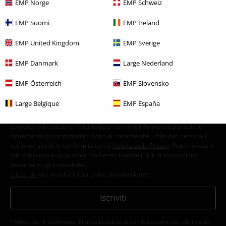
ancora considerato un modello per molti musicisti più giovani.
EMP Norge
EMP Schweiz
EMP Suomi
EMP Ireland
15%
Newsletter
EMP United Kingdom
EMP Sverige
di sconto
Iscriviti ora e ricevi un buono sconto del 15%!
Altro
EMP Danmark
Large Nederland
EMP Österreich
EMP Slovensko
Large Belgique
EMP España
Con la presente acconsento a ricevere le newsletter EMP e do il
consenso ad utilizzare i miei dati per ricevere informative periodiche
riguardanti i prodotti trattati. Sono al corrente che i miei dati personali
verranno gestiti in conformità con la
Politica sulla Privacy
. Potrò revocare
tale consenso in qualunque momento, tramite il link di disiscrizione
presente in ogni newsletter.
Clicca qui
per annullare liscrizione alla newsletter.
Iscriviti
*Attivo per 4 settimane. Non utilizzabile in combinazione con altri codici