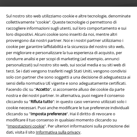
Sul nostro sito web utilizziamo cookie e altre tecnologie, denominate
collettivamente "cookie". Queste tecnologie ci permettono di
raccogliere informazioni sugli utenti, sul loro comportamento e sui
loro dispositivi. Alcuni cookie sono inseriti da noi, mentre altri
Info legali
provengono dai nostri partner. Noi e i nostri partner utilizziamo i
cookie per garantire laffidabilità e la sicurezza del nostro sito web,
Termini & Condizioni
per migliorare e personalizzare la tua esperienza di acquisto, per
condurre analisi e per scopi di marketing (ad esempio, annunci
Redazione
personalizzati) sul nostro sito web, sui social media e su siti web di
terzi. Se i dati vengono trasferiti negli Stati Uniti, vengono condivisi
Legge sulla Privacy
solo con partner che sono soggetti a una decisione di adeguatezza ai
sensi della normativa UE vigente e sono adeguatamente certificati.
Facendo clic su "
Accetto
", si acconsente alluso dei cookie da parte
Smaltimento rifiuti e protezione dell’ambiente
nostra e dei nostri partner. In alternativa, puoi negare il consenso
cliccando su "
Rifiuta tutto
": in questo caso verranno utilizzati solo i
Dichiarazione di Conformità
cookie necessari. Puoi anche modificare le tue preferenze individuali
cliccando su "
Imposta preferenze
". Hai il diritto di revocare o
Informazioni sull'accessibilità
modificare il tuo consenso in qualsiasi momento cliccando su
"
Impostazioni cookie
". Per ulteriori informazioni sulla protezione dei
Impostazioni cookie
dati, visita il sito
Informativa sulla privacy
.