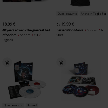
Quasi esaurito
Anche in Taglie Forti
18,99 €
19,99 €
Da
40 years at war - The greatest hell
Persecution Mania
Sodom
T-
of Sodom
Sodom
CD
Shirt
Digipak
Quasi esaurito
Limited