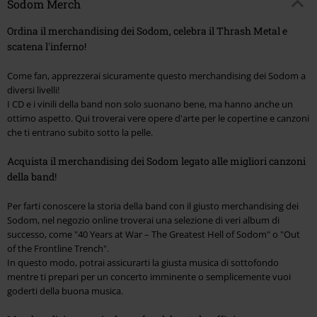
Sodom Merch
Ordina il merchandising dei Sodom, celebra il Thrash Metal e
scatena l'inferno!
Come fan, apprezzerai sicuramente questo merchandising dei Sodom a
diversi livelli!
I CD e i vinili della band non solo suonano bene, ma hanno anche un
ottimo aspetto. Qui troverai vere opere d'arte per le copertine e canzoni
che ti entrano subito sotto la pelle.
Acquista il merchandising dei Sodom legato alle migliori canzoni
della band!
Per farti conoscere la storia della band con il giusto merchandising dei
Sodom, nel negozio online troverai una selezione di veri album di
successo, come
"40 Years at War – The Greatest Hell of Sodom"
o
"Out
of the Frontline Trench"
.
In questo modo, potrai assicurarti la giusta musica di sottofondo
mentre ti prepari per un concerto imminente o semplicemente vuoi
goderti della buona musica.