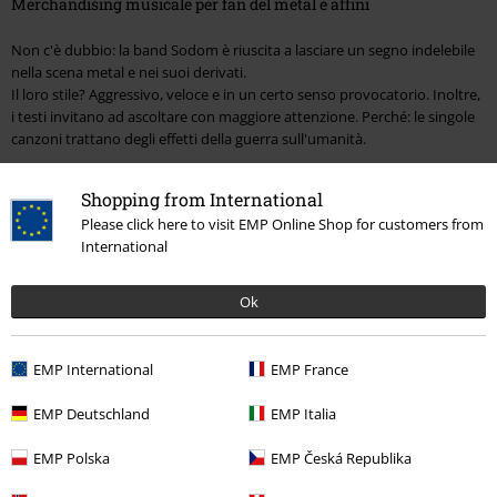
Merchandising musicale per fan del metal e affini
Non c'è dubbio: la band Sodom è riuscita a lasciare un segno indelebile
nella scena metal e nei suoi derivati.
Il loro stile? Aggressivo, veloce e in un certo senso provocatorio. Inoltre,
i testi invitano ad ascoltare con maggiore attenzione. Perché: le singole
canzoni trattano degli effetti della guerra sull'umanità.
Merchandising dei Sodom: visivamente e musicalmente di alto
Shopping from International
livello
Please click here to visit EMP Online Shop for customers from
International
I Sodom dimostrano che il Thrash Metal può essere piuttosto profondo.
Sì, le canzoni sono potenti. Allo stesso tempo, però, trasmettono un
messaggio. Ed è proprio questo che rende così interessante confrontarsi
Ok
con questa band speciale.
Ora tocca a te: sei più un fan dei CD o dei vinili? Classico o old-school?
Decidi tu, ma in entrambi i casi potrai goderti dell'ottima musica metal.
EMP International
EMP France
Chi sono i Sodom?
EMP Deutschland
EMP Italia
I Sodom sono una delle band che sono state fondate all'inizio degli anni
EMP Polska
EMP Česká Republika
'80. Il gruppo è una delle band metal tedesche di maggior successo ed è