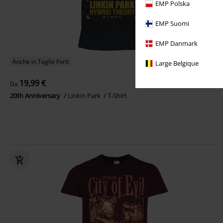
EMP Polska
EMP Suomi
EMP Danmark
Anche in Taglie Forti
Large Belgique
19,99 €
Da
20th Anniversary
Linkin Park
T-Shirt