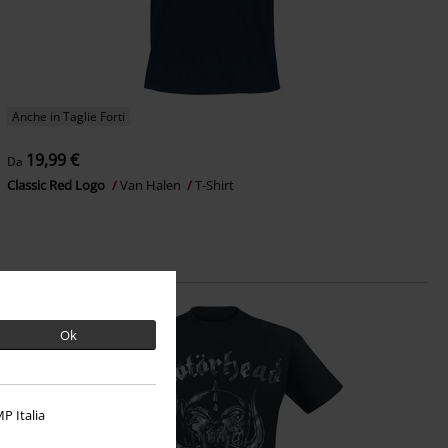
Anche in Taglie Forti
19,99 €
Da
Classic Red Logo
Van Halen
T-Shirt
Ok
P Italia