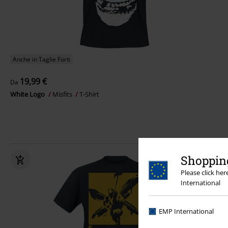
Anche in Taglie Forti
19,99 €
Da
White Logo
Misfits
T-Shirt
Shopping
Please click he
International
EMP International