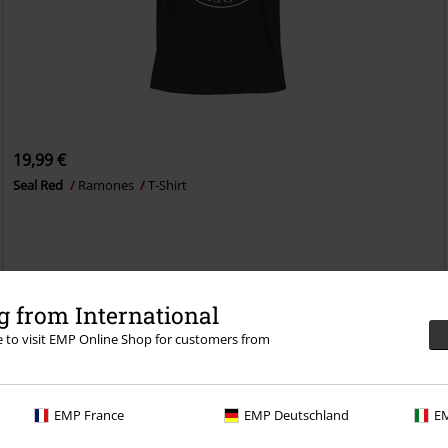
19,99 €
Seal Red
Ramones
T-Shirt
 from International
re to visit EMP Online Shop for customers from
EMP France
EMP Deutschland
EM