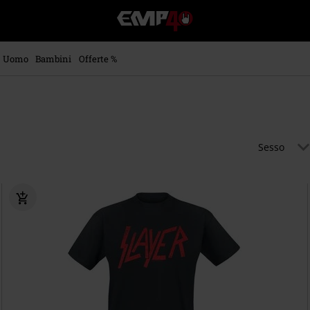
EMP
-
Musica,
Film,
Uomo
Bambini
Offerte %
Serie
TV
&
Videogame
merch
-
Sesso
Abbigliamento
Alternativo