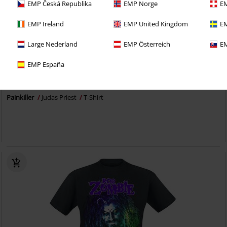
EMP Česká Republika
EMP Norge
EM
EMP Ireland
EMP United Kingdom
EM
Large Nederland
EMP Österreich
EM
EMP España
19,99 €
Painkiller
Judas Priest
T-Shirt