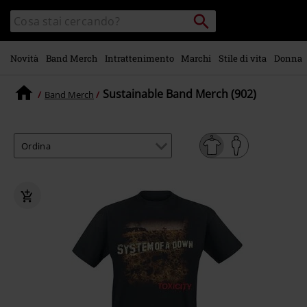
Vai al
Cerca
Cerca
contenuto
Punto
nel
di
principale
catalogo
ritiro
Novità
Band Merch
Intrattenimento
Marchi
Stile di vita
Donna
Sustainable Band Merch (902)
Band Merch