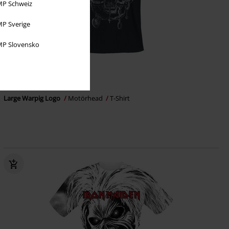
P Schweiz
P Sverige
P Slovensko
19,99 €
Da
Large Warpig Logo
Motörhead
T-Shirt