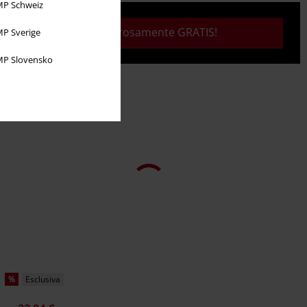
P Schweiz
Tutto rigorosamente GRATIS!
P Sverige
P Slovensko
%
Esclusiva