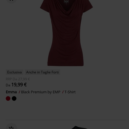
Esclusiva
Anche in Taglie Forti
RRP
Da
27,99 €
19,99 €
Da
Emma
Black Premium by EMP
T-Shirt