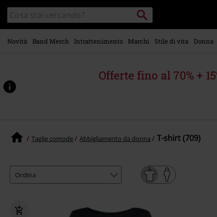
Vai al
Cerca
Cerca
contenuto
Punto
nel
di
principale
catalogo
ritiro
Novità
Band Merch
Intrattenimento
Marchi
Stile di vita
Donna
Offerte fino al 70% + 1
T-shirt (709)
Taglie comode
Abbigliamento da donna