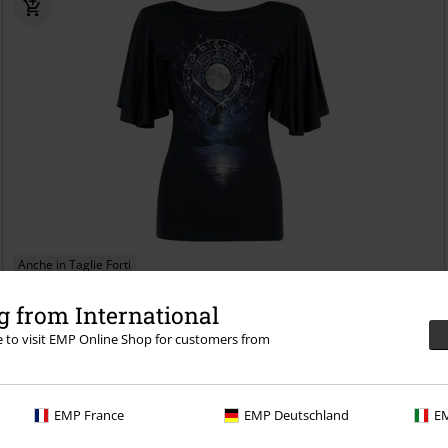
Anche in Taglie Forti
29,99 €
 from International
Da
Witchcraft
Spiral
T-Shirt
re to visit EMP Online Shop for customers from
EMP France
EMP Deutschland
EM