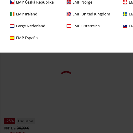
EMP Česká Republika
EMP Norge
EM
eciale: trattati bene e prova per 30 giorni il
EMP Ireland
EMP United Kingdom
EM
 CLUB!
Large Nederland
EMP Österreich
EM
EMP España
-25%
Esclusiva
RRP
Da
34,99 €