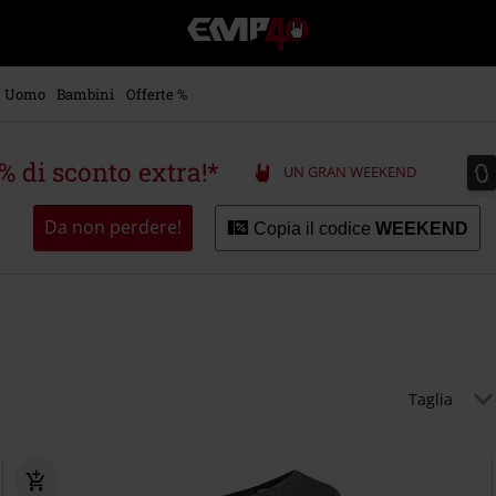
EMP
-
Musica,
Film,
Uomo
Bambini
Offerte %
Serie
TV
&
0
0
5% di sconto extra!*
UN GRAN WEEKEND
Videogame
merch
-
Da non perdere!
Copia il codice
WEEKEND
Abbigliamento
Alternativo
Taglia