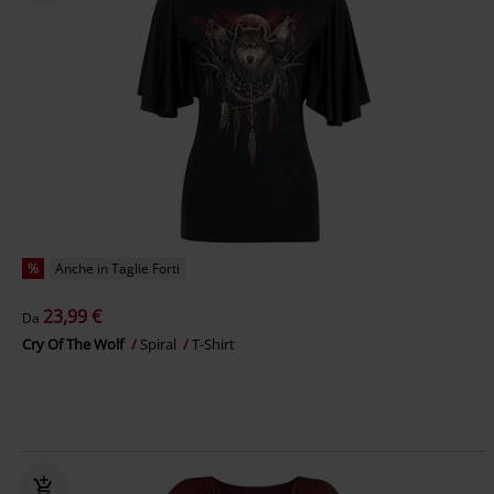
%
Anche in Taglie Forti
23,99 €
Da
Cry Of The Wolf
Spiral
T-Shirt