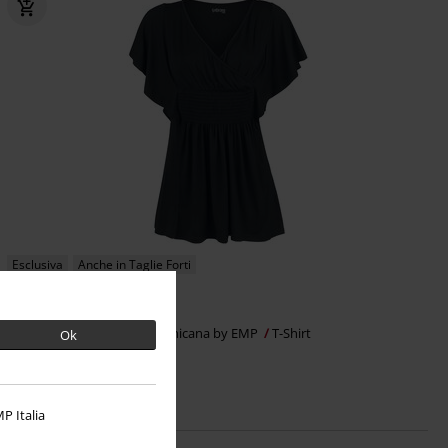
Esclusiva
Anche in Taglie Forti
RRP
Da
29,99 €
26,99 €
Da
Princess Of The Night
Gothicana by EMP
T-Shirt
Ok
P Italia