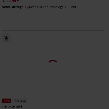
22,94 €
Da
Neon Sacrilege
Queens Of The Stone Age
T-Shirt
-32%
Esclusiva
RRP
Da
24,99 €