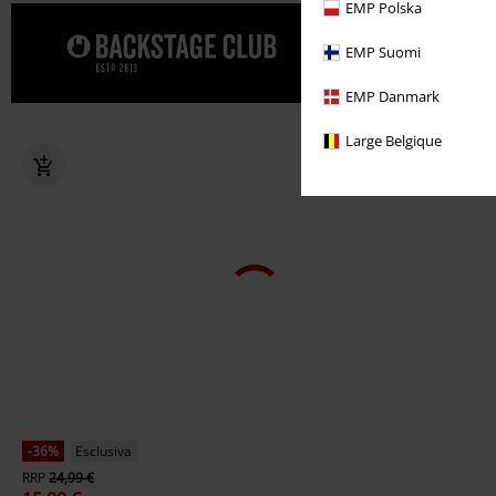
EMP Polska
Una promo sp
EMP Suomi
BACKSTAGE
EMP Danmark
Large Belgique
-36%
Esclusiva
RRP
24,99 €