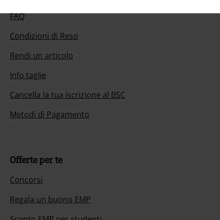
FAQ
Condizioni di Reso
Rendi un articolo
Info taglie
Cancella la tua iscrizione al BSC
Metodi di Pagamento
Offerte per te
Concorsi
Regala un buono EMP
Sconto EMP per studenti