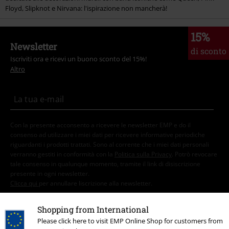
Floyd, Slipknot e Nirvana: l'ispirazione non mancherà!
15%
Newsletter
di sconto
Iscriviti ora e ricevi un buono sconto del 15%!
Altro
Con la presente acconsento a ricevere le newsletter EMP e do il
consenso ad utilizzare i miei dati per ricevere informative periodiche
riguardanti i prodotti trattati. Sono al corrente che i miei dati personali
verranno gestiti in conformità con la
Politica sulla Privacy
. Potrò revocare
tale consenso in qualunque momento, tramite il link di disiscrizione
presente in ogni newsletter.
Clicca qui
per annullare liscrizione alla newsletter.
Iscriviti
Shopping from International
Please click here to visit EMP Online Shop for customers from