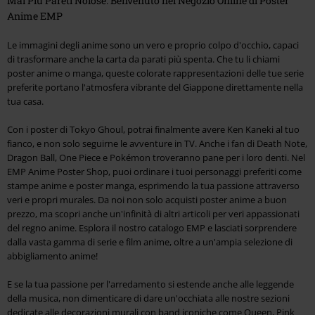
Mai Più Pareti Noiose: Benvenuto nel Negozio Online di Poster
Anime EMP
Le immagini degli anime sono un vero e proprio colpo d'occhio, capaci
di trasformare anche la carta da parati più spenta. Che tu li chiami
poster anime o manga, queste colorate rappresentazioni delle tue serie
preferite portano l'atmosfera vibrante del Giappone direttamente nella
tua casa.
Con i poster di Tokyo Ghoul, potrai finalmente avere Ken Kaneki al tuo
fianco, e non solo seguirne le avventure in TV. Anche i fan di Death Note,
Dragon Ball, One Piece e Pokémon troveranno pane per i loro denti. Nel
EMP Anime Poster Shop, puoi ordinare i tuoi personaggi preferiti come
stampe anime e poster manga, esprimendo la tua passione attraverso
veri e propri murales. Da noi non solo acquisti poster anime a buon
prezzo, ma scopri anche un'infinità di altri articoli per veri appassionati
del regno anime. Esplora il nostro catalogo EMP e lasciati sorprendere
dalla vasta gamma di serie e film anime, oltre a un'ampia selezione di
abbigliamento anime!
E se la tua passione per l'arredamento si estende anche alle leggende
della musica, non dimenticare di dare un'occhiata alle nostre sezioni
dedicate alle decorazioni murali con band iconiche come Queen, Pink