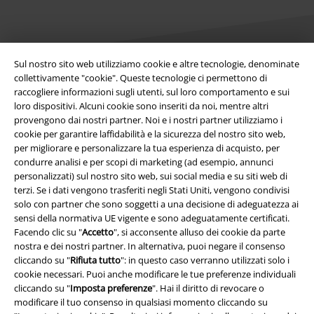
Sul nostro sito web utilizziamo cookie e altre tecnologie, denominate
collettivamente "cookie". Queste tecnologie ci permettono di
raccogliere informazioni sugli utenti, sul loro comportamento e sui
Info legali
loro dispositivi. Alcuni cookie sono inseriti da noi, mentre altri
provengono dai nostri partner. Noi e i nostri partner utilizziamo i
Termini & Condizioni
cookie per garantire laffidabilità e la sicurezza del nostro sito web,
per migliorare e personalizzare la tua esperienza di acquisto, per
Redazione
condurre analisi e per scopi di marketing (ad esempio, annunci
personalizzati) sul nostro sito web, sui social media e su siti web di
Legge sulla Privacy
terzi. Se i dati vengono trasferiti negli Stati Uniti, vengono condivisi
solo con partner che sono soggetti a una decisione di adeguatezza ai
Smaltimento rifiuti e protezione dell’ambiente
sensi della normativa UE vigente e sono adeguatamente certificati.
Facendo clic su "
Accetto
", si acconsente alluso dei cookie da parte
nostra e dei nostri partner. In alternativa, puoi negare il consenso
Dichiarazione di Conformità
cliccando su "
Rifiuta tutto
": in questo caso verranno utilizzati solo i
cookie necessari. Puoi anche modificare le tue preferenze individuali
Informazioni sull'accessibilità
cliccando su "
Imposta preferenze
". Hai il diritto di revocare o
modificare il tuo consenso in qualsiasi momento cliccando su
Impostazioni cookie