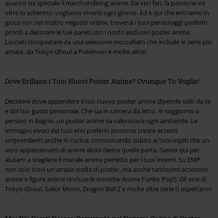
quanto sia speciale il merchandising anime. Da veri fan, la passione va
oltre lo schermo: vogliamo viverla ogni giorno. Ed è qui che entriamo in
gioco noi: nel nostro negozio online, troverai i tuoi personaggi preferiti
pronti a decorare le tue pareti con i nostri esclusivi poster anime.
Lasciati conquistare da una selezione mozzafiato che include le serie più
amate, da Tokyo Ghoul a Pokémon e molte altre!
Dove Brillano i Tuoi Nuovi Poster Anime? Ovunque Tu Voglia!
Decidere dove appendere il tuo nuovo poster anime dipende solo da te
e dal tuo gusto personale. Che sia in camera da letto, in soggiorno o
persino in bagno, un poster anime sa valorizzare ogni ambiente. Le
immagini vivaci dei tuoi eroi preferiti possono creare accenti
sorprendenti anche in cucina, comunicando subito ai tuoi ospiti che un
vero appassionato di anime abita dietro quella porta. Siamo qui per
aiutarti a scegliere il murale anime perfetto per i tuoi interni. Su EMP
non solo trovi un'ampia scelta di poster, ma anche tantissimi accessori
anime e figure anime (incluse le iconiche Anime Funko Pop!). Gli eroi di
Tokyo Ghoul, Sailor Moon, Dragon Ball Z e molte altre serie ti aspettano!