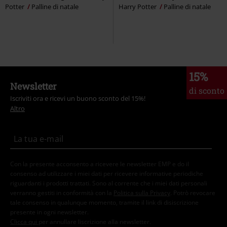
Potter
Palline di natale
Harry Potter
Palline di natale
15%
Newsletter
di sconto
Iscriviti ora e ricevi un buono sconto del 15%!
Altro
Con la presente acconsento a ricevere le newsletter EMP e do il
consenso ad utilizzare i miei dati per ricevere informative periodiche
riguardanti i prodotti trattati. Sono al corrente che i miei dati personali
verranno gestiti in conformità con la
Politica sulla Privacy
. Potrò revocare
tale consenso in qualunque momento, tramite il link di disiscrizione
presente in ogni newsletter.
Clicca qui
per annullare liscrizione alla newsletter.