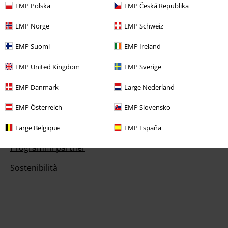
EMP Polska
EMP Česká Republika
Regala un buono EMP
EMP Norge
EMP Schweiz
Sconto EMP per studenti
EMP Suomi
EMP Ireland
EMP Backstage Club
EMP United Kingdom
EMP Sverige
EMP Danmark
Large Nederland
Informazioni su EMP
EMP Österreich
EMP Slovensko
Eventi EMP
Large Belgique
EMP España
Programmi partner
Sostenibilità