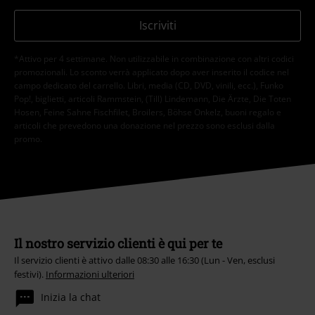
Iscriviti
*Attivo per 4 settimane. Non utilizzabile in combinazione con altri codici
promozionali. Lo sconto verrà applicato dopo aver inserito il codice nel
campo dedicato del carrello. Libri, media (CD, DVD, vinili, ecc.), Funko
Pop!, biglietti, articoli Rammstein, (Till) Lindemann, Die Ärzte, Die Toten
Hosen, Feine Sahne Fischfilet, Broilers, Böhse Onkelz, buoni regalo e
articoli che prevedono una donazione nel prezzo sono esclusi dalla
promo.
Il nostro servizio clienti è qui per te
Il servizio clienti è attivo dalle 08:30 alle 16:30 (Lun - Ven, esclusi
festivi).
Informazioni ulteriori
Inizia la chat