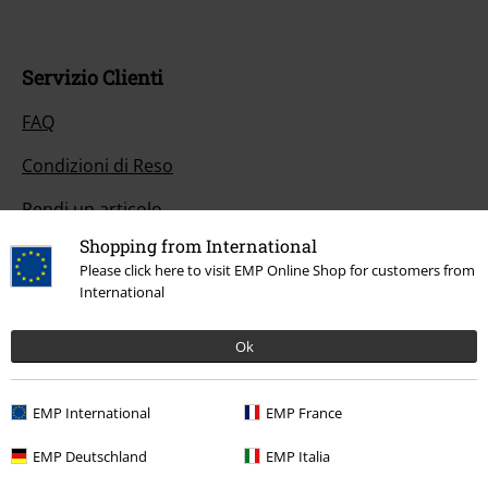
Servizio Clienti
FAQ
Condizioni di Reso
Rendi un articolo
Shopping from International
Info taglie
Please click here to visit EMP Online Shop for customers from
International
Cancella la tua iscrizione al BSC
Metodi di Pagamento
Ok
EMP International
EMP France
Offerte per te
EMP Deutschland
EMP Italia
Concorsi