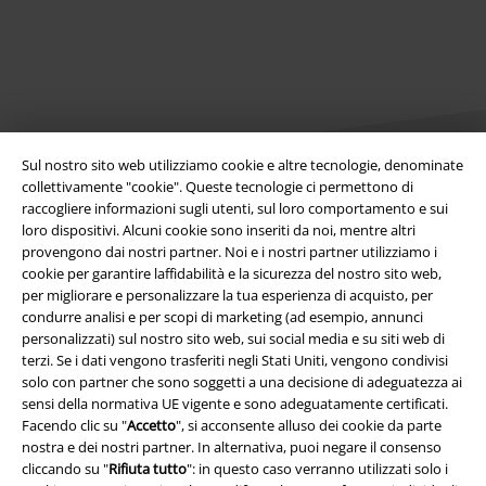
Sul nostro sito web utilizziamo cookie e altre tecnologie, denominate
collettivamente "cookie". Queste tecnologie ci permettono di
raccogliere informazioni sugli utenti, sul loro comportamento e sui
loro dispositivi. Alcuni cookie sono inseriti da noi, mentre altri
Info legali
provengono dai nostri partner. Noi e i nostri partner utilizziamo i
cookie per garantire laffidabilità e la sicurezza del nostro sito web,
Termini & Condizioni
per migliorare e personalizzare la tua esperienza di acquisto, per
condurre analisi e per scopi di marketing (ad esempio, annunci
Redazione
personalizzati) sul nostro sito web, sui social media e su siti web di
terzi. Se i dati vengono trasferiti negli Stati Uniti, vengono condivisi
Legge sulla Privacy
solo con partner che sono soggetti a una decisione di adeguatezza ai
sensi della normativa UE vigente e sono adeguatamente certificati.
Smaltimento rifiuti e protezione dell’ambiente
Facendo clic su "
Accetto
", si acconsente alluso dei cookie da parte
nostra e dei nostri partner. In alternativa, puoi negare il consenso
cliccando su "
Rifiuta tutto
": in questo caso verranno utilizzati solo i
Dichiarazione di Conformità