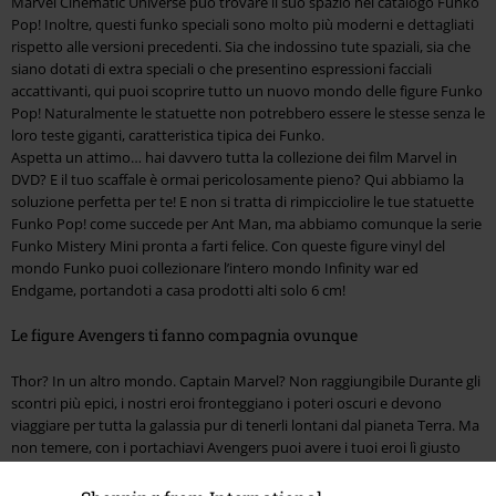
Marvel Cinematic Universe può trovare il suo spazio nel catalogo Funko
Pop! Inoltre, questi funko speciali sono molto più moderni e dettagliati
rispetto alle versioni precedenti. Sia che indossino tute spaziali, sia che
siano dotati di extra speciali o che presentino espressioni facciali
accattivanti, qui puoi scoprire tutto un nuovo mondo delle figure Funko
Pop! Naturalmente le statuette non potrebbero essere le stesse senza le
loro teste giganti, caratteristica tipica dei Funko.
Aspetta un attimo… hai davvero tutta la collezione dei film Marvel in
DVD? E il tuo scaffale è ormai pericolosamente pieno? Qui abbiamo la
soluzione perfetta per te! E non si tratta di rimpicciolire le tue statuette
Funko Pop! come succede per Ant Man, ma abbiamo comunque la serie
Funko Mistery Mini pronta a farti felice. Con queste figure vinyl del
mondo Funko puoi collezionare l’intero mondo Infinity war ed
Endgame, portandoti a casa prodotti alti solo 6 cm!
Le figure Avengers ti fanno compagnia ovunque
Thor? In un altro mondo. Captain Marvel? Non raggiungibile Durante gli
scontri più epici, i nostri eroi fronteggiano i poteri oscuri e devono
viaggiare per tutta la galassia pur di tenerli lontani dal pianeta Terra. Ma
non temere, con i portachiavi Avengers puoi avere i tuoi eroi lì giusto
dove tu ne hai bisogno. Sia che reggano le tue chiavi di casa, sia che si
attacchino al tuo zaino o astuccio. E come dice Tony Stark: “Se non