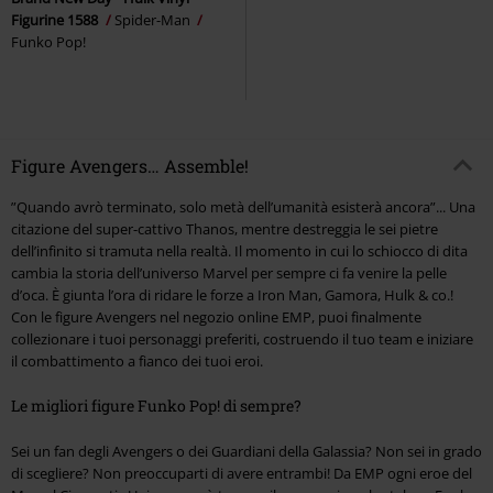
Figurine 1588
Spider-Man
Funko Pop!
Figure Avengers… Assemble!
”Quando avrò terminato, solo metà dell’umanità esisterà ancora”... Una
citazione del super-cattivo Thanos, mentre destreggia le sei pietre
dell’infinito si tramuta nella realtà. Il momento in cui lo schiocco di dita
cambia la storia dell’universo Marvel per sempre ci fa venire la pelle
d’oca. È giunta l’ora di ridare le forze a Iron Man, Gamora, Hulk & co.!
Con le figure Avengers nel negozio online EMP, puoi finalmente
collezionare i tuoi personaggi preferiti, costruendo il tuo team e iniziare
il combattimento a fianco dei tuoi eroi.
Le migliori figure Funko Pop! di sempre?
Sei un fan degli Avengers o dei Guardiani della Galassia? Non sei in grado
di scegliere? Non preoccuparti di avere entrambi! Da EMP ogni eroe del