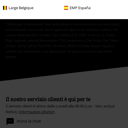
Large Belgique
EMP España
Iscriviti
*Attivo per 4 settimane. Non utilizzabile in combinazione con altri codici
promozionali. Lo sconto verrà applicato dopo aver inserito il codice nel
campo dedicato del carrello. Libri, media (CD, DVD, vinili, ecc.), Funko
Pop!, biglietti, articoli Rammstein, (Till) Lindemann, Die Ärzte, Die Toten
Hosen, Feine Sahne Fischfilet, Broilers, Böhse Onkelz, buoni regalo e
articoli che prevedono una donazione nel prezzo sono esclusi dalla
promo.
Il nostro servizio clienti è qui per te
Il servizio clienti è attivo dalle Lunedì alle 08:30 (Lun - Ven, esclusi
festivi).
Informazioni ulteriori
Inizia la chat