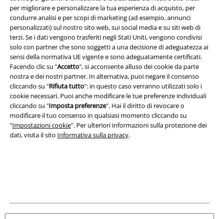
per migliorare e personalizzare la tua esperienza di acquisto, per
condurre analisi e per scopi di marketing (ad esempio, annunci
Redazione
personalizzati) sul nostro sito web, sui social media e su siti web di
terzi. Se i dati vengono trasferiti negli Stati Uniti, vengono condivisi
Legge sulla Privacy
solo con partner che sono soggetti a una decisione di adeguatezza ai
sensi della normativa UE vigente e sono adeguatamente certificati.
Smaltimento rifiuti e protezione dell’ambiente
Facendo clic su "
Accetto
", si acconsente alluso dei cookie da parte
nostra e dei nostri partner. In alternativa, puoi negare il consenso
Dichiarazione di Conformità
cliccando su "
Rifiuta tutto
": in questo caso verranno utilizzati solo i
cookie necessari. Puoi anche modificare le tue preferenze individuali
cliccando su "
Imposta preferenze
". Hai il diritto di revocare o
Informazioni sull'accessibilità
modificare il tuo consenso in qualsiasi momento cliccando su
"
Impostazioni cookie
". Per ulteriori informazioni sulla protezione dei
Impostazioni cookie
dati, visita il sito
Informativa sulla privacy
.
Esercita Recesso
I prezzi sono IVA compresa. Spese di
trasporto escluse
© 1986-2026 EMP Mailorder Italia S.r.l.