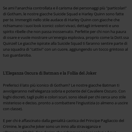
Se ami l'anarchia controllata e il carisma dei personaggi più "particolari"
di Gotham, le nostre giacche Suicide Squad e Harley Quinn sono fatte
per te. Immergiti nello stile audace di Harley Quinn con giacche che
richiamano i suoi look iconici: colori vivaci, dettagli irriverenti e uno
spirito ribelle che non passa inosservato. Perfette per chi non ha paura
di osare e vuole mostrare un'energia esplosiva, proprio come la Dott.ssa
Quinzel! Le giacche ispirate alla Suicide Squad ti faranno sentire parte di
una squadra di "cattivi" con un cuore, aggiungendo un tocco grintoso al
tuo guardaroba.
L'Eleganza Oscura di Batman e la Follia del Joker
Preferisci il lato più iconico di Gotham? Le nostre giacche Batman ti
avvolgeranno nell'eleganza sobria e potente del Cavaliere Oscuro. Con
loghi discreti, tagli puliti e colori scuri, sono ideali per chi cerca uno stile
misterioso e deciso, pronto a combattere l'ingiustizia (o almeno a uscire
con classe).
E per chi è affascinato dalla genialità caotica del Principe Pagliaccio del
Crimine, le giacche Joker sono un inno alla stravaganza e