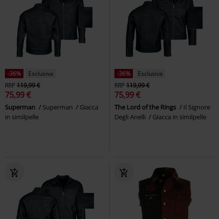
-36%
Esclusiva
-36%
Esclusiva
RRP
119,99 €
RRP
119,99 €
75,99 €
75,99 €
Superman
Superman
Giacca
The Lord of the Rings
Il Signore
in similpelle
Degli Anelli
Giacca in similpelle