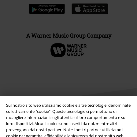
A Warner Music Group Company
Sul nostro sito web utilizziamo cookie e altre tecnologie, denominate
collettivamente "cookie". Queste tecnologie ci permettono di
raccogliere informazioni sugli utenti, sul loro comportamento e sui
Info legali
loro dispositivi. Alcuni cookie sono inseriti da noi, mentre altri
provengono dai nostri partner. Noi e i nostri partner utilizziamo i
Termini & Condizioni
cookie per garantire laffidabilità e la sicurezza del nostro sito web,