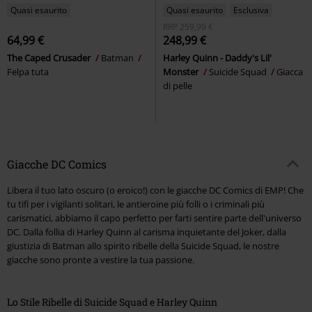
Quasi esaurito
Quasi esaurito
Esclusiva
RRP
259,99 €
64,99 €
248,99 €
The Caped Crusader
Batman
Harley Quinn - Daddy's Lil'
Felpa tuta
Monster
Suicide Squad
Giacca
di pelle
Giacche DC Comics
Libera il tuo lato oscuro (o eroico!) con le giacche DC Comics di EMP! Che
tu tifi per i vigilanti solitari, le antieroine più folli o i criminali più
carismatici, abbiamo il capo perfetto per farti sentire parte dell'universo
DC. Dalla follia di Harley Quinn al carisma inquietante del Joker, dalla
giustizia di Batman allo spirito ribelle della Suicide Squad, le nostre
giacche sono pronte a vestire la tua passione.
Lo Stile Ribelle di Suicide Squad e Harley Quinn