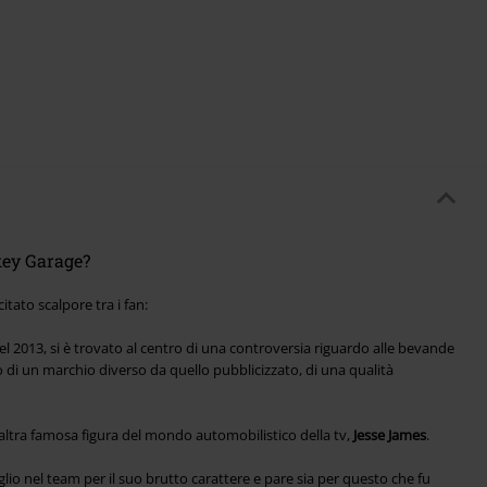
key Garage?
tato scalpore tra i fan:
el 2013, si è trovato al centro di una controversia riguardo alle bevande
no di un marchio diverso da quello pubblicizzato, di una qualità
e l’altra famosa figura del mondo automobilistico della tv,
Jesse James
.
io nel team per il suo brutto carattere e pare sia per questo che fu