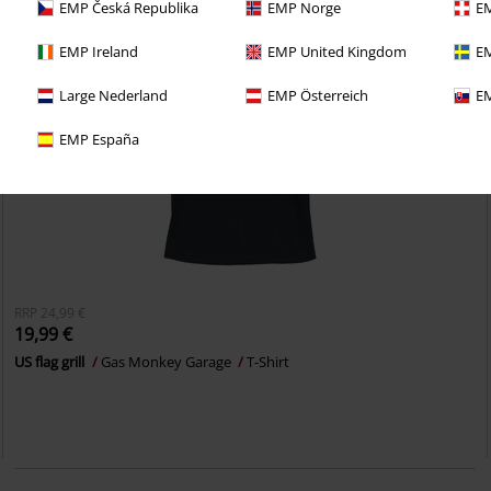
EMP Česká Republika
EMP Norge
EM
EMP Ireland
EMP United Kingdom
EM
Large Nederland
EMP Österreich
EM
EMP España
RRP
24,99 €
19,99 €
US flag grill
Gas Monkey Garage
T-Shirt