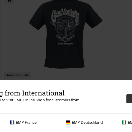
Quasi esaurito
RRP
22,90 €
19,99 €
 from International
Big Piston
Gas Monkey Garage
T-Shirt
re to visit EMP Online Shop for customers from
EMP France
EMP Deutschland
EM