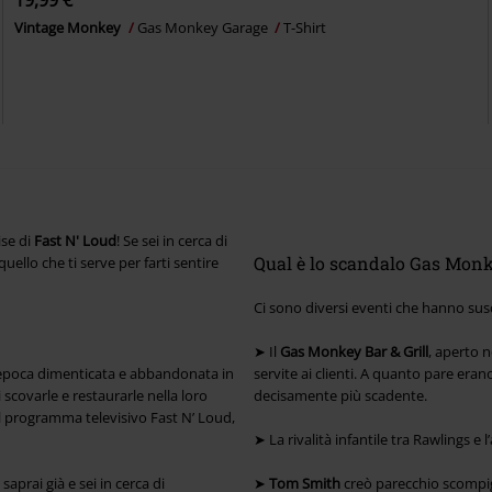
19,99 €
Vintage Monkey
Gas Monkey Garage
T-Shirt
ise di
Fast N' Loud
! Se sei in cerca di
Qual è lo scandalo Gas Mon
uello che ti serve per farti sentire
Ci sono diversi eventi che hanno susci
➤ Il
Gas Monkey Bar & Grill
, aperto n
 d'epoca dimenticata e abbandonata in
servite ai clienti. A quanto pare era
scovarle e restaurarle nella loro
decisamente più scadente.
il programma televisivo Fast N’ Loud,
➤ La rivalità infantile tra Rawlings 
 saprai già e sei in cerca di
➤
Tom Smith
creò parecchio scompigl