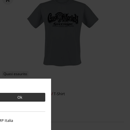
Quasi esaurito
RRP
22,90 €
19,99 €
Logo
Gas Monkey Garage
T-Shirt
Ok
P Italia