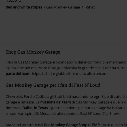
19,99 €
Red and white stripes
Gas Monkey Garage
T-Shirt
Shop Gas Monkey Garage
I fan di Gas Monkey Garage si riconoscono dall’inconfondibile merchand
ispirazione per realizzare il tuo guardaroba in grande stile, EMP ha tutto q
parte del team
: felpe, t-shirt e giubbotti, e molto altro ancora.
Gas Monkey Garage per i fan di Fast N’ Loud
Chevrolet, Ford e Cadillac, gli Stati Uniti nascondono ogni tipo di auto
garage e rimesse. La
missione del team
di Gas Monkey Garage è quella di 
rimessa a
Dallas, in Texas
. Questa passione per auto vintage ha ispirato 
e i suoi vari spin-off: Meccanici allo sbando e Fast N' Loud Clip Show.
Ma se sei atterrato nel
Gas Monkey Garage Shop di EMP
, tutto questo lo