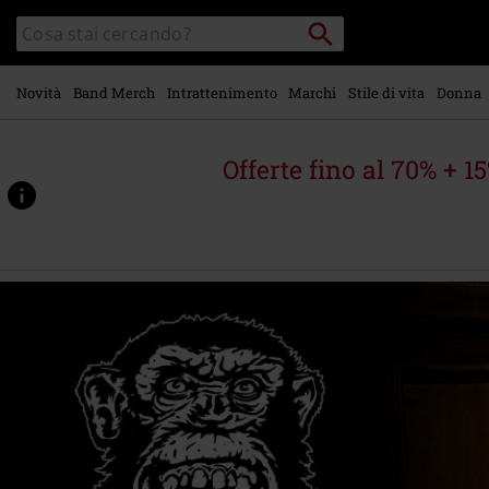
Vai al
Cerca
Cerca
contenuto
Punto
nel
di
principale
catalogo
ritiro
Novità
Band Merch
Intrattenimento
Marchi
Stile di vita
Donna
Offerte fino al 70% + 1