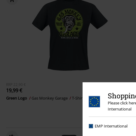
RRP
22,90 €
19,99 €
Shopping
Green Logo
Gas Monkey Garage
T-Shirt
Please click he
International
EMP International