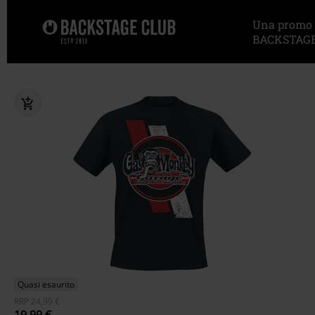
Una promo sp
BACKSTAGE
Quasi esaurito
RRP
24,99 €