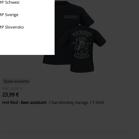
P Schweiz
P Sverige
P Slovensko
Quasi esaurito
RRP
24,99 €
23,99 €
Hot Rod - Beer assistant
Gas Monkey Garage
T-Shirt