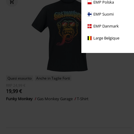
EMP Polska
EMP Suomi
EMP Danmark
Large Belgique
Quasi esaurito
Anche in Taglie Forti
RRP
24,99 €
19,99 €
Funky Monkey
Gas Monkey Garage
T-Shirt