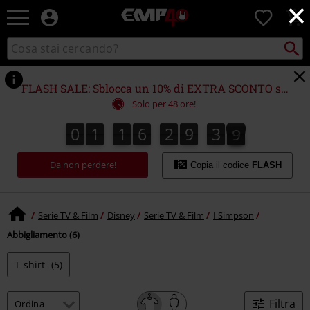
×
EMP
0
-
Musica,
Cerca
Cerca
Punto
Film,
nel
di
Serie
catalogo
ritiro
TV
FLASH SALE: Sblocca un 10% di EXTRA SCONTO su (quasi) TUTTO!*
&
Solo per 48 ore!
Videogame
merch
0
1
1
6
2
9
3
9
0
1
1
6
2
9
3
8
8
4
0
9
-
Abbigliamento
Da non perdere!
Alternativo
Copia il codice
FLASH
Serie TV & Film
Disney
Serie TV & Film
I Simpson
Abbigliamento (6)
T-shirt
(5)
Filtra