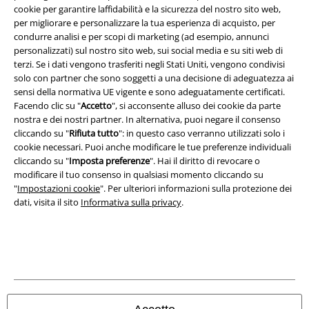
cookie per garantire laffidabilità e la sicurezza del nostro sito web,
Redazione
per migliorare e personalizzare la tua esperienza di acquisto, per
condurre analisi e per scopi di marketing (ad esempio, annunci
Legge sulla Privacy
personalizzati) sul nostro sito web, sui social media e su siti web di
terzi. Se i dati vengono trasferiti negli Stati Uniti, vengono condivisi
solo con partner che sono soggetti a una decisione di adeguatezza ai
Smaltimento rifiuti e protezione dell’ambiente
sensi della normativa UE vigente e sono adeguatamente certificati.
Facendo clic su "
Accetto
", si acconsente alluso dei cookie da parte
Dichiarazione di Conformità
nostra e dei nostri partner. In alternativa, puoi negare il consenso
cliccando su "
Rifiuta tutto
": in questo caso verranno utilizzati solo i
Informazioni sull'accessibilità
cookie necessari. Puoi anche modificare le tue preferenze individuali
cliccando su "
Imposta preferenze
". Hai il diritto di revocare o
Impostazioni cookie
modificare il tuo consenso in qualsiasi momento cliccando su
"
Impostazioni cookie
". Per ulteriori informazioni sulla protezione dei
dati, visita il sito
Informativa sulla privacy
.
Esercita Recesso
I prezzi sono IVA compresa. Spese di
trasporto escluse
© 1986-2026 EMP Mailorder Italia S.r.l.