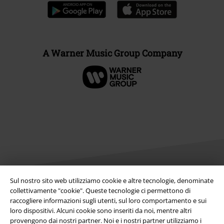
A Warner Music Group Company
Sul nostro sito web utilizziamo cookie e altre tecnologie, denominate
collettivamente "cookie". Queste tecnologie ci permettono di
Info legali
raccogliere informazioni sugli utenti, sul loro comportamento e sui
loro dispositivi. Alcuni cookie sono inseriti da noi, mentre altri
Termini & Condizioni
provengono dai nostri partner. Noi e i nostri partner utilizziamo i