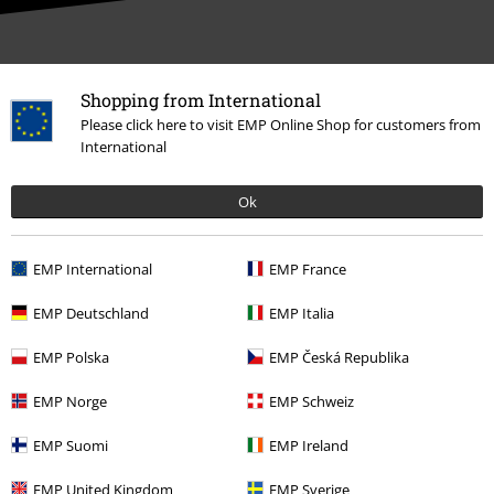
Il nostro servizio clienti è qui per te
Shopping from International
Il servizio clienti è attivo dalle 08:30 alle 16:30 (Lun - Ven, esclusi
Please click here to visit EMP Online Shop for customers from
festivi).
Informazioni ulteriori
International
Inizia la chat
Ok
EMP International
EMP France
Servizio Clienti
EMP Deutschland
EMP Italia
FAQ
EMP Polska
EMP Česká Republika
Condizioni di Reso
EMP Norge
EMP Schweiz
Rendi un articolo
EMP Suomi
EMP Ireland
Info taglie
EMP United Kingdom
EMP Sverige