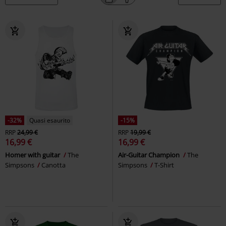
-32%
Quasi esaurito
-15%
RRP
24,99 €
RRP
19,99 €
16,99 €
16,99 €
Homer with guitar
The
Air-Guitar Champion
The
Simpsons
Canotta
Simpsons
T-Shirt