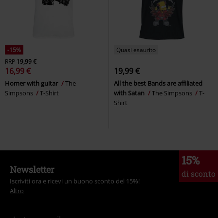
-15%
Quasi esaurito
RRP
19,99 €
16,99 €
19,99 €
Homer with guitar
The
All the best Bands are affiliated
Simpsons
T-Shirt
with Satan
The Simpsons
T-
Shirt
15%
Newsletter
di sconto
Iscriviti ora e ricevi un buono sconto del 15%!
Altro