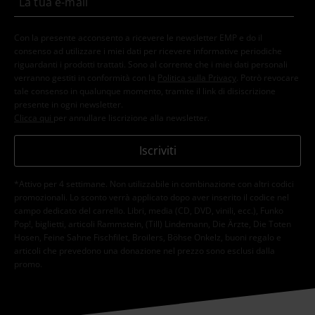
Con la presente acconsento a ricevere le newsletter EMP e do il
consenso ad utilizzare i miei dati per ricevere informative periodiche
riguardanti i prodotti trattati. Sono al corrente che i miei dati personali
verranno gestiti in conformità con la
Politica sulla Privacy
. Potrò revocare
tale consenso in qualunque momento, tramite il link di disiscrizione
presente in ogni newsletter.
Clicca qui
per annullare liscrizione alla newsletter.
Iscriviti
*Attivo per 4 settimane. Non utilizzabile in combinazione con altri codici
promozionali. Lo sconto verrà applicato dopo aver inserito il codice nel
campo dedicato del carrello. Libri, media (CD, DVD, vinili, ecc.), Funko
Pop!, biglietti, articoli Rammstein, (Till) Lindemann, Die Ärzte, Die Toten
Hosen, Feine Sahne Fischfilet, Broilers, Böhse Onkelz, buoni regalo e
articoli che prevedono una donazione nel prezzo sono esclusi dalla
promo.