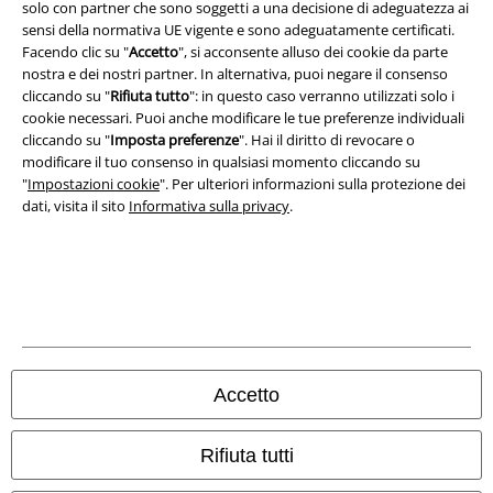
solo con partner che sono soggetti a una decisione di adeguatezza ai
sensi della normativa UE vigente e sono adeguatamente certificati.
Smaltimento rifiuti e protezione dell’ambiente
Facendo clic su "
Accetto
", si acconsente alluso dei cookie da parte
nostra e dei nostri partner. In alternativa, puoi negare il consenso
Dichiarazione di Conformità
cliccando su "
Rifiuta tutto
": in questo caso verranno utilizzati solo i
cookie necessari. Puoi anche modificare le tue preferenze individuali
Informazioni sull'accessibilità
cliccando su "
Imposta preferenze
". Hai il diritto di revocare o
modificare il tuo consenso in qualsiasi momento cliccando su
Impostazioni cookie
"
Impostazioni cookie
". Per ulteriori informazioni sulla protezione dei
dati, visita il sito
Informativa sulla privacy
.
Esercita Recesso
I prezzi sono IVA compresa. Spese di
trasporto escluse
© 1986-2026 EMP Mailorder Italia S.r.l.
Accetto
Gli altri shop EMP nel mondo
Rifiuta tutti
EMP International