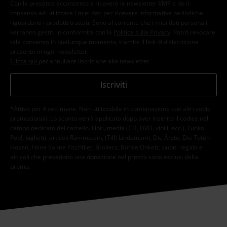
Con la presente acconsento a ricevere le newsletter EMP e do il
consenso ad utilizzare i miei dati per ricevere informative periodiche
riguardanti i prodotti trattati. Sono al corrente che i miei dati personali
verranno gestiti in conformità con la
Politica sulla Privacy
. Potrò revocare
tale consenso in qualunque momento, tramite il link di disiscrizione
presente in ogni newsletter.
Clicca qui
per annullare liscrizione alla newsletter.
Iscriviti
*Attivo per 4 settimane. Non utilizzabile in combinazione con altri codici
promozionali. Lo sconto verrà applicato dopo aver inserito il codice nel
campo dedicato del carrello. Libri, media (CD, DVD, vinili, ecc.), Funko
Pop!, biglietti, articoli Rammstein, (Till) Lindemann, Die Ärzte, Die Toten
Hosen, Feine Sahne Fischfilet, Broilers, Böhse Onkelz, buoni regalo e
articoli che prevedono una donazione nel prezzo sono esclusi dalla
promo.