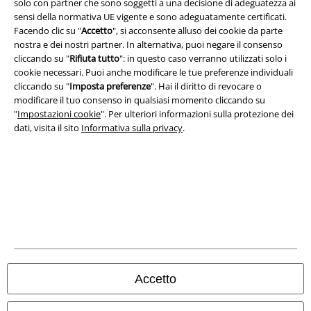
solo con partner che sono soggetti a una decisione di adeguatezza ai
sensi della normativa UE vigente e sono adeguatamente certificati.
Legge sulla Privacy
Facendo clic su "
Accetto
", si acconsente alluso dei cookie da parte
nostra e dei nostri partner. In alternativa, puoi negare il consenso
Smaltimento rifiuti e protezione dell’ambiente
cliccando su "
Rifiuta tutto
": in questo caso verranno utilizzati solo i
cookie necessari. Puoi anche modificare le tue preferenze individuali
Dichiarazione di Conformità
cliccando su "
Imposta preferenze
". Hai il diritto di revocare o
modificare il tuo consenso in qualsiasi momento cliccando su
Informazioni sull'accessibilità
"
Impostazioni cookie
". Per ulteriori informazioni sulla protezione dei
dati, visita il sito
Informativa sulla privacy
.
Impostazioni cookie
Esercita Recesso
I prezzi sono IVA compresa. Spese di
trasporto escluse
© 1986-2026 EMP Mailorder Italia S.r.l.
Accetto
Gli altri shop EMP nel mondo