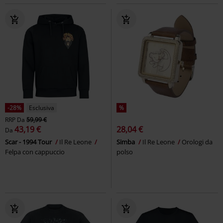
-28%
Esclusiva
%
RRP
Da
59,99 €
43,19 €
28,04 €
Da
Scar - 1994 Tour
Il Re Leone
Simba
Il Re Leone
Orologi da
Felpa con cappuccio
polso