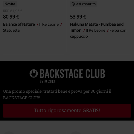
Novità
Quasi esaurito
RRP
81,95 €
80,99 €
53,99 €
Balance of Nature
Il Re Leone
Hakuna Matata - Pumbaa and
Statuetta
Timon
Il Re Leone
Felpa con
cappuccio
Una promo speciale: trattati bene e prova per 30 giorni il
BACKSTAGE CLUB!
Tutto rigorosamente GRATIS!