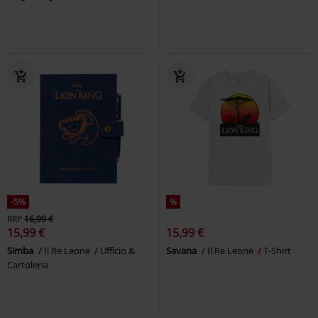
-5%
%
RRP
16,99 €
15,99 €
15,99 €
Simba
Il Re Leone
Ufficio &
Savana
Il Re Leone
T-Shirt
Cartoleria