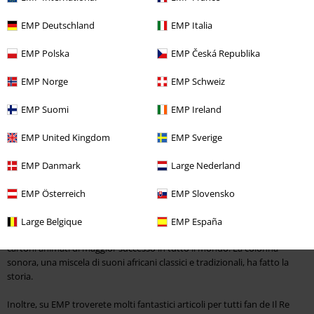
Le tematiche trattate sono piuttosto serie: la morte, la ricerca del
proprio percorso di vita, la conoscenza di sé stessi. I personaggi del film
EMP Deutschland
EMP Italia
hanno una profondità di carattere e trasmettono valori importanti
come l'onestà, il coraggio e l'amicizia.
EMP Polska
EMP Česká Republika
Anche la filosofia condivisa dal film è molto preziosa: la vita è un cerchio
EMP Norge
EMP Schweiz
e tutto è connesso. Pertanto, non sorprende che il capolavoro della
Disney e gli articoli ad esso dedicati siano tanto popolari. Sul nostro
EMP Suomi
EMP Ireland
shop online, EMP ti propone tutto il meglio de il Re Leone.
EMP United Kingdom
EMP Sverige
EMP Danmark
Large Nederland
EMP Österreich
EMP Slovensko
Trova articoli ufficiali Disney su EMP
Large Belgique
EMP España
La produzione
Disney
del 1994 è considerata una pellicola cult e uno dei
cartoni animati di maggior successo in tutto il mondo. La colonna
sonora, una miscela di suoni africani classici e tradizionali, ha fatto la
storia.
Inoltre, su EMP troverete molti fantastici articoli per tutti fan de Il Re