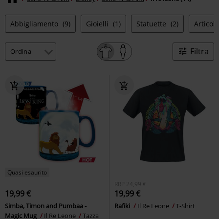
Abbigliamento
(9)
Gioielli
(1)
Statuette
(2)
Articol
Filtra
Quasi esaurito
RRP
24,99 €
19,99 €
19,99 €
Simba, Timon and Pumbaa -
Rafiki
Il Re Leone
T-Shirt
Magic Mug
Il Re Leone
Tazza