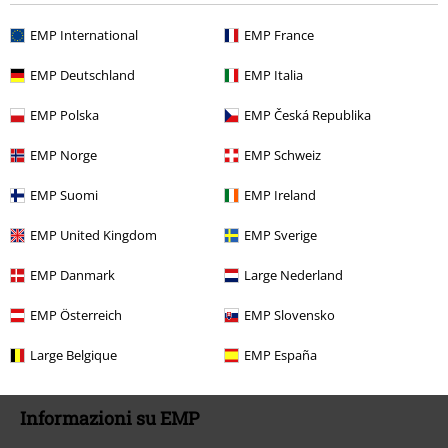
Cancella la tua iscrizione al BSC
EMP International
EMP France
Metodi di Pagamento
EMP Deutschland
EMP Italia
EMP Polska
EMP Česká Republika
EMP Norge
EMP Schweiz
Offerte per te
EMP Suomi
EMP Ireland
Concorsi
EMP United Kingdom
EMP Sverige
Regala un buono EMP
EMP Danmark
Large Nederland
Sconto EMP per studenti
EMP Österreich
EMP Slovensko
EMP Backstage Club
Large Belgique
EMP España
Informazioni su EMP