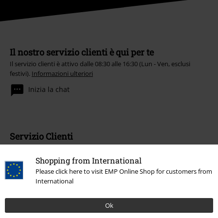
Il nostro servizio clienti è qui per te
Il servizio clienti è attivo dalle 08:30 alle 16:30 (Lun - Ven, esclusi
festivi).
Informazioni ulteriori
Inizia la chat
Servizio Clienti
FAQ
Shopping from International
Please click here to visit EMP Online Shop for customers from
Condizioni di Reso
International
Rendi un articolo
Ok
Info taglie