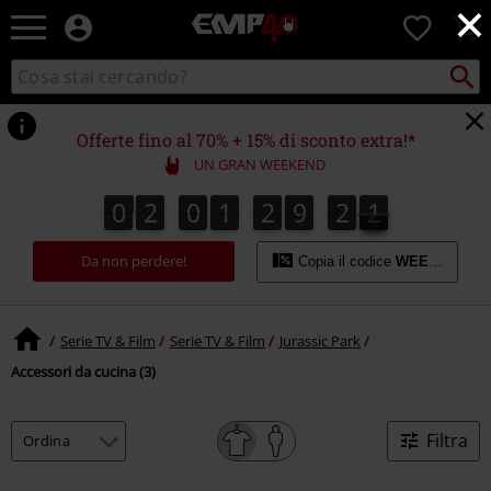
×
EMP
0
-
Musica,
Cerca
Cerca
Punto
Film,
nel
di
Serie
catalogo
ritiro
TV
Offerte fino al 70% + 15% di sconto extra!*
&
UN GRAN WEEKEND
Videogame
merch
0
2
0
1
2
9
2
2
0
2
0
1
2
9
2
1
1
3
2
-
Abbigliamento
Da non perdere!
Alternativo
Copia il codice
WEEKEND
Serie TV & Film
Serie TV & Film
Jurassic Park
Accessori da cucina (3)
Filtra