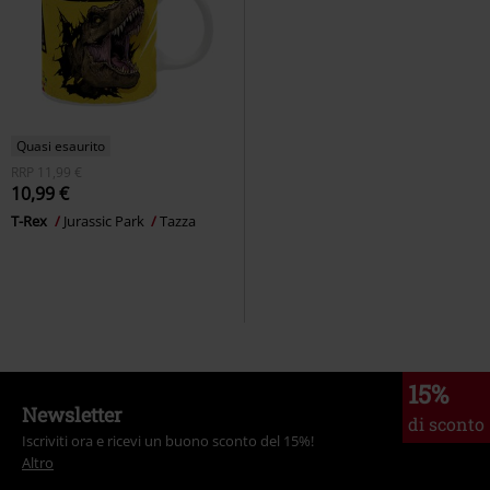
Quasi esaurito
RRP
11,99 €
10,99 €
T-Rex
Jurassic Park
Tazza
15%
Newsletter
di sconto
Iscriviti ora e ricevi un buono sconto del 15%!
Altro