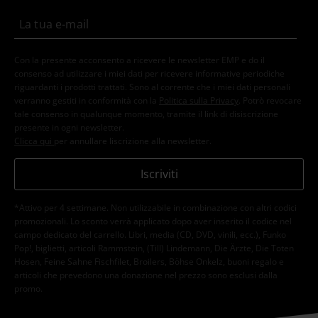
Con la presente acconsento a ricevere le newsletter EMP e do il
consenso ad utilizzare i miei dati per ricevere informative periodiche
riguardanti i prodotti trattati. Sono al corrente che i miei dati personali
verranno gestiti in conformità con la
Politica sulla Privacy
. Potrò revocare
tale consenso in qualunque momento, tramite il link di disiscrizione
presente in ogni newsletter.
Clicca qui
per annullare liscrizione alla newsletter.
Iscriviti
*Attivo per 4 settimane. Non utilizzabile in combinazione con altri codici
promozionali. Lo sconto verrà applicato dopo aver inserito il codice nel
campo dedicato del carrello. Libri, media (CD, DVD, vinili, ecc.), Funko
Pop!, biglietti, articoli Rammstein, (Till) Lindemann, Die Ärzte, Die Toten
Hosen, Feine Sahne Fischfilet, Broilers, Böhse Onkelz, buoni regalo e
articoli che prevedono una donazione nel prezzo sono esclusi dalla
promo.