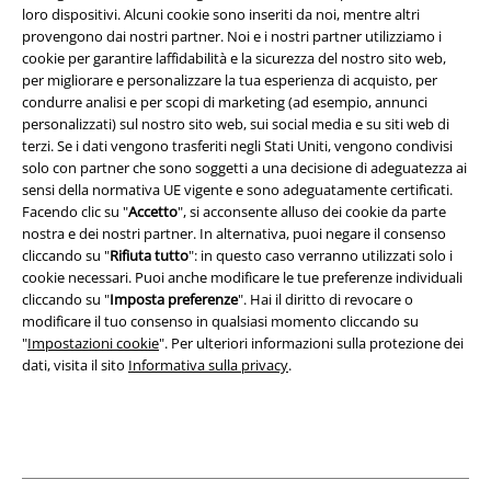
loro dispositivi. Alcuni cookie sono inseriti da noi, mentre altri
Termini & Condizioni
provengono dai nostri partner. Noi e i nostri partner utilizziamo i
cookie per garantire laffidabilità e la sicurezza del nostro sito web,
Redazione
per migliorare e personalizzare la tua esperienza di acquisto, per
condurre analisi e per scopi di marketing (ad esempio, annunci
Legge sulla Privacy
personalizzati) sul nostro sito web, sui social media e su siti web di
terzi. Se i dati vengono trasferiti negli Stati Uniti, vengono condivisi
Smaltimento rifiuti e protezione dell’ambiente
solo con partner che sono soggetti a una decisione di adeguatezza ai
sensi della normativa UE vigente e sono adeguatamente certificati.
Facendo clic su "
Accetto
", si acconsente alluso dei cookie da parte
Dichiarazione di Conformità
nostra e dei nostri partner. In alternativa, puoi negare il consenso
cliccando su "
Rifiuta tutto
": in questo caso verranno utilizzati solo i
Informazioni sull'accessibilità
cookie necessari. Puoi anche modificare le tue preferenze individuali
cliccando su "
Imposta preferenze
". Hai il diritto di revocare o
Impostazioni cookie
modificare il tuo consenso in qualsiasi momento cliccando su
"
Impostazioni cookie
". Per ulteriori informazioni sulla protezione dei
Esercita Recesso
dati, visita il sito
Informativa sulla privacy
.
I prezzi sono IVA compresa. Spese di
trasporto escluse
© 1986-2026 EMP Mailorder Italia S.r.l.