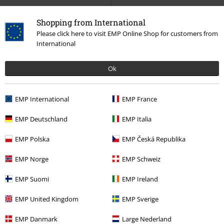
%
Shopping from International
Please click here to visit EMP Online Shop for customers from
30,99 €
International
Stitch as Cupid
Lilo & Stitch
Action Figure da collezione
Ok
EMP International
EMP France
EMP Deutschland
EMP Italia
Lilo and Stitch Figures
EMP Polska
EMP Česká Republika
Nel 2002, ha debuttato un film d'animazione Disney che ha sfidato le
convenzioni: Lilo & Stitch. Come 42° film del catalogo Disney, fu un vero
EMP Norge
EMP Schweiz
e proprio esperimento, allontanandosi dalle principesse e dai principi
tradizionali per esplorare un'unità familiare non convenzionale e
EMP Suomi
EMP Ireland
l'amicizia con un alieno.
EMP United Kingdom
EMP Sverige
Il film racconta la storia di Stitch, una creatura aliena frutto di
esperimenti genetici. Dopo essere fuggito dal Dottor Jumba Jookiba,
EMP Danmark
Large Nederland