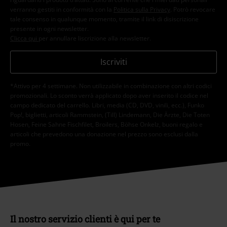
verranno gestiti in conformità con la
Politica sulla Privacy
. Potrò revocare
tale consenso in qualunque momento, tramite il link di disiscrizione
presente in ogni newsletter.
Clicca qui
per annullare liscrizione alla newsletter.
Iscriviti
*Attivo per 4 settimane. Non utilizzabile in combinazione con altri codici
promozionali. Lo sconto verrà applicato dopo aver inserito il codice nel
campo dedicato del carrello. Libri, media (CD, DVD, vinili, ecc.), Funko
Pop!, biglietti, articoli Rammstein, (Till) Lindemann, Die Ärzte, Die Toten
Hosen, Feine Sahne Fischfilet, Broilers, Böhse Onkelz, buoni regalo e
articoli che prevedono una donazione nel prezzo sono esclusi dalla
promo.
Il nostro servizio clienti è qui per te