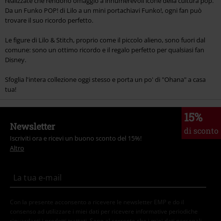
realizzate che rendono omaggio a innumerevoli icone della cultura pop.
Da un Funko POP! di Lilo a un mini portachiavi Funko!, ogni fan può
trovare il suo ricordo perfetto.
Le figure di Lilo & Stitch, proprio come il piccolo alieno, sono fuori dal
comune: sono un ottimo ricordo e il regalo perfetto per qualsiasi fan
Disney.
Sfoglia l'intera collezione oggi stesso e porta un po' di "Ohana" a casa
tua!
15%
Newsletter
di sconto
Iscriviti ora e ricevi un buono sconto del 15%!
Altro
Con la presente acconsento a ricevere le newsletter EMP e do il
consenso ad utilizzare i miei dati per ricevere informative periodiche
riguardanti i prodotti trattati. Sono al corrente che i miei dati personali