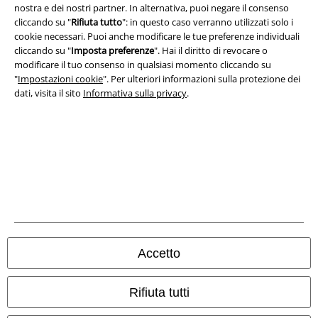
nostra e dei nostri partner. In alternativa, puoi negare il consenso
Smaltimento rifiuti e protezione dell’ambiente
cliccando su "
Rifiuta tutto
": in questo caso verranno utilizzati solo i
cookie necessari. Puoi anche modificare le tue preferenze individuali
Dichiarazione di Conformità
cliccando su "
Imposta preferenze
". Hai il diritto di revocare o
modificare il tuo consenso in qualsiasi momento cliccando su
"
Impostazioni cookie
". Per ulteriori informazioni sulla protezione dei
Informazioni sull'accessibilità
dati, visita il sito
Informativa sulla privacy
.
Impostazioni cookie
Esercita Recesso
I prezzi sono IVA compresa. Spese di
trasporto escluse
© 1986-2026 EMP Mailorder Italia S.r.l.
Accetto
Gli altri shop EMP nel mondo
Rifiuta tutti
EMP International