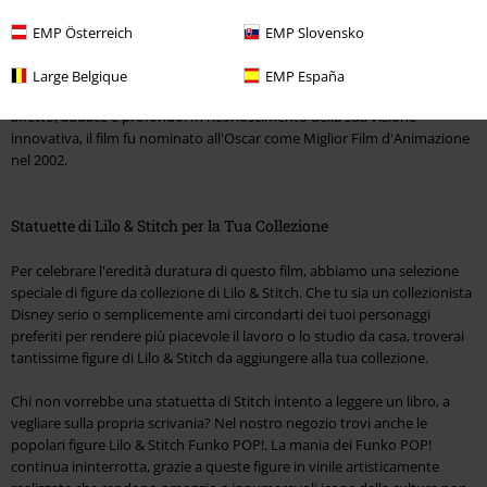
Stitch si ritrova sulla Terra, dove si spaccia per un cane e viene adottato
dalla solitaria ma generosa Lilo. Senza uno scopo, amici o ricordi, Stitch
EMP Österreich
EMP Slovensko
inizia una ricerca che lo porta a scoprire il vero significato di "Ohana" –
famiglia – grazie al suo legame indissolubile con Lilo. Invece di amore
Large Belgique
EMP España
romantico, Lilo & Stitch ha proposto al pubblico un diverso tipo di
affetto, audace e profondo. In riconoscimento della sua visione
innovativa, il film fu nominato all'Oscar come Miglior Film d'Animazione
nel 2002.
Statuette di Lilo & Stitch per la Tua Collezione
Per celebrare l'eredità duratura di questo film, abbiamo una selezione
speciale di figure da collezione di Lilo & Stitch. Che tu sia un collezionista
Disney serio o semplicemente ami circondarti dei tuoi personaggi
preferiti per rendere più piacevole il lavoro o lo studio da casa, troverai
tantissime figure di Lilo & Stitch da aggiungere alla tua collezione.
Chi non vorrebbe una statuetta di Stitch intento a leggere un libro, a
vegliare sulla propria scrivania? Nel nostro negozio trovi anche le
popolari figure Lilo & Stitch Funko POP!. La mania dei Funko POP!
continua ininterrotta, grazie a queste figure in vinile artisticamente