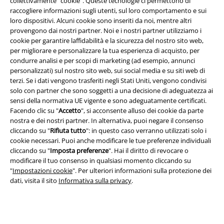
collettivamente "cookie". Queste tecnologie ci permettono di
raccogliere informazioni sugli utenti, sul loro comportamento e sui
loro dispositivi. Alcuni cookie sono inseriti da noi, mentre altri
provengono dai nostri partner. Noi e i nostri partner utilizziamo i
cookie per garantire laffidabilità e la sicurezza del nostro sito web,
per migliorare e personalizzare la tua esperienza di acquisto, per
Info legali
condurre analisi e per scopi di marketing (ad esempio, annunci
personalizzati) sul nostro sito web, sui social media e su siti web di
Termini & Condizioni
terzi. Se i dati vengono trasferiti negli Stati Uniti, vengono condivisi
solo con partner che sono soggetti a una decisione di adeguatezza ai
Redazione
sensi della normativa UE vigente e sono adeguatamente certificati.
Facendo clic su "
Accetto
", si acconsente alluso dei cookie da parte
nostra e dei nostri partner. In alternativa, puoi negare il consenso
Legge sulla Privacy
cliccando su "
Rifiuta tutto
": in questo caso verranno utilizzati solo i
cookie necessari. Puoi anche modificare le tue preferenze individuali
Smaltimento rifiuti e protezione dell’ambiente
cliccando su "
Imposta preferenze
". Hai il diritto di revocare o
modificare il tuo consenso in qualsiasi momento cliccando su
Dichiarazione di Conformità
"
Impostazioni cookie
". Per ulteriori informazioni sulla protezione dei
dati, visita il sito
Informativa sulla privacy
.
Informazioni sull'accessibilità
Impostazioni cookie