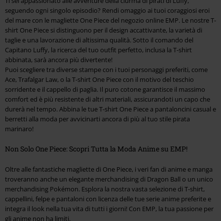
Ti sei appassionato alle avventure della ciurma di pirati di Luffy,
seguendo ogni singolo episodio? Rendi omaggio ai tuoi coraggiosi eroi
del mare con le magliette One Piece del negozio online EMP. Le nostre T-
shirt One Piece si distinguono per il design accattivante, la varietà di
taglie e una lavorazione di altissima qualità. Sotto il comando del
Capitano Luffy, la ricerca del tuo outfit perfetto, inclusa la T-shirt
abbinata, sarà ancora più divertente!
Puoi scegliere tra diverse stampe con i tuoi personaggi preferiti, come
Ace, Trafalgar Law, o la T-shirt One Piece con il motivo del teschio
sorridente e il cappello di paglia. Il puro cotone garantisce il massimo
comfort ed è più resistente di altri materiali, assicurandoti un capo che
durerà nel tempo. Abbina le tue T-shirt One Piece a pantaloncini casual e
berretti alla moda per avvicinarti ancora di più al tuo stile pirata
marinaro!
Non Solo One Piece: Scopri Tutta la Moda Anime su EMP!
Oltre alle fantastiche magliette di One Piece, i veri fan di anime e manga
troveranno anche un elegante merchandising di Dragon Ball o un unico
merchandising Pokémon. Esplora la nostra vasta selezione di T-shirt,
cappellini, felpe e pantaloni con licenza delle tue serie anime preferite e
integra il look nella tua vita di tutti i giorni! Con EMP, la tua passione per
gli anime non ha limiti.