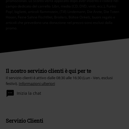
promozionali. Lo sconto verrà applicato dopo aver inserito il codice nel
campo dedicato del carrello. Libri, media (CD, DVD, vinili, ecc.), Funko
Pop!, biglietti, articoli Rammstein, (Till) Lindemann, Die Ärzte, Die Toten
Hosen, Feine Sahne Fischfilet, Broilers, Böhse Onkelz, buoni regalo e
articoli che prevedono una donazione nel prezzo sono esclusi dalla
promo.
Il nostro servizio clienti è qui per te
Il servizio clienti è attivo dalle 08:30 alle 16:30 (Lun - Ven, esclusi
festivi).
Informazioni ulteriori
Inizia la chat
Servizio Clienti