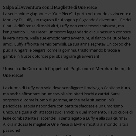
Salpa all'Avventura con il Magliette di One Piece
La serie anime giapponese "One Piece" ti porta nel mondo avvincente di
Monkey D. Luffy, un ragazzo il cui sogno più grande è diventare il Re dei
Pirati. A differenza di molti altri, Luffy non cerca tesori smisurati, ma
l'enigmatico "One Piece", un tesoro leggendario di cui nessuno conosce
la vera natura. Nelle sue emozionanti avventure, al fianco dei suoi fedeli
amici, Luffy affronta nemici temibili. La sua arma segreta? Un corpo che
può allungarsi e piegarsi come la gomma, trasformando braccia e
gambe in fruste dolorose per sbaragliare gli avversari!
Unisciti alla Ciurma di Cappello di Paglia con il Merchandising di
One Piece!
La ciurma di Luffy non solo deve sconfiggere il malvagio Capitano Kuro,
ma anche affrontare innumerevoli altri pirati loschi e cattivi. Sarai
sorpreso di come l'uomo di gomma, anche nelle situazioni più
pericolose, sappia rispondere con battute sfacciate e un umorismo
unico. Ma guai a chi attacca i suoi amici: in quel momento, il suo cuore di
leale combattente si accende! Ti senti legato a Luffy e alla sua ciurma?
Allora indossa le magliette One Piece di EMP e mostra al mondo la tua
passione!