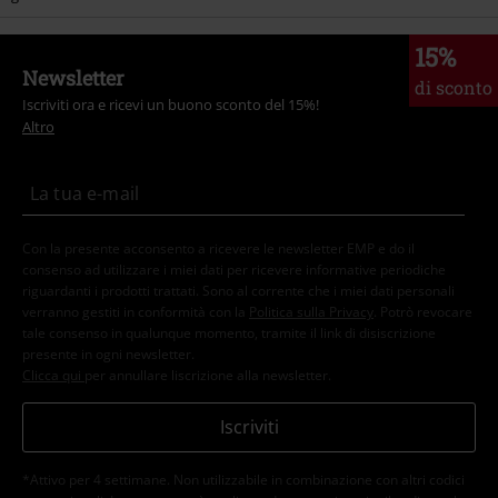
15%
Newsletter
di sconto
Iscriviti ora e ricevi un buono sconto del 15%!
Altro
Con la presente acconsento a ricevere le newsletter EMP e do il
consenso ad utilizzare i miei dati per ricevere informative periodiche
riguardanti i prodotti trattati. Sono al corrente che i miei dati personali
verranno gestiti in conformità con la
Politica sulla Privacy
. Potrò revocare
tale consenso in qualunque momento, tramite il link di disiscrizione
presente in ogni newsletter.
Clicca qui
per annullare liscrizione alla newsletter.
Iscriviti
*Attivo per 4 settimane. Non utilizzabile in combinazione con altri codici