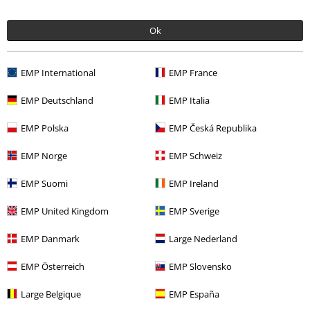
Ok
EMP International
EMP France
EMP Deutschland
EMP Italia
EMP Polska
EMP Česká Republika
EMP Norge
EMP Schweiz
EMP Suomi
EMP Ireland
Quasi esaurito
EMP United Kingdom
EMP Sverige
19,99 €
19,99 €
EMP Danmark
Large Nederland
Devil Fruit
One Piece
T-Shirt
Tony Tony Chopper - The Doctor
One Piece
T-Shirt
EMP Österreich
EMP Slovensko
Large Belgique
EMP España