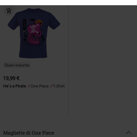
Quasi esaurito
19,99 €
He´s a Pirate
One Piece
T-Shirt
Magliette di One Piece