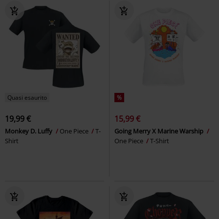
Quasi esaurito
%
19,99 €
15,99 €
Monkey D. Luffy
One Piece
T-
Going Merry X Marine Warship
Shirt
One Piece
T-Shirt