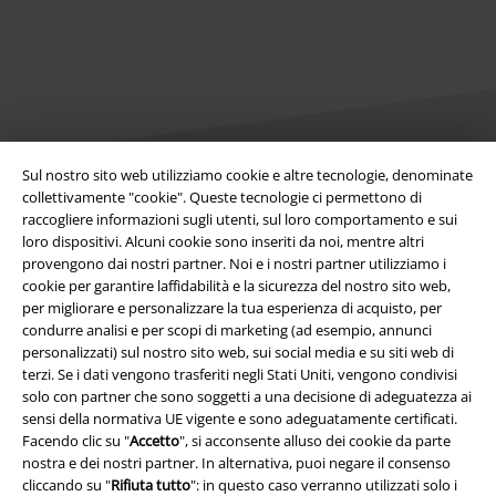
Sul nostro sito web utilizziamo cookie e altre tecnologie, denominate
collettivamente "cookie". Queste tecnologie ci permettono di
Info legali
raccogliere informazioni sugli utenti, sul loro comportamento e sui
loro dispositivi. Alcuni cookie sono inseriti da noi, mentre altri
Termini & Condizioni
provengono dai nostri partner. Noi e i nostri partner utilizziamo i
cookie per garantire laffidabilità e la sicurezza del nostro sito web,
per migliorare e personalizzare la tua esperienza di acquisto, per
Redazione
condurre analisi e per scopi di marketing (ad esempio, annunci
personalizzati) sul nostro sito web, sui social media e su siti web di
Legge sulla Privacy
terzi. Se i dati vengono trasferiti negli Stati Uniti, vengono condivisi
solo con partner che sono soggetti a una decisione di adeguatezza ai
Smaltimento rifiuti e protezione dell’ambiente
sensi della normativa UE vigente e sono adeguatamente certificati.
Facendo clic su "
Accetto
", si acconsente alluso dei cookie da parte
Dichiarazione di Conformità
nostra e dei nostri partner. In alternativa, puoi negare il consenso
cliccando su "
Rifiuta tutto
": in questo caso verranno utilizzati solo i