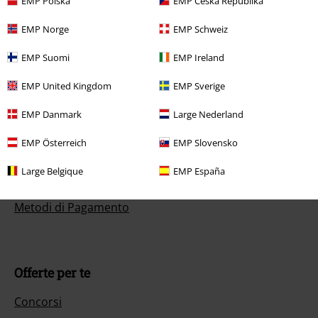
EMP Polska
EMP Česká Republika
EMP Norge
EMP Schweiz
Servizio Clienti
EMP Suomi
EMP Ireland
FAQ
EMP United Kingdom
EMP Sverige
Condizioni di Reso
EMP Danmark
Large Nederland
Rendi un articolo
EMP Österreich
EMP Slovensko
Info taglie
Large Belgique
EMP España
Cancella la tua iscrizione al BSC
Metodi di Pagamento
Offerte per te
Concorsi