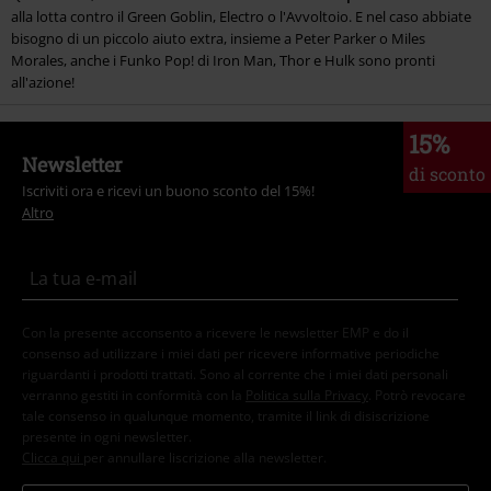
alla lotta contro il Green Goblin, Electro o l'Avvoltoio. E nel caso abbiate
bisogno di un piccolo aiuto extra, insieme a Peter Parker o Miles
Morales, anche i Funko Pop! di Iron Man, Thor e Hulk sono pronti
all'azione!
15%
Newsletter
di sconto
Iscriviti ora e ricevi un buono sconto del 15%!
Altro
Con la presente acconsento a ricevere le newsletter EMP e do il
consenso ad utilizzare i miei dati per ricevere informative periodiche
riguardanti i prodotti trattati. Sono al corrente che i miei dati personali
verranno gestiti in conformità con la
Politica sulla Privacy
. Potrò revocare
tale consenso in qualunque momento, tramite il link di disiscrizione
presente in ogni newsletter.
Clicca qui
per annullare liscrizione alla newsletter.