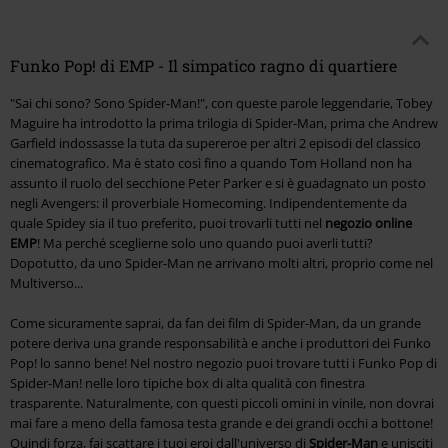
Funko Pop! di EMP - Il simpatico ragno di quartiere
"Sai chi sono? Sono Spider-Man!", con queste parole leggendarie, Tobey
Maguire ha introdotto la prima trilogia di Spider-Man, prima che Andrew
Garfield indossasse la tuta da supereroe per altri 2 episodi del classico
cinematografico. Ma è stato così fino a quando Tom Holland non ha
assunto il ruolo del secchione Peter Parker e si è guadagnato un posto
negli Avengers: il proverbiale Homecoming. Indipendentemente da
quale Spidey sia il tuo preferito, puoi trovarli tutti nel
negozio online
EMP
! Ma perché sceglierne solo uno quando puoi averli tutti?
Dopotutto, da uno Spider-Man ne arrivano molti altri, proprio come nel
Multiverso...
Come sicuramente saprai, da fan dei film di Spider-Man, da un grande
potere deriva una grande responsabilità e anche i produttori dei Funko
Pop! lo sanno bene! Nel nostro negozio puoi trovare tutti i Funko Pop di
Spider-Man! nelle loro tipiche box di alta qualità con finestra
trasparente. Naturalmente, con questi piccoli omini in vinile, non dovrai
mai fare a meno della famosa testa grande e dei grandi occhi a bottone!
Quindi forza, fai scattare i tuoi eroi dall'universo di
Spider-Man
e unisciti