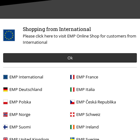
Il nostro servizio clienti è qui per te
Shopping from International
Il servizio clienti è attivo dalle Lunedì alle 08:30 (Lun - Ven, esclusi
Please click here to visit EMP Online Shop for customers from
festivi).
Informazioni ulteriori
International
Inizia la chat
Ok
EMP International
EMP France
Servizio Clienti
EMP Deutschland
EMP Italia
FAQ
EMP Polska
EMP Česká Republika
Condizioni di Reso
EMP Norge
EMP Schweiz
Rendi un articolo
EMP Suomi
EMP Ireland
Info taglie
EMP United Kingdom
EMP Sverige