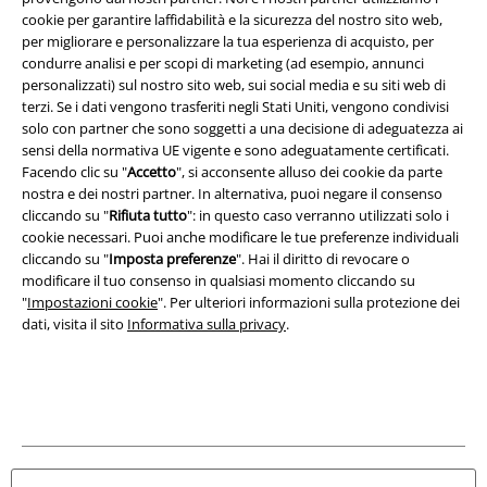
cookie per garantire laffidabilità e la sicurezza del nostro sito web,
Redazione
per migliorare e personalizzare la tua esperienza di acquisto, per
condurre analisi e per scopi di marketing (ad esempio, annunci
personalizzati) sul nostro sito web, sui social media e su siti web di
Legge sulla Privacy
terzi. Se i dati vengono trasferiti negli Stati Uniti, vengono condivisi
solo con partner che sono soggetti a una decisione di adeguatezza ai
Smaltimento rifiuti e protezione dell’ambiente
sensi della normativa UE vigente e sono adeguatamente certificati.
Facendo clic su "
Accetto
", si acconsente alluso dei cookie da parte
Dichiarazione di Conformità
nostra e dei nostri partner. In alternativa, puoi negare il consenso
cliccando su "
Rifiuta tutto
": in questo caso verranno utilizzati solo i
Informazioni sull'accessibilità
cookie necessari. Puoi anche modificare le tue preferenze individuali
cliccando su "
Imposta preferenze
". Hai il diritto di revocare o
modificare il tuo consenso in qualsiasi momento cliccando su
Impostazioni cookie
"
Impostazioni cookie
". Per ulteriori informazioni sulla protezione dei
dati, visita il sito
Informativa sulla privacy
.
Esercita Recesso
I prezzi sono IVA compresa. Spese di
trasporto escluse
© 1986-2026 EMP Mailorder Italia S.r.l.