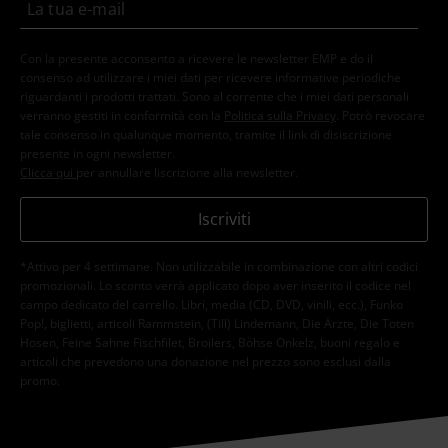
Con la presente acconsento a ricevere le newsletter EMP e do il
consenso ad utilizzare i miei dati per ricevere informative periodiche
riguardanti i prodotti trattati. Sono al corrente che i miei dati personali
verranno gestiti in conformità con la
Politica sulla Privacy
. Potrò revocare
tale consenso in qualunque momento, tramite il link di disiscrizione
presente in ogni newsletter.
Clicca qui
per annullare liscrizione alla newsletter.
Iscriviti
*Attivo per 4 settimane. Non utilizzabile in combinazione con altri codici
promozionali. Lo sconto verrà applicato dopo aver inserito il codice nel
campo dedicato del carrello. Libri, media (CD, DVD, vinili, ecc.), Funko
Pop!, biglietti, articoli Rammstein, (Till) Lindemann, Die Ärzte, Die Toten
Hosen, Feine Sahne Fischfilet, Broilers, Böhse Onkelz, buoni regalo e
articoli che prevedono una donazione nel prezzo sono esclusi dalla
promo.