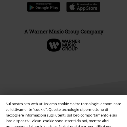
A Warner Music Group Company
Sul nostro sito web utilizziamo cookie e altre tecnologie, denominate
collettivamente "cookie". Queste tecnologie ci permettono di
Info legali
raccogliere informazioni sugli utenti, sul loro comportamento e sui
loro dispositivi. Alcuni cookie sono inseriti da noi, mentre altri
Termini & Condizioni
provengono dai nostri partner. Noi e i nostri partner utilizziamo i