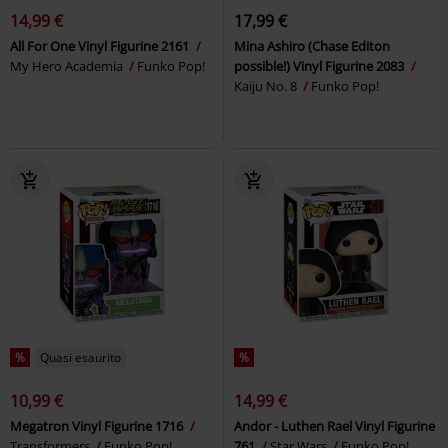
14,99 €
17,99 €
All For One Vinyl Figurine 2161
Mina Ashiro (Chase Editon
My Hero Academia
Funko Pop!
possible!) Vinyl Figurine 2083
Kaiju No. 8
Funko Pop!
%
Quasi esaurito
%
10,99 €
14,99 €
Megatron Vinyl Figurine 1716
Andor - Luthen Rael Vinyl Figurine
Transformers
Funko Pop!
761
Star Wars
Funko Pop!