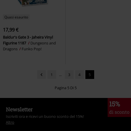
Quasi esaurito
17,99 €
Baldur's Gate 3 - Jaheira Vinyl
Figurine 1187
Dungeons and
Dragons
Funko Pop!
1
...
3
4
5
Pagina 5 Di 5
15%
Newsletter
di sconto
Iscriviti ora e ricevi un buono sconto del 15%!
Altro