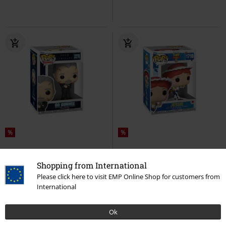
%
%
14,99 €
14,99 €
Shopping from International
Go Gunhee (Pop!) Vinyl Figurine
Jessie Vinyl Figurine 1710
Toy
Please click here to visit EMP Online Shop for customers from
2270
Solo Leveling
Funko Pop!
Story
Funko Pop!
International
Ok