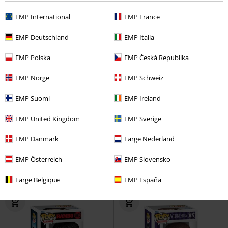
EMP International
EMP France
EMP Deutschland
EMP Italia
EMP Polska
EMP Česká Republika
EMP Norge
EMP Schweiz
EMP Suomi
EMP Ireland
Quasi esaurito
%
EMP United Kingdom
EMP Sverige
17,99 €
14,99 €
Gray (Chase Edition possible!)
Wendy Vinyl Figurine 2289
Fairy
EMP Danmark
Large Nederland
Vinyl Figurine 2287
Fairy Tail
Tail
Funko Pop!
Funko Pop!
EMP Österreich
EMP Slovensko
Large Belgique
EMP España