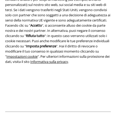
Termini & Condizioni
personalizzati) sul nostro sito web, sui social media e su siti web di
terzi. Se i dati vengono trasferiti negli Stati Uniti, vengono condivisi
Redazione
solo con partner che sono soggetti a una decisione di adeguatezza ai
sensi della normativa UE vigente e sono adeguatamente certificati.
Facendo clic su "
Accetto
", si acconsente alluso dei cookie da parte
Legge sulla Privacy
nostra e dei nostri partner. In alternativa, puoi negare il consenso
cliccando su "
Rifiuta tutto
": in questo caso verranno utilizzati solo i
Smaltimento rifiuti e protezione dell’ambiente
cookie necessari. Puoi anche modificare le tue preferenze individuali
cliccando su "
Imposta preferenze
". Hai il diritto di revocare o
Dichiarazione di Conformità
modificare il tuo consenso in qualsiasi momento cliccando su
"
Impostazioni cookie
". Per ulteriori informazioni sulla protezione dei
Informazioni sull'accessibilità
dati, visita il sito
Informativa sulla privacy
.
Impostazioni cookie
Esercita Recesso
I prezzi sono IVA compresa. Spese di
trasporto escluse
© 1986-2026 EMP Mailorder Italia S.r.l.