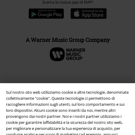
Scarica la nuova app di EMP!
A Warner Music Group Company
Sul nostro sito web utilizziamo cookie e altre tecnologie, denominate
collettivamente "cookie". Queste tecnologie ci permettono di
raccogliere informazioni sugli utenti, sul loro comportamento e sui
loro dispositivi. Alcuni cookie sono inseriti da noi, mentre altri
provengono dai nostri partner. Noi e i nostri partner utilizziamo i
cookie per garantire laffidabilità e la sicurezza del nostro sito web,
Info legali
per migliorare e personalizzare la tua esperienza di acquisto, per
condurre analisi e per scopi di marketing (ad esempio, annunci