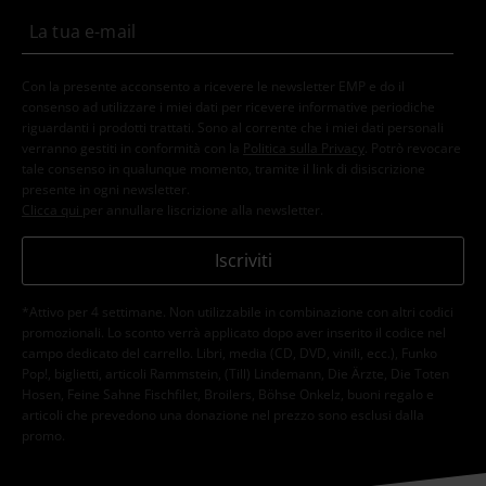
Con la presente acconsento a ricevere le newsletter EMP e do il
consenso ad utilizzare i miei dati per ricevere informative periodiche
riguardanti i prodotti trattati. Sono al corrente che i miei dati personali
verranno gestiti in conformità con la
Politica sulla Privacy
. Potrò revocare
tale consenso in qualunque momento, tramite il link di disiscrizione
presente in ogni newsletter.
Clicca qui
per annullare liscrizione alla newsletter.
Iscriviti
*Attivo per 4 settimane. Non utilizzabile in combinazione con altri codici
promozionali. Lo sconto verrà applicato dopo aver inserito il codice nel
campo dedicato del carrello. Libri, media (CD, DVD, vinili, ecc.), Funko
Pop!, biglietti, articoli Rammstein, (Till) Lindemann, Die Ärzte, Die Toten
Hosen, Feine Sahne Fischfilet, Broilers, Böhse Onkelz, buoni regalo e
articoli che prevedono una donazione nel prezzo sono esclusi dalla
promo.