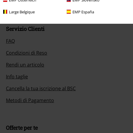
Inizia la chat
Large Belgique
EMP España
Servizio Clienti
FAQ
Condizioni di Reso
Rendi un articolo
Info taglie
Cancella la tua iscrizione al BSC
Metodi di Pagamento
Offerte per te