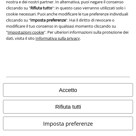
nostra e dei nostri partner. In alternativa, puoi negare il consenso
Dichiarazione di Conformità
cliccando su "
Rifiuta tutto
": in questo caso verranno utilizzati solo i
cookie necessari. Puoi anche modificare le tue preferenze individuali
Informazioni sull'accessibilità
cliccando su "
Imposta preferenze
". Hai il diritto di revocare o
modificare il tuo consenso in qualsiasi momento cliccando su
Impostazioni cookie
"
Impostazioni cookie
". Per ulteriori informazioni sulla protezione dei
dati, visita il sito
Informativa sulla privacy
.
Esercita Recesso
I prezzi sono IVA compresa. Spese di
trasporto escluse
© 1986-2026 EMP Mailorder Italia S.r.l.
Accetto
Gli altri shop EMP nel mondo
Rifiuta tutti
EMP International
Imposta preferenze
EMP France
EMP Deutschland