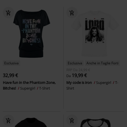
Esclusiva
Esclusiva
Anche in Taglie Forti
RRP
Da
24,99 €
32,99 €
19,99 €
Da
Have fun in the Phantom Zone,
My code is iron
Supergirl
T-
Bitches!
Supergirl
T-Shirt
Shirt