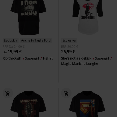
Esclusiva
Anche in Taglie Forti
Esclusiva
RRP
Da
24,99 €
RRP
29,99 €
19,99 €
26,99 €
Da
Rip through
Supergirl
T-Shirt
She's not a sidekick
Supergirl
Maglia Maniche Lunghe