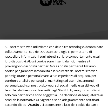
Sul nostro sito web utilizziamo cookie e altre tecnologie, denominate
collettivamente "cookie". Queste tecnologie ci permettono di
raccogliere informazioni sugli utenti, sul loro comportamento e sui
Info legali
loro dispositivi. Alcuni cookie sono inseriti da noi, mentre altri
provengono dai nostri partner. Noi e i nostri partner utilizziamo i
Termini & Condizioni
cookie per garantire laffidabilità e la sicurezza del nostro sito web,
per migliorare e personalizzare la tua esperienza di acquisto, per
Redazione
condurre analisi e per scopi di marketing (ad esempio, annunci
personalizzati) sul nostro sito web, sui social media e su siti web di
Legge sulla Privacy
terzi. Se i dati vengono trasferiti negli Stati Uniti, vengono condivisi
solo con partner che sono soggetti a una decisione di adeguatezza ai
Smaltimento rifiuti e protezione dell’ambiente
sensi della normativa UE vigente e sono adeguatamente certificati.
Facendo clic su "
Accetto
", si acconsente alluso dei cookie da parte