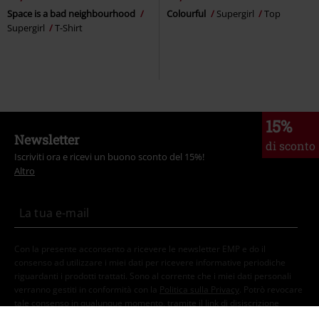
Space is a bad neighbourhood
Colourful
Supergirl
Top
Supergirl
T-Shirt
15%
Newsletter
di sconto
Iscriviti ora e ricevi un buono sconto del 15%!
Altro
Con la presente acconsento a ricevere le newsletter EMP e do il
consenso ad utilizzare i miei dati per ricevere informative periodiche
riguardanti i prodotti trattati. Sono al corrente che i miei dati personali
verranno gestiti in conformità con la
Politica sulla Privacy
. Potrò revocare
tale consenso in qualunque momento, tramite il link di disiscrizione
presente in ogni newsletter.