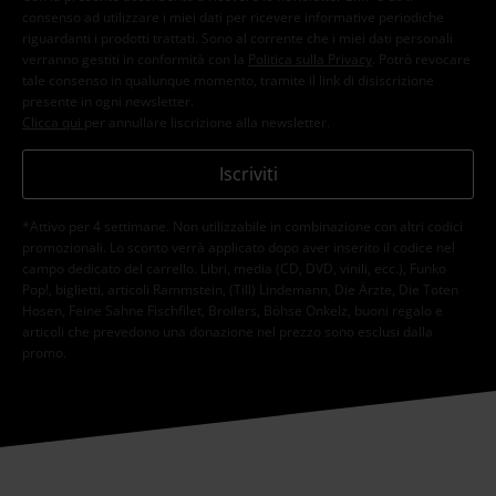
consenso ad utilizzare i miei dati per ricevere informative periodiche
riguardanti i prodotti trattati. Sono al corrente che i miei dati personali
verranno gestiti in conformità con la
Politica sulla Privacy
. Potrò revocare
tale consenso in qualunque momento, tramite il link di disiscrizione
presente in ogni newsletter.
Clicca qui
per annullare liscrizione alla newsletter.
Iscriviti
*Attivo per 4 settimane. Non utilizzabile in combinazione con altri codici
promozionali. Lo sconto verrà applicato dopo aver inserito il codice nel
campo dedicato del carrello. Libri, media (CD, DVD, vinili, ecc.), Funko
Pop!, biglietti, articoli Rammstein, (Till) Lindemann, Die Ärzte, Die Toten
Hosen, Feine Sahne Fischfilet, Broilers, Böhse Onkelz, buoni regalo e
articoli che prevedono una donazione nel prezzo sono esclusi dalla
promo.