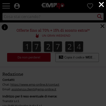
×
EMP
0
-
Musica,
Cerca
Cerca
Punto
Film,
nel
di
Serie
catalogo
ritiro
TV
Offerte fino al 70% + 15% di sconto extra!*
&
UN GRAN WEEKEND
Videogame
merch
1
7
2
7
2
4
1
7
2
7
2
3
5
3
4
-
Abbigliamento
Alternativo
Da non perdere!
Copia il codice
WEEKEND
Redazione
Contatti:
Chat:
https://www.emp-online.it/contact
Email:
assistenza.clienti@emp-online.it
Indirizzo per il reso eventuale di merce:
Transtir s.r.l.
c/o EMP Mailorder Italia S.r.l.