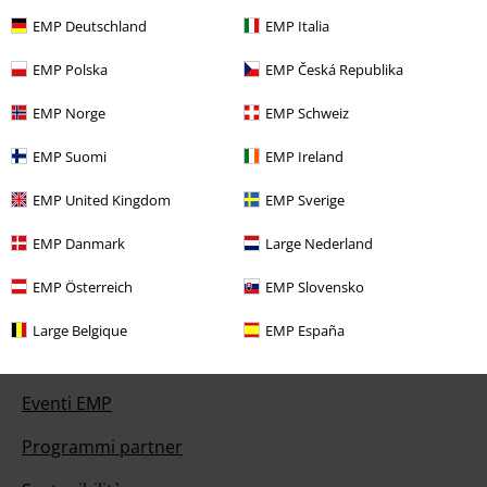
EMP Deutschland
EMP Italia
EMP Polska
EMP Česká Republika
Offerte per te
EMP Norge
EMP Schweiz
Concorsi
EMP Suomi
EMP Ireland
Regala un buono EMP
EMP United Kingdom
EMP Sverige
Sconto EMP per studenti
EMP Danmark
Large Nederland
EMP Backstage Club
EMP Österreich
EMP Slovensko
Large Belgique
EMP España
Informazioni su EMP
Eventi EMP
Programmi partner