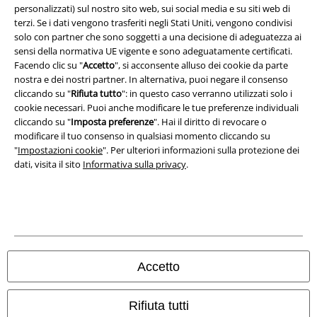
Legge sulla Privacy
personalizzati) sul nostro sito web, sui social media e su siti web di
terzi. Se i dati vengono trasferiti negli Stati Uniti, vengono condivisi
Smaltimento rifiuti e protezione dell’ambiente
solo con partner che sono soggetti a una decisione di adeguatezza ai
sensi della normativa UE vigente e sono adeguatamente certificati.
Dichiarazione di Conformità
Facendo clic su "
Accetto
", si acconsente alluso dei cookie da parte
nostra e dei nostri partner. In alternativa, puoi negare il consenso
cliccando su "
Rifiuta tutto
": in questo caso verranno utilizzati solo i
Informazioni sull'accessibilità
cookie necessari. Puoi anche modificare le tue preferenze individuali
cliccando su "
Imposta preferenze
". Hai il diritto di revocare o
Impostazioni cookie
modificare il tuo consenso in qualsiasi momento cliccando su
"
Impostazioni cookie
". Per ulteriori informazioni sulla protezione dei
Esercita Recesso
dati, visita il sito
Informativa sulla privacy
.
I prezzi sono IVA compresa. Spese di
trasporto escluse
© 1986-2026 EMP Mailorder Italia S.r.l.
Accetto
Gli altri shop EMP nel mondo
Rifiuta tutti