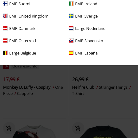
EMP Suomi
EMP Ireland
EMP United Kingdom
EMP Sverige
EMP Danmark
Large Nederland
EMP Österreich
EMP Slovensko
Large Belgique
EMP España
%
Quasi esaurito
17,99 €
26,99 €
Monkey D. Luffy - Cosplay
One
Hellfire Club
Stranger Things
Piece
Cappello
T-Shirt