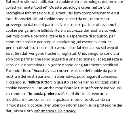
Sul nostro sito web utilizziamo cookie e altre tecnologie, denominate
collettivamente "cookie". Queste tecnologie ci permettono di
raccogliere informazioni sugli utenti, sul loro comportamento e sui
loro dispositivi. Alcuni cookie sono inseriti da noi, mentre altri
provengono dai nostri partner. Noi e i nostri partner utilizziamo i
cookie per garantire laffidabilità e la sicurezza del nostro sito web,
per migliorare e personalizzare la tua esperienza di acquisto, per
condurre analisi e per scopi di marketing (ad esempio, annunci
personalizzati) sul nostro sito web, sui social media e su siti web di
terzi. Se i dati vengono trasferiti negli Stati Uniti, vengono condivisi
solo con partner che sono soggetti a una decisione di adeguatezza ai
sensi della normativa UE vigente e sono adeguatamente certificati.
Facendo clic su "
Accetto
", si acconsente alluso dei cookie da parte
-31%
Esclusiva
-15%
Esclusiva
nostra e dei nostri partner. In alternativa, puoi negare il consenso
RRP
Da
44,99 €
RRP
Da
37,99 €
cliccando su "
Rifiuta tutto
": in questo caso verranno utilizzati solo i
30,99 €
32,29 €
Da
Da
cookie necessari. Puoi anche modificare le tue preferenze individuali
Snoopy
Peanuts
Pigiama
Coyote
Looney Tunes
Pigiama
cliccando su "
Imposta preferenze
". Hai il diritto di revocare o
modificare il tuo consenso in qualsiasi momento cliccando su
"
Impostazioni cookie
". Per ulteriori informazioni sulla protezione dei
dati, visita il sito
Informativa sulla privacy
.