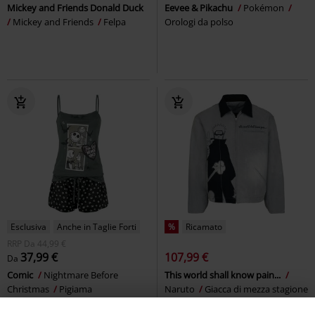
Mickey and Friends Donald Duck
Eevee & Pikachu
Pokémon
Mickey and Friends
Felpa
Orologi da polso
Esclusiva
Anche in Taglie Forti
%
Ricamato
RRP
Da
44,99 €
37,99 €
107,99 €
Da
Comic
Nightmare Before
This world shall know pain...
Christmas
Pigiama
Naruto
Giacca di mezza stagione