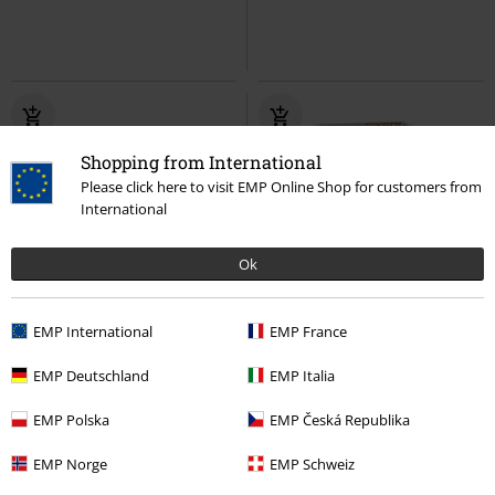
Shopping from International
Please click here to visit EMP Online Shop for customers from
International
Ok
%
Novità
Novità
EMP International
EMP France
7,99 €
17,99 €
EMP Deutschland
EMP Italia
Characters - Mystery
Ranma 1/2
Ryuk Vinyl Figurine 2382
Death
Pendente zaino
Note
Funko Pop!
EMP Polska
EMP Česká Republika
EMP Norge
EMP Schweiz