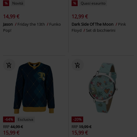
%
Novità
%
Quasi esaurito
14,99 €
12,99 €
Jason
Friday the 13th
Funko
Dark Side Of The Moon
Pink
Pop!
Floyd
Set di bicchierini
-64%
Esclusiva
-20%
RRP
44,99 €
RRP
19,99 €
15,99 €
15,99 €