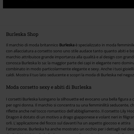
Burleska Shop
Il marchio di moda britannico
Burleska
è specializzato in moda femminile
con allacciatura a corsetto sono uno stile audace tanto quanto abiti e bole
marchio attribuisce grande importanza alla qualità e al design con grand
conosca Burleska lo sa: la maggior parte dei capi in elegante nero domina
combinato in modo particolarmente elegante e sexy. Anche i tuoi gioielli 
caldi. Mostra il tuo lato seducente e scopri la moda di Burleska nel nego
Moda corsetto sexy e abiti di Burleska
I corsetti Burleska lusingano la silhouette ed evocano una bella figura a c
per ogni donna. Il marchio si concentra su una femminilità seducente, ch
riflette anche nel tocco romantico dell'abbigliamento. Il corsetto Lily H
Dragon è dotato di un motivo a drago giapponese e volant neri in filigran
orli. L'applicazione del fiocco sul davanti ha un aspetto giocoso e attira
l'attenzione. Burleska ha anche mostrato un occhio per i dettagli nel des