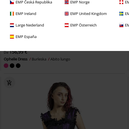
EMP Česká Republika
EMP Norge
EM
EMP Ireland
EMP United Kingdom
EM
Large Nederland
EMP Österreich
EM
EMP España
Anche in Taglie Forti
156,99 €
Da
Ophelie Dress
Burleska
Abito lungo