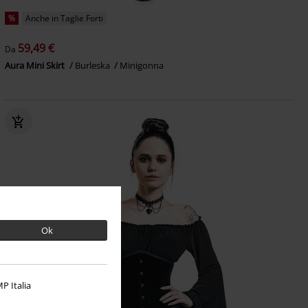
%
Anche in Taglie Forti
59,49 €
Da
Aura Mini Skirt
Burleska
Minigonna
Ok
P Italia