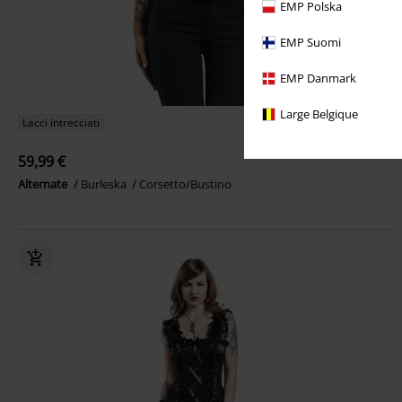
EMP Polska
EMP Suomi
EMP Danmark
Large Belgique
Lacci intrecciati
59,99 €
Alternate
Burleska
Corsetto/Bustino