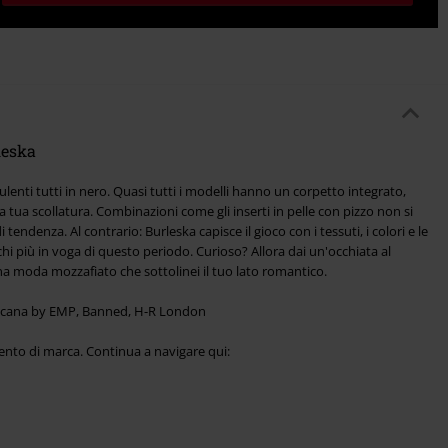
leska
lenti tutti in nero. Quasi tutti i modelli hanno un corpetto integrato,
tua scollatura. Combinazioni come gli inserti in pelle con pizzo non si
tendenza. Al contrario: Burleska capisce il gioco con i tessuti, i colori e le
i più in voga di questo periodo. Curioso? Allora dai un'occhiata al
a moda mozzafiato che sottolinei il tuo lato romantico.
thicana by EMP, Banned, H-R London
ento di marca. Continua a navigare qui: