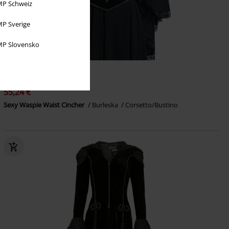
P Schweiz
P Sverige
P Slovensko
%
Lacci intrecciati
55,24 €
Sexy Waspie Waist Cincher
Burleska
Corsetto/Bustino