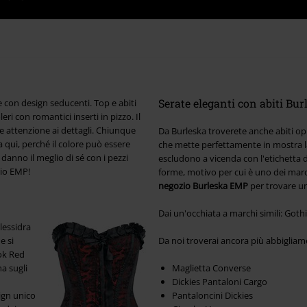
Serate eleganti con abiti Bur
 con design seducenti. Top e abiti
ri con romantici inserti in pizzo. Il
e attenzione ai dettagli. Chiunque
Da Burleska troverete anche abiti opu
 qui, perché il colore può essere
che mette perfettamente in mostra la 
danno il meglio di sé con i pezzi
escludono a vicenda con l'etichetta di 
zio EMP!
forme, motivo per cui è uno dei march
negozio Burleska EMP
per trovare un
Dai un'occhiata a marchi simili: Go
lessidra
e si
Da noi troverai ancora più abbigliam
ook Red
a sugli
Maglietta Converse
Dickies Pantaloni Cargo
ign unico
Pantaloncini Dickies