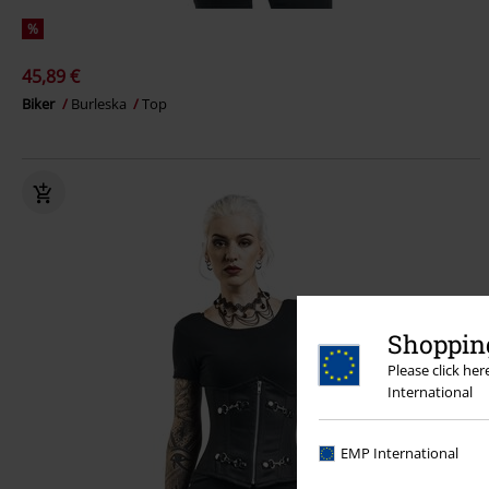
%
45,89 €
Biker
Burleska
Top
Shopping
Please click he
International
EMP International