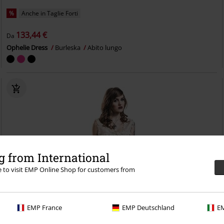
%
Anche in Taglie Forti
133,44 €
Da
Ophelie Dress
Burleska
Abito lungo
 from International
re to visit EMP Online Shop for customers from
EMP France
EMP Deutschland
EM