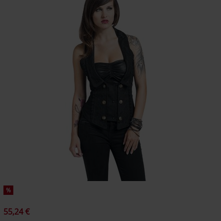
%
55,24 €