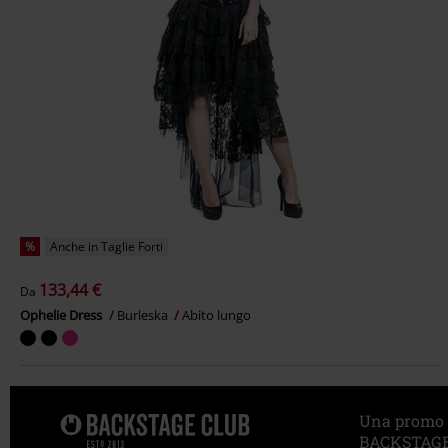
%
Anche in Taglie Forti
133,44 €
Da
Ophelie Dress
Burleska
Abito lungo
Una promo sp
BACKSTAGE