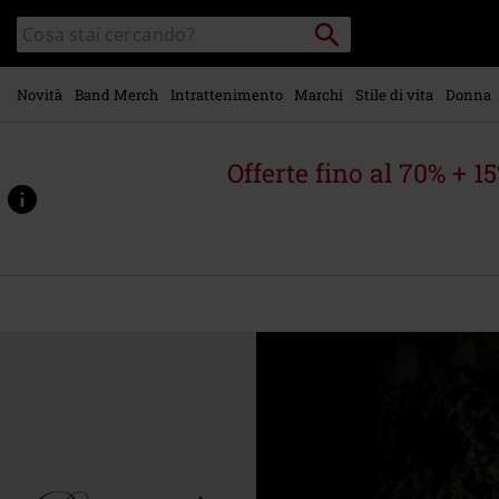
Vai al
Cerca
Cerca
contenuto
Punto
nel
di
principale
catalogo
ritiro
Novità
Band Merch
Intrattenimento
Marchi
Stile di vita
Donna
Offerte fino al 70% + 1