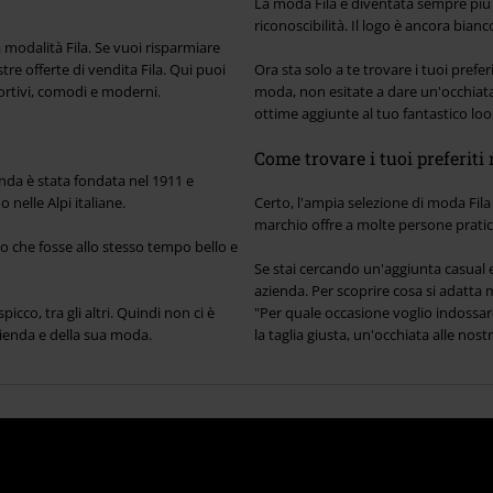
La moda Fila è diventata sempre più 
riconoscibilità. Il logo è ancora bianco,
a modalità Fila. Se vuoi risparmiare
e offerte di vendita Fila. Qui puoi
Ora sta solo a te trovare i tuoi preferi
ortivi, comodi e moderni.
moda, non esitate a dare un'occhiata i
ottime aggiunte al tuo fantastico look
Come trovare i tuoi preferiti 
enda è stata fondata nel 1911 e
nelle Alpi italiane.
Certo, l'ampia selezione di moda Fila
marchio offre a molte persone pratic
no che fosse allo stesso tempo bello e
Se stai cercando un'aggiunta casual 
azienda. Per scoprire cosa si adatta
cco, tra gli altri. Quindi non ci è
"Per quale occasione voglio indossare 
ienda e della sua moda.
la taglia giusta, un'occhiata alle nostr