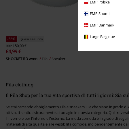
EMP Polska
EMP Suomi
EMP Danmark
Large Belgique
-56%
Quasi esaurito
RRP
150,00 €
64,99 €
SHOCKET RD wmn
Fila
Sneaker
Fila clothing
Il Fila Shop per la tua vita sportiva di tutti i giorni: Sia 
Se stai cercando abbigliamento Fila e sneakers Fila che siano in grado di 
attivo, ti sentirai sicuramente a tuo agio in questa categoria. Qui trovera
l'inverno e per l'interno e l'esterno. La moda comoda è in grado di seguir
materiali di alta qualità e alle vestibilità comode, indipendentemente dal 