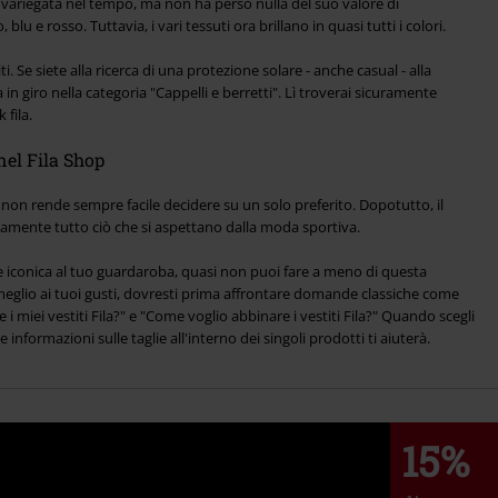
variegata nel tempo, ma non ha perso nulla del suo valore di
 blu e rosso. Tuttavia, i vari tessuti ora brillano in quasi tutti i colori.
ti. Se siete alla ricerca di una protezione solare - anche casual - alla
n giro nella categoria "Cappelli e berretti". Lì troverai sicuramente
 fila.
nel Fila Shop
 non rende sempre facile decidere su un solo preferito. Dopotutto, il
amente tutto ciò che si aspettano dalla moda sportiva.
e iconica al tuo guardaroba, quasi non puoi fare a meno di questa
 meglio ai tuoi gusti, dovresti prima affrontare domande classiche come
i miei vestiti Fila?" e "Come voglio abbinare i vestiti Fila?" Quando scegli
e informazioni sulle taglie all'interno dei singoli prodotti ti aiuterà.
15%