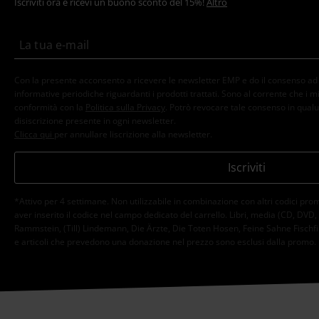
Iscriviti ora e ricevi un buono sconto del 15%!
Altro
Con la presente acconsento a ricevere le newsletter EMP e do il consenso ad ut
informative periodiche riguardanti i prodotti trattati. Sono al corrente che i mi
conformità con la
Politica sulla Privacy
. Potrò revocare tale consenso in qualu
disiscrizione presente in ogni newsletter.
Clicca qui
per annullare liscrizione alla newsletter.
Iscriviti
*Attivo per 4 settimane. Non utilizzabile in combinazione con altri codici pro
aver inserito il codice nel campo dedicato del carrello. Libri, media (CD, DVD, vini
Rammstein, (Till) Lindemann, Die Ärzte, Die Toten Hosen, Feine Sahne Fischfil
e articoli che prevedono una donazione nel prezzo sono esclusi dalla promo.