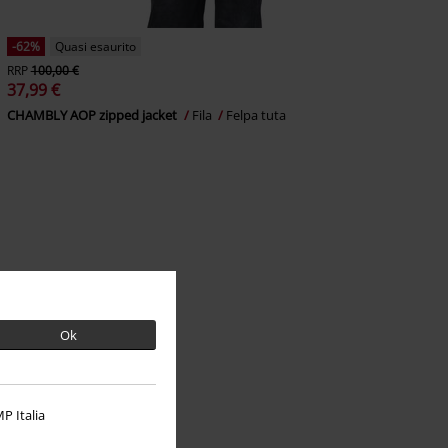
-62%
Quasi esaurito
RRP
100,00 €
37,99 €
CHAMBLY AOP zipped jacket
Fila
Felpa tuta
Ok
P Italia