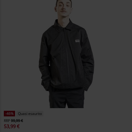
-46%
Quasi esaurito
RRP
99,99 €
53,99 €