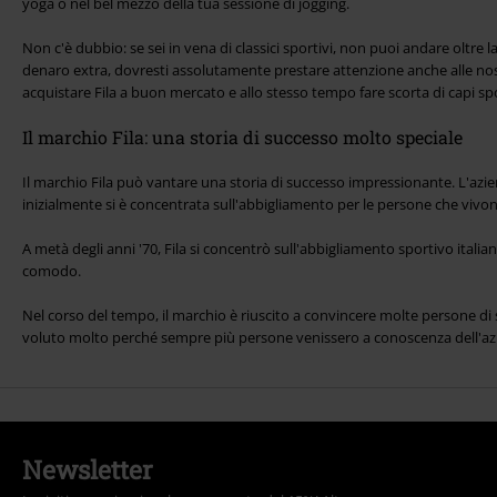
yoga o nel bel mezzo della tua sessione di jogging.
Non c'è dubbio: se sei in vena di classici sportivi, non puoi andare oltre l
denaro extra, dovresti assolutamente prestare attenzione anche alle nostr
acquistare Fila a buon mercato e allo stesso tempo fare scorta di capi sp
Il marchio Fila: una storia di successo molto speciale
Il marchio Fila può vantare una storia di successo impressionante. L'azi
inizialmente si è concentrata sull'abbigliamento per le persone che vivono 
A metà degli anni '70, Fila si concentrò sull'abbigliamento sportivo italia
comodo.
Nel corso del tempo, il marchio è riuscito a convincere molte persone di spi
voluto molto perché sempre più persone venissero a conoscenza dell'az
Newsletter