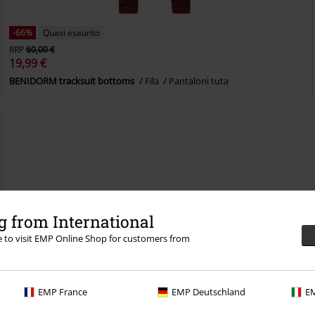
-66%
Quasi esaurito
RRP
60,00 €
19,99 €
BENIDORM tracksuit bottoms
Fila
Pantaloni tuta
 from International
re to visit EMP Online Shop for customers from
EMP France
EMP Deutschland
EM