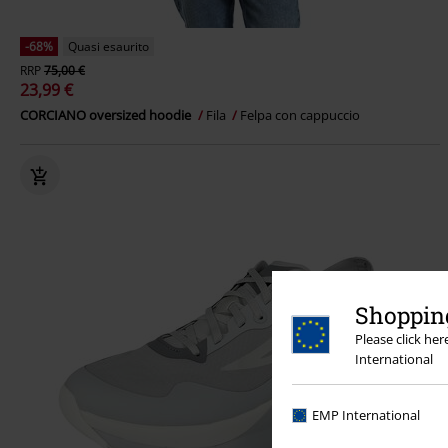
-68%
Quasi esaurito
RRP
75,00 €
23,99 €
CORCIANO oversized hoodie
Fila
Felpa con cappuccio
Shopping
Please click he
International
EMP International