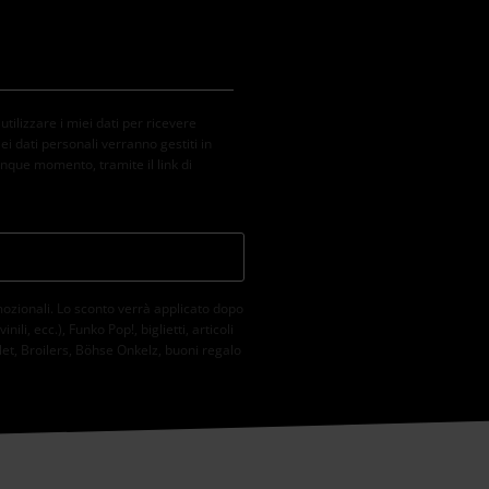
ilizzare i miei dati per ricevere
ei dati personali verranno gestiti in
nque momento, tramite il link di
mozionali. Lo sconto verrà applicato dopo
li, ecc.), Funko Pop!, biglietti, articoli
et, Broilers, Böhse Onkelz, buoni regalo