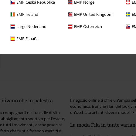
EMP Česká Republika
EMP Norge
EM
EMP Ireland
EMP United Kingdom
EM
Large Nederland
EMP Österreich
EM
EMP España
sul divano che in palestra
Il negozio online ti offre un'ampia s
economico. E anche i fan del look vin
un'occhiata ai tanti diversi modelli Fi
accompagnarti nel tuo stile di vita
i abbigliamento sportivo per l'estate,
La moda Fila in tante varian
e tutti i movimenti, anche grazie ai
fatto che tu stia facendo esercizi di