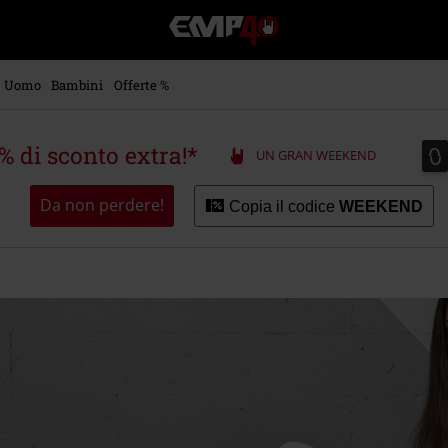
EMP
-
Musica,
Film,
Uomo
Bambini
Offerte %
Serie
TV
&
0
0
5% di sconto extra!*
UN GRAN WEEKEND
Videogame
merch
-
Da non perdere!
Copia il codice
WEEKEND
Abbigliamento
Alternativo