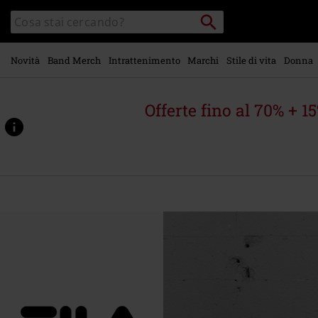
Vai al
Cerca
Cerca
contenuto
Punto
nel
di
principale
catalogo
ritiro
Novità
Band Merch
Intrattenimento
Marchi
Stile di vita
Donna
Offerte fino al 70% + 1