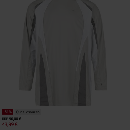
-51%
Quasi esaurito
RRP
90,00 €
43,99 €