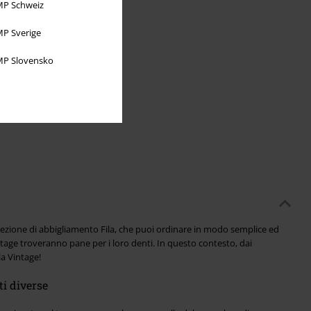
P Schweiz
P Sverige
P Slovensko
elezione di abbigliamento Fila, che puoi ordinare in modo semplice ed
tage troveranno pane per i loro denti. In questo contesto, dai
la Vintage!
ti diverse