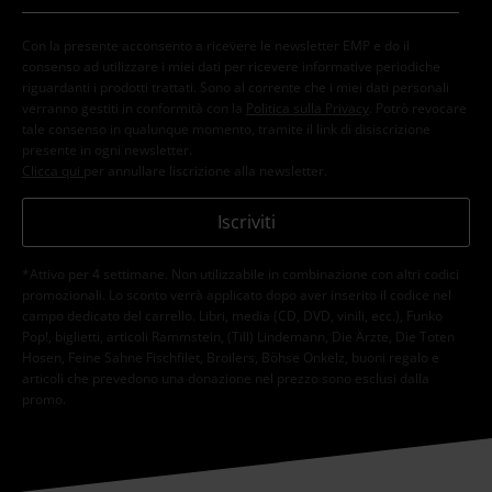
Con la presente acconsento a ricevere le newsletter EMP e do il
consenso ad utilizzare i miei dati per ricevere informative periodiche
riguardanti i prodotti trattati. Sono al corrente che i miei dati personali
verranno gestiti in conformità con la
Politica sulla Privacy
. Potrò revocare
tale consenso in qualunque momento, tramite il link di disiscrizione
presente in ogni newsletter.
Clicca qui
per annullare liscrizione alla newsletter.
Iscriviti
*Attivo per 4 settimane. Non utilizzabile in combinazione con altri codici
promozionali. Lo sconto verrà applicato dopo aver inserito il codice nel
campo dedicato del carrello. Libri, media (CD, DVD, vinili, ecc.), Funko
Pop!, biglietti, articoli Rammstein, (Till) Lindemann, Die Ärzte, Die Toten
Hosen, Feine Sahne Fischfilet, Broilers, Böhse Onkelz, buoni regalo e
articoli che prevedono una donazione nel prezzo sono esclusi dalla
promo.