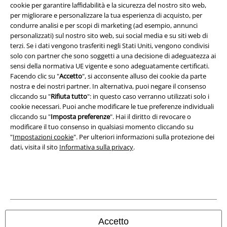
cookie per garantire laffidabilità e la sicurezza del nostro sito web,
Redazione
per migliorare e personalizzare la tua esperienza di acquisto, per
condurre analisi e per scopi di marketing (ad esempio, annunci
Legge sulla Privacy
personalizzati) sul nostro sito web, sui social media e su siti web di
terzi. Se i dati vengono trasferiti negli Stati Uniti, vengono condivisi
Smaltimento rifiuti e protezione dell’ambiente
solo con partner che sono soggetti a una decisione di adeguatezza ai
sensi della normativa UE vigente e sono adeguatamente certificati.
Facendo clic su "
Accetto
", si acconsente alluso dei cookie da parte
Dichiarazione di Conformità
nostra e dei nostri partner. In alternativa, puoi negare il consenso
cliccando su "
Rifiuta tutto
": in questo caso verranno utilizzati solo i
Informazioni sull'accessibilità
cookie necessari. Puoi anche modificare le tue preferenze individuali
cliccando su "
Imposta preferenze
". Hai il diritto di revocare o
Impostazioni cookie
modificare il tuo consenso in qualsiasi momento cliccando su
"
Impostazioni cookie
". Per ulteriori informazioni sulla protezione dei
Esercita Recesso
dati, visita il sito
Informativa sulla privacy
.
I prezzi sono IVA compresa. Spese di
trasporto escluse
© 1986-2026 EMP Mailorder Italia S.r.l.
Accetto