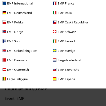
EMP International
EMP France
Metodi di Pagamento
EMP Deutschland
EMP Italia
EMP Polska
EMP Česká Republika
Offerte per te
EMP Norge
EMP Schweiz
Concorsi
EMP Suomi
EMP Ireland
Regala un buono EMP
EMP United Kingdom
EMP Sverige
Sconto EMP per studenti
EMP Danmark
Large Nederland
EMP Backstage Club
EMP Österreich
EMP Slovensko
Large Belgique
EMP España
Informazioni su EMP
Eventi EMP