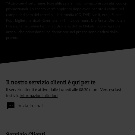
*Attivo per 4 settimane. Non utilizzabile in combinazione con altri codici
promozionali. Lo sconto verrà applicato dopo aver inserito il codice nel
campo dedicato del carrello. Libri, media (CD, DVD, vinili, ecc.), Funko
Pop!, biglietti, articoli Rammstein, (Till) Lindemann, Die Ärzte, Die Toten
Hosen, Feine Sahne Fischfilet, Broilers, Böhse Onkelz, buoni regalo e
articoli che prevedono una donazione nel prezzo sono esclusi dalla
promo.
Il nostro servizio clienti è qui per te
Il servizio clienti è attivo dalle Lunedì alle 08:30 (Lun - Ven, esclusi
festivi).
Informazioni ulteriori
Inizia la chat
Servizio Clienti