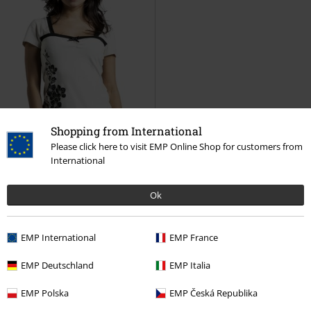
Shopping from International
Please click here to visit EMP Online Shop for customers from
International
Ok
Quasi esaurito
Esclusiva
37,99 €
EMP International
EMP France
Asia Dreams - Blossom Top
Pussy Deluxe
T-Shirt
EMP Deutschland
EMP Italia
EMP Polska
EMP Česká Republika