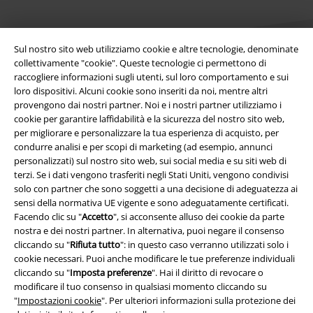
Sul nostro sito web utilizziamo cookie e altre tecnologie, denominate
collettivamente "cookie". Queste tecnologie ci permettono di
raccogliere informazioni sugli utenti, sul loro comportamento e sui
loro dispositivi. Alcuni cookie sono inseriti da noi, mentre altri
Info legali
provengono dai nostri partner. Noi e i nostri partner utilizziamo i
cookie per garantire laffidabilità e la sicurezza del nostro sito web,
Termini & Condizioni
per migliorare e personalizzare la tua esperienza di acquisto, per
condurre analisi e per scopi di marketing (ad esempio, annunci
Redazione
personalizzati) sul nostro sito web, sui social media e su siti web di
terzi. Se i dati vengono trasferiti negli Stati Uniti, vengono condivisi
Legge sulla Privacy
solo con partner che sono soggetti a una decisione di adeguatezza ai
sensi della normativa UE vigente e sono adeguatamente certificati.
Facendo clic su "
Accetto
", si acconsente alluso dei cookie da parte
Smaltimento rifiuti e protezione dell’ambiente
nostra e dei nostri partner. In alternativa, puoi negare il consenso
cliccando su "
Rifiuta tutto
": in questo caso verranno utilizzati solo i
Dichiarazione di Conformità
cookie necessari. Puoi anche modificare le tue preferenze individuali
cliccando su "
Imposta preferenze
". Hai il diritto di revocare o
Informazioni sull'accessibilità
modificare il tuo consenso in qualsiasi momento cliccando su
"
Impostazioni cookie
". Per ulteriori informazioni sulla protezione dei