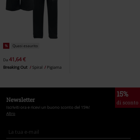
%
Quasi esaurito
41,64 €
Da
Breaking Out
Spiral
Pigiama
15%
Newsletter
di sconto
Iscriviti ora e ricevi un buono sconto del 15%!
Altro