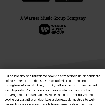
A Warner Music Group Company
Sul nostro sito web utilizziamo cookie e altre tecnologie, denominate
collettivamente "cookie". Queste tecnologie ci permettono di
raccogliere informazioni sugli utenti, sul loro comportamento e sui
Info legali
loro dispositivi. Alcuni cookie sono inseriti da noi, mentre altri
Termini & Condizioni
provengono dai nostri partner. Noi e i nostri partner utilizziamo i
cookie per garantire laffidabilità e la sicurezza del nostro sito web,
per migliorare e personalizzare la tua esperienza di acquisto, per
Redazione