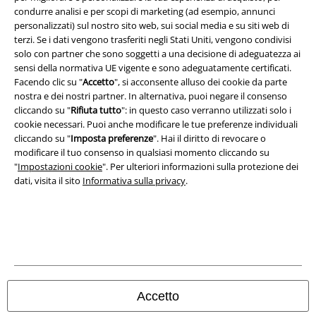
condurre analisi e per scopi di marketing (ad esempio, annunci
personalizzati) sul nostro sito web, sui social media e su siti web di
Legge sulla Privacy
terzi. Se i dati vengono trasferiti negli Stati Uniti, vengono condivisi
solo con partner che sono soggetti a una decisione di adeguatezza ai
Smaltimento rifiuti e protezione dell’ambiente
sensi della normativa UE vigente e sono adeguatamente certificati.
Facendo clic su "
Accetto
", si acconsente alluso dei cookie da parte
Dichiarazione di Conformità
nostra e dei nostri partner. In alternativa, puoi negare il consenso
cliccando su "
Rifiuta tutto
": in questo caso verranno utilizzati solo i
cookie necessari. Puoi anche modificare le tue preferenze individuali
Informazioni sull'accessibilità
cliccando su "
Imposta preferenze
". Hai il diritto di revocare o
modificare il tuo consenso in qualsiasi momento cliccando su
Impostazioni cookie
"
Impostazioni cookie
". Per ulteriori informazioni sulla protezione dei
dati, visita il sito
Informativa sulla privacy
.
Esercita Recesso
I prezzi sono IVA compresa. Spese di
trasporto escluse
© 1986-2026 EMP Mailorder Italia S.r.l.
Accetto
Gli altri shop EMP nel mondo