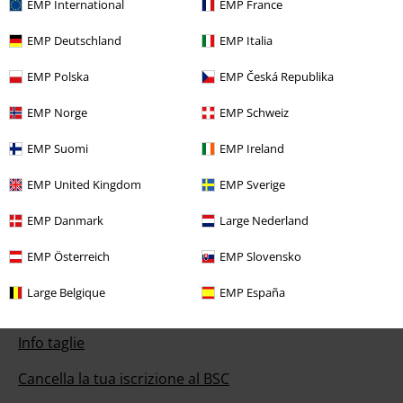
EMP International
EMP France
Il nostro servizio clienti è qui per te
EMP Deutschland
EMP Italia
Il servizio clienti è attivo dalle 08:30 alle 16:30 (Lun - Ven, esclusi
EMP Polska
EMP Česká Republika
festivi).
Informazioni ulteriori
Inizia la chat
EMP Norge
EMP Schweiz
EMP Suomi
EMP Ireland
EMP United Kingdom
EMP Sverige
Servizio Clienti
EMP Danmark
Large Nederland
FAQ
EMP Österreich
EMP Slovensko
Condizioni di Reso
Large Belgique
EMP España
Rendi un articolo
Info taglie
Cancella la tua iscrizione al BSC