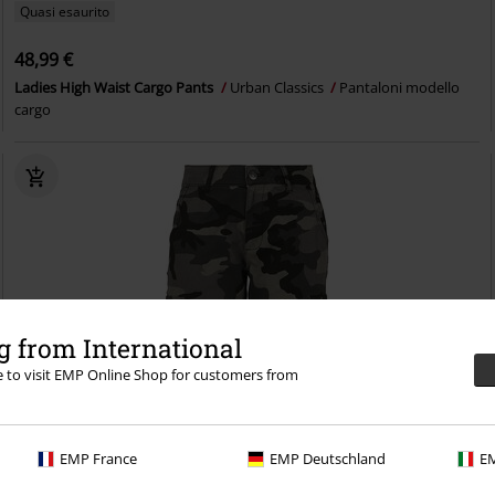
Quasi esaurito
48,99 €
Ladies High Waist Cargo Pants
Urban Classics
Pantaloni modello
cargo
 from International
re to visit EMP Online Shop for customers from
EMP France
EMP Deutschland
EM