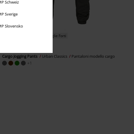
P Schweiz
P Sverige
P Slovensko
Quasi esaurito
Anche in Taglie Forti
53,99 €
Cargo Jogging Pants
Urban Classics
Pantaloni modello cargo
+1