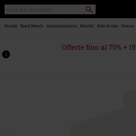
Vai al
Cerca
Cerca
contenuto
Punto
nel
di
principale
catalogo
ritiro
Novità
Band Merch
Intrattenimento
Marchi
Stile di vita
Donna
Offerte fino al 70% + 1