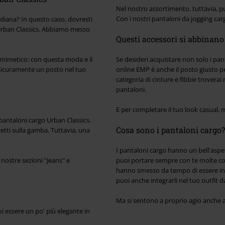
Nel nostro assortimento, tuttavia, pu
Con i nostri pantaloni da jogging carg
diana? In questo caso, dovresti
Urban Classics. Abbiamo messo
Questi accessori si abbinano
k mimetico: con questa moda e il
Se desideri acquistare non solo i pant
à sicuramente un posto nel tuo
online EMP è anche il posto giusto pe
categoria di cinture e fibbie troverai
pantaloni.
E per completare il tuo look casual, 
pantaloni cargo Urban Classics.
Cosa sono i pantaloni cargo?
retti sulla gamba. Tuttavia, una
I pantaloni cargo hanno un bell'aspet
 nostre sezioni "Jeans" e
puoi portare sempre con te molte cose
hanno smesso da tempo di essere indo
puoi anche integrarli nel tuo outfit da
Ma si sentono a proprio agio anche al
i essere un po' più elegante in