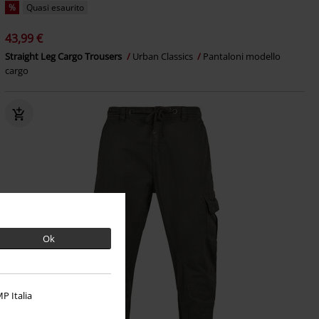
%
Quasi esaurito
43,99 €
Straight Leg Cargo Trousers
Urban Classics
Pantaloni modello
cargo
Ok
P Italia