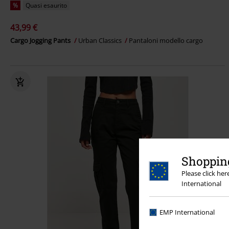
%
Quasi esaurito
43,99 €
Cargo Jogging Pants
Urban Classics
Pantaloni modello cargo
Shopping
Please click he
International
EMP International