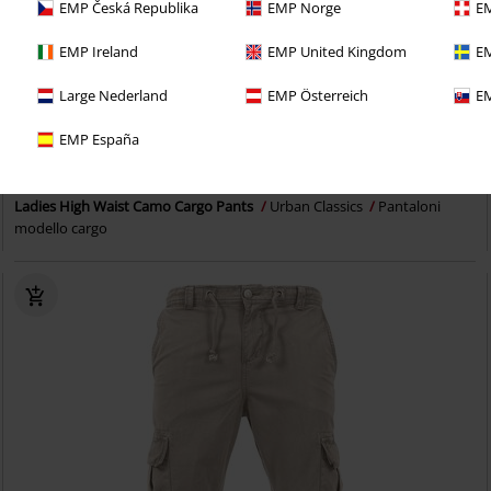
EMP Česká Republika
EMP Norge
EM
EMP Ireland
EMP United Kingdom
EM
Large Nederland
EMP Österreich
EM
Quasi esaurito
EMP España
48,99 €
Ladies High Waist Camo Cargo Pants
Urban Classics
Pantaloni
modello cargo