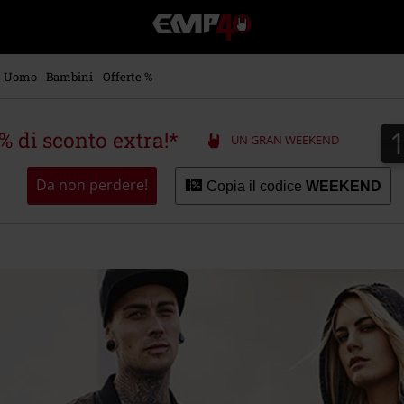
EMP
-
Musica,
Film,
Uomo
Bambini
Offerte %
Serie
TV
&
5% di sconto extra!*
UN GRAN WEEKEND
Videogame
merch
-
Da non perdere!
Copia il codice
WEEKEND
Abbigliamento
Alternativo