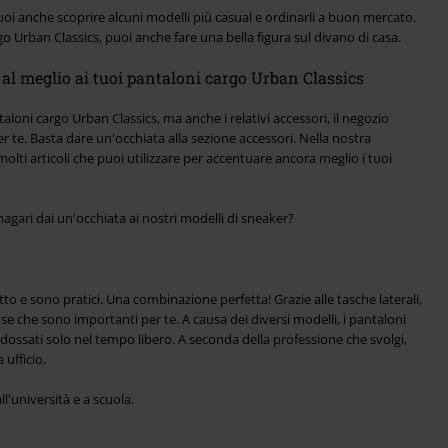
oi anche scoprire alcuni modelli più casual e ordinarli a buon mercato.
o Urban Classics, puoi anche fare una bella figura sul divano di casa.
 al meglio ai tuoi pantaloni cargo Urban Classics
aloni cargo Urban Classics, ma anche i relativi accessori, il negozio
r te. Basta dare un'occhiata alla sezione accessori. Nella nostra
 molti articoli che puoi utilizzare per accentuare ancora meglio i tuoi
magari dai un'occhiata ai nostri modelli di sneaker?
to e sono pratici. Una combinazione perfetta! Grazie alle tasche laterali,
 che sono importanti per te. A causa dei diversi modelli, i pantaloni
ssati solo nel tempo libero. A seconda della professione che svolgi,
 ufficio.
l'università e a scuola.