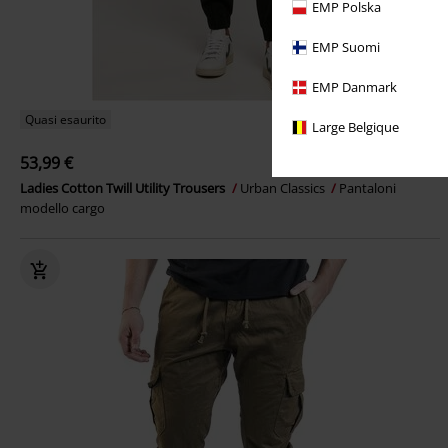
EMP Polska
EMP Suomi
EMP Danmark
Quasi esaurito
Large Belgique
53,99 €
Ladies Cotton Twill Utility Trousers
Urban Classics
Pantaloni
modello cargo